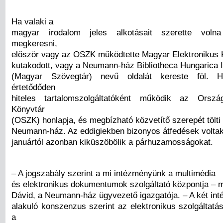
Ha valaki a
magyar irodalom jeles alkotásait szerette volna
megkeresni,
először vagy az OSZK működtette Magyar Elektronikus
kutakodott, vagy a Neumann-ház Bibliotheca Hungarica I
(Magyar Szövegtár) nevű oldalát kereste föl. H
értetődőden
hiteles tartalomszolgáltatóként működik az Orsz
Könyvtár
(OSZK) honlapja, és megbízható közvetítő szerepét tölti
Neumann-ház. Az eddigiekben bizonyos átfedések voltak
januártól azonban kiküszöbölik a párhuzamosságokat.
– A jogszabály szerint a mi intézményünk a multimédia
és elektronikus dokumentumok szolgáltató központja – m
Dávid, a Neumann-ház ügyvezető igazgatója. – A két in
alakuló konszenzus szerint az elektronikus szolgáltatá
a