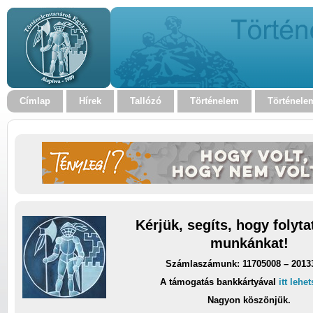
Címlap
Hírek
Tallózó
Történelem
Történele
Kérjük, segíts, hogy folyt
munkánkat!
Számlaszámunk: 11705008 – 2013
A támogatás bankkártyával
itt lehe
Nagyon köszönjük.