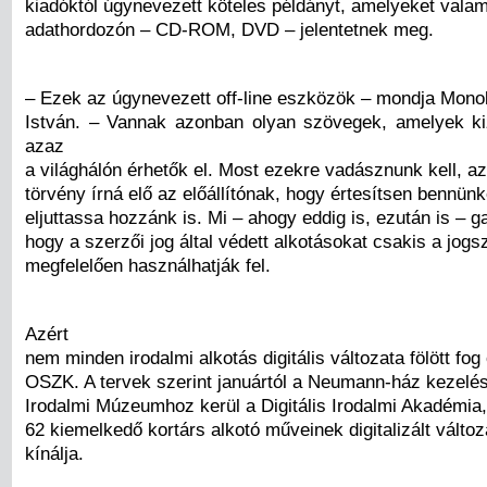
kiadóktól úgynevezett köteles példányt, amelyeket valam
adathordozón – CD-ROM, DVD – jelentetnek meg.
– Ezek az úgynevezett off-line eszközök – mondja Mono
István. – Vannak azonban olyan szövegek, amelyek kiz
azaz
a világhálón érhetők el. Most ezekre vadásznunk kell, az
törvény írná elő az előállítónak, hogy értesítsen bennün
eljuttassa hozzánk is. Mi – ahogy eddig is, ezután is – ga
hogy a szerzői jog által védett alkotásokat csakis a jog
megfelelően használhatják fel.
Azért
nem minden irodalmi alkotás digitális változata fölött fog
OSZK. A tervek szerint januártól a Neumann-ház kezelés
Irodalmi Múzeumhoz kerül a Digitális Irodalmi Akadémia,
62 kiemelkedő kortárs alkotó műveinek digitalizált változ
kínálja.