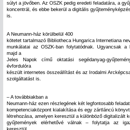
súlyt a jövőben. Az OSZK pedig eredeti feladatára, a gy
koncentrál, és ebbe bekerül a digitális gyűjteményképzé
is.
A Neumann-ház körülbelül 400
kötetet tartalmazó Bibliotheca Hungarica Internetiana n
munkálatai az OSZK-ban folytatódnak. Ugyancsak a k
majd a
Jeles Napok című oktatási segédanyag-gyűjtemény
évfordulóra
készült internetes összeállítást és az Irodalmi Arcképc
szolgáltatást is.
– A továbbiakban a
Neumann-ház ezen részlegének két legfontosabb feladat
kompetenciaközpont kialakítása és egy zártláncú könyvtá
létrehozása, amelyen keresztül a különböző digitalizált 
gyűjtemények elérhetővé válnak – folytatja az ig
keresztül