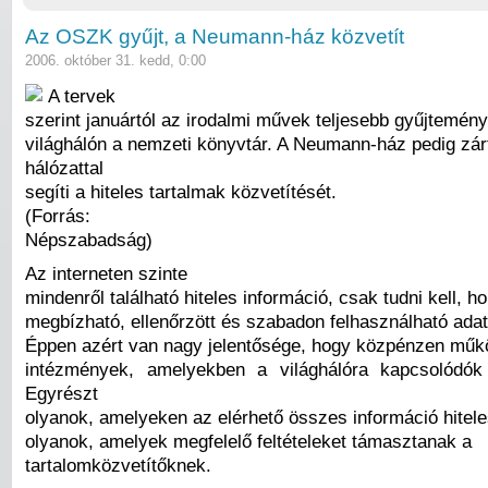
Az OSZK gyűjt, a Neumann-ház közvetít
2006. október 31. kedd, 0:00
A tervek
szerint januártól az irodalmi művek teljesebb gyűjtemény
világhálón a nemzeti könyvtár. A Neumann-ház pedig zár
hálózattal
segíti a hiteles tartalmak közvetítését.
(Forrás:
Népszabadság)
Az interneten szinte
mindenről található hiteles információ, csak tudni kell, h
megbízható, ellenőrzött és szabadon felhasználható adat
Éppen azért van nagy jelentősége, hogy közpénzen műk
intézmények, amelyekben a világhálóra kapcsolódók
Egyrészt
olyanok, amelyeken az elérhető összes információ hitel
olyanok, amelyek megfelelő feltételeket támasztanak a
tartalomközvetítőknek.