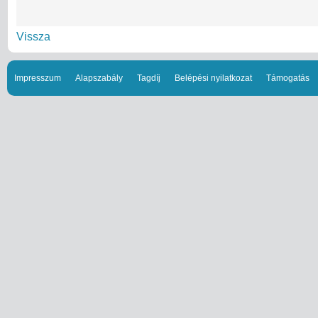
Vissza
Impresszum
Alapszabály
Tagdíj
Belépési nyilatkozat
Támogatás