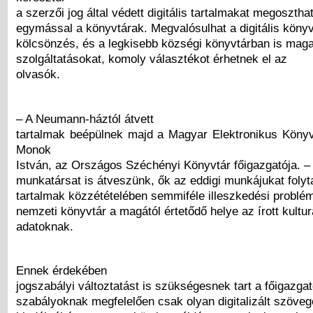
a szerzői jog által védett digitális tartalmakat megosztha
egymással a könyvtárak. Megvalósulhat a digitális könyv
kölcsönzés, és a legkisebb községi könyvtárban is mag
szolgáltatásokat, komoly választékot érhetnek el az
olvasók.
– A Neumann-háztól átvett
tartalmak beépülnek majd a Magyar Elektronikus Köny
Monok
István, az Országos Széchényi Könyvtár főigazgatója. –
munkatársat is átveszünk, ők az eddigi munkájukat folyt
tartalmak közzétételében semmiféle illeszkedési problé
nemzeti könyvtár a magától értetődő helye az írott kultur
adatoknak.
Ennek érdekében
jogszabályi változtatást is szükségesnek tart a főigazgató
szabályoknak megfelelően csak olyan digitalizált szöve