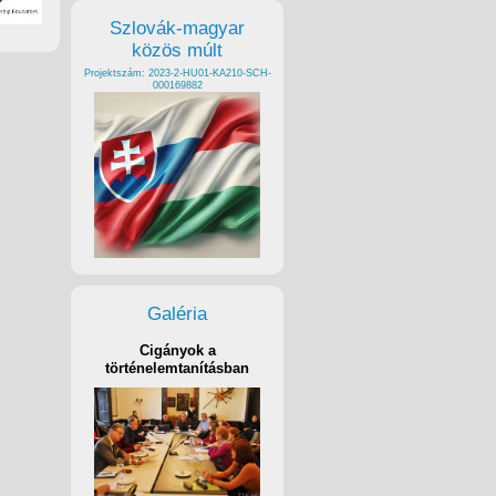
Szlovák-magyar
közös múlt
Projektszám: 2023-2-HU01-KA210-SCH-
000169882
Galéria
Cigányok a
történelemtanításban