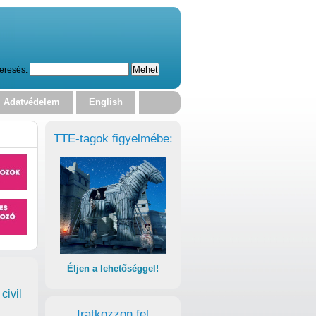
eresés:
Adatvédelem
English
TTE-tagok figyelmébe:
Éljen a lehetőséggel!
civil
Iratkozzon fel