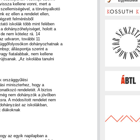
vissza kellene vonni, mert a
szellemiségével, a törvényalkotó
k ez ellen a rendelet ellen,
 végzett felmérésből
ktató iskolák több mint felében
 a dohányzóhelyiséget, holott a
t, de nem kötelez rá. 14
az udvaron, további 11
 függőfolyosókon dohányozhatnak a
bsp; álláspontja szerint a
agy fiatalabbak, nem kellene
újtsanak. „Az iskolába tanulni
k országgyűlési
tási miniszterhez, hogy a
onatkozó rendeletét. A biztos
 a még nem dohányzók a jövőben
sra. A módosított rendelet nem
a dohányzást az iskolákban,
t diákoknak
hogy az egyik napilapban a