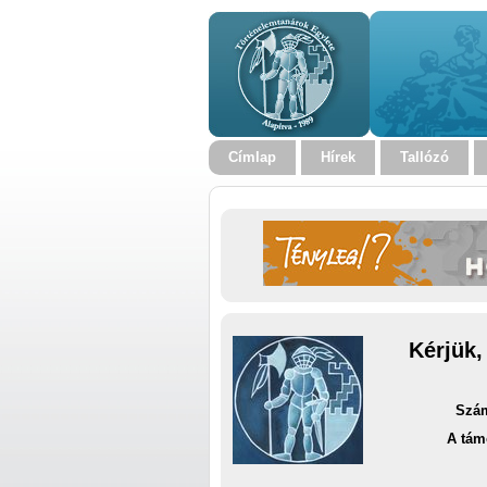
Címlap
Hírek
Tallózó
Kérjük,
Szám
A tám