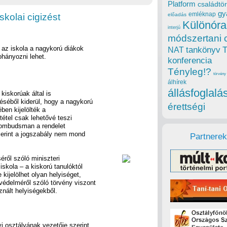
Platform
családtör
gy
emléknap
skolai cigizést
előadás
Különóra
interjú
módszertani 
t az iskola a nagykorú diákok
tankönyv
NAT
dohányozni lehet.
konferencia
Tényleg!?
törvény
álhírek
állásfoglalá
 kiskorúak által is
éséből kiderül, hogy a nagykorú
érettségi
ben kijelölték a
itétel csak lehetővé teszi
 ombudsman a rendelet
zerint a jogszabály nem mond
Partnerek
ről szóló miniszteri
iskola – a kiskorú tanulóktól
 kijelölhet olyan helyiséget,
védelméről szóló törvény viszont
sznált helyiségekből.
i osztályának vezetője szerint