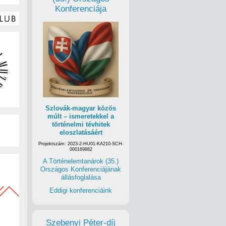
Konferenciája
Szlovák-magyar közös
múlt – ismeretekkel a
történelmi tévhitek
eloszlatásáért
Projektszám: 2023-2-HU01-KA210-SCH-
000169882
A Történelemtanárok (35.)
Országos Konferenciájának
állásfoglalása
Eddigi konferenciáink
Szebenyi Péter-díj