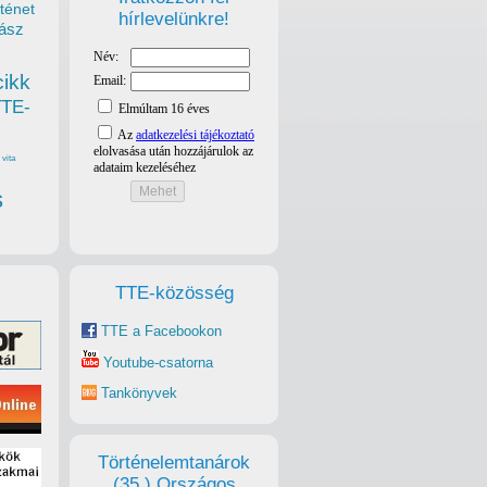
ténet
hírlevelünkre!
ász
cikk
TTE-
vita
s
TTE-közösség
TTE a Facebookon
Youtube-csatorna
Tankönyvek
Történelemtanárok
(35.) Országos