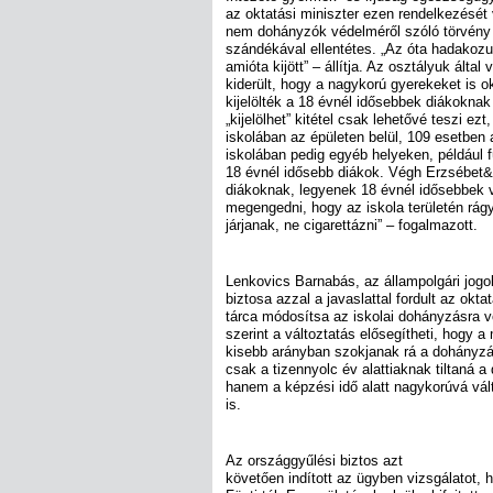
az oktatási miniszter ezen rendelkezését 
nem dohányzók védelméről szóló törvény 
szándékával ellentétes. „Az óta hadakozun
amióta kijött” – állítja. Az osztályuk által
kiderült, hogy a nagykorú gyerekeket is o
kijelölték a 18 évnél idősebbek diákoknak
„kijelölhet” kitétel csak lehetővé teszi ez
iskolában az épületen belül, 109 esetben 
iskolában pedig egyéb helyeken, például
18 évnél idősebb diákok. Végh Erzsébet&n
diákoknak, legyenek 18 évnél idősebbek v
megengedni, hogy az iskola területén rágy
járjanak, ne cigarettázni” – fogalmazott.
Lenkovics Barnabás, az állampolgári jogo
biztosa azzal a javaslattal fordult az okta
tárca módosítsa az iskolai dohányzásra v
szerint a változtatás elősegítheti, hogy
kisebb arányban szokjanak rá a dohányzá
csak a tizennyolc év alattiaknak tiltaná 
hanem a képzési idő alatt nagykorúvá vál
is.
Az országgyűlési biztos azt
követően indított az ügyben vizsgálatot, 