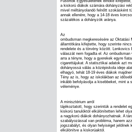
Füstirtók Egyesületének elnöke kifejtette
a kiskorú diákok számára dohányzási rek
mivel méltányolandó felnőtt szokásként tün
annak ellenére, hogy a 14-18 éves korcs
százalékos a dohányzók aránya.
Az
ombudsman megkeresésére az Oktatási M
államtitkára kifejtette, hogy szerinte ninc
rendelete és a törvény között. Lenkovics 
válaszát nem fogadta el. Az ombudsman vi
arra a tényre, hogy a gyerekek egyre fiata
cigarettájukat. A statisztikai adatok azt 
dohányossá válás a középiskola ideje alat
elhagyó, tehát 18-19 éves diákok majdne
Tény az is, hogy az iskolákban az időseb
inkább befolyásolja a kisebbeket, mint a 
véleménye.
A minisztérium arról
tájékoztatott, hogy szerintük a rendelet 
kiskorú tanulóktól elkülönítetten lehet olya
a nagykorú diákok dohányozhatnak. A tárc
szabályozással van probléma, hanem azza
jogszabályt, és olyan helyiséget jelölnek
elkülönítve a kiskorúaktól.