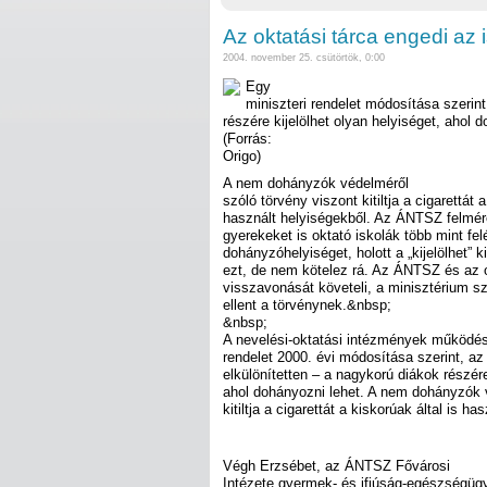
Az oktatási tárca engedi az i
2004. november 25. csütörtök, 0:00
Egy
miniszteri rendelet módosítása szerin
részére kijelölhet olyan helyiséget, ahol 
(Forrás:
Origo)
A nem dohányzók védelméről
szóló törvény viszont kitiltja a cigarettát a
használt helyiségekből. Az ÁNTSZ felmér
gyerekeket is oktató iskolák több mint felé
dohányzóhelyiséget, holott a „kijelölhet” k
ezt, de nem kötelez rá. Az ÁNTSZ és az
visszavonását követeli, a minisztérium s
ellent a törvénynek.&nbsp;
&nbsp;
A nevelési-oktatási intézmények működésé
rendelet 2000. évi módosítása szerint, az 
elkülönítetten – a nagykorú diákok részére
ahol dohányozni lehet. A nem dohányzók 
kitiltja a cigarettát a kiskorúak által is ha
Végh Erzsébet, az ÁNTSZ Fővárosi
Intézete gyermek- és ifjúság-egészségügy