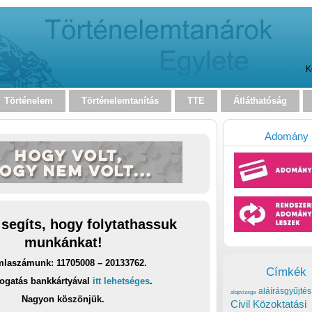
K
Történelem
Történelemtanítás
TTE
Átláthatóság
Adomány
 segíts, hogy folytathassuk
munkánkat!
laszámunk: 11705008 – 20133762.
Címkék
ogatás bankkártyával
itt lehetséges
.
aláírásgyűjtés
alapvizsga
Nagyon köszönjük.
Civil Közoktatási