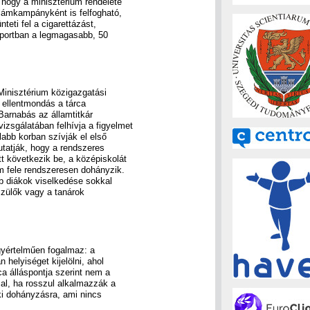
, hogy a minisztérium rendelete
lámkampányként is felfogható,
teti fel a cigarettázást,
oportban a legmagasabb, 50
inisztérium közigazgatási
s ellentmondás a tárca
Barnabás az államtitkár
zsgálatában felhívja a figyelmet
labb korban szívják el első
mutatják, hogy a rendszeres
t következik be, a középiskolát
m fele rendszeresen dohányzik.
b diákok viselkedése sokkal
szülők vagy a tanárok
egyértelműen fogalmaz: a
n helyiséget kijelölni, ahol
a álláspontja szerint nem a
l, ha rosszul alkalmazzák a
 ki dohányzásra, ami nincs