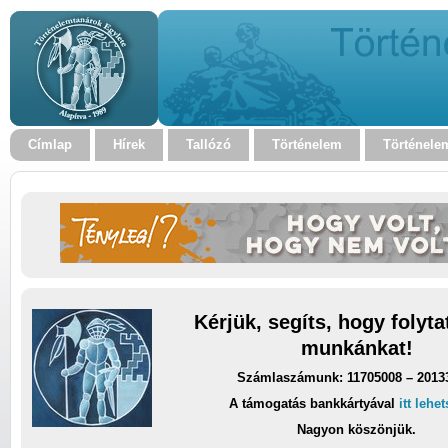
Címlap
Hírek
Tallózó
Történelem
Történele
Kérjük, segíts, hogy folyt
munkánkat!
Számlaszámunk: 11705008 – 2013
A támogatás bankkártyával
itt lehe
Nagyon köszönjük.