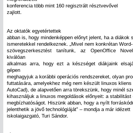
konferencia több mint 160 regisztrált résztvevővel
zajlott.
Az oktatók egyetértettek
abban is, hogy mindenképpen előnyt jelent, ha a diákok 
ismeretekkel rendelkeznek. „Mivel nem konkrétan Word
szövegszerkesztést tanítunk, az OpenOffice Novel
kiválóan
alkalmas arra, hogy ezt a készséget diákjaink elsaj
gépen
meghagyjuk a korábbi operációs rendszereket, olyan pr
futtatására, amelyekhez még nem készült linuxos kliens 
AutoCad), de alapvetően arra törekszünk, hogy minél sz
kihasználjuk a linuxos megoldások előnyeit: a stabilitást
megbízhatóságot. Hiszünk abban, hogy a nyílt forráskó
jelenthetik a jövő technológiáját” – mondja a már idézett
iskolaigazgató, Turi Sándor.