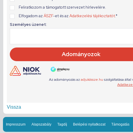
Vissza
Impresszum
Alapszabály
Tagdíj
Belépési nyilatkozat
Támogatás