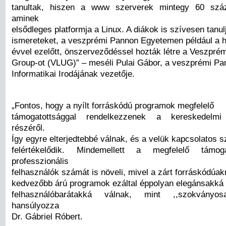
tanultak, hiszen a www szerverek mintegy 60 szá
aminek
elsődleges platformja a Linux. A diákok is szívesen tanul
ismereteket, a veszprémi Pannon Egyetemen például a h
évvel ezelőtt, önszerveződéssel hozták létre a Veszpré
Group-ot (VLUG)” – meséli Pulai Gábor, a veszprémi P
Informatikai Irodájának vezetője.
„Fontos, hogy a nyílt forráskódú programok megfelelő
támogatottsággal rendelkezzenek a kereskedelmi 
részéről.
Így egyre elterjedtebbé válnak, és a velük kapcsolatos s
felértékelődik. Mindemellett a megfelelő tá
professzionális
felhasználók számát is növeli, mivel a zárt forráskódúakn
kedvezőbb árú programok ezáltal éppolyan elegánsakká
felhasználóbarátakká válnak, mint ,,szokványosa
hansúlyozza
Dr. Gábriel Róbert.