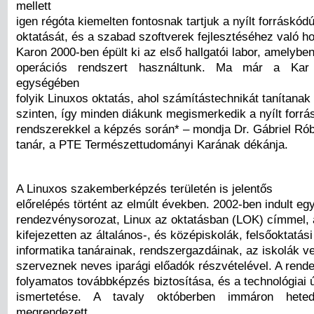
mellett
igen régóta kiemelten fontosnak tartjuk a nyílt forráskó
oktatását, és a szabad szoftverek fejlesztéséhez való ho
Karon 2000-ben épült ki az első hallgatói labor, amelybe
operációs rendszert használtunk. Ma már a Kar
egységében
folyik Linuxos oktatás, ahol számítástechnikát tanítanak
szinten, így minden diákunk megismerkedik a nyílt forr
rendszerekkel a képzés során* – mondja Dr. Gábriel Ró
tanár, a PTE Természettudományi Karának dékánja.
A Linuxos szakemberképzés területén is jelentős
előrelépés történt az elmúlt években. 2002-ben indult eg
rendezvénysorozat, Linux az oktatásban (LOK) címmel,
kifejezetten az általános-, és középiskolák, felsőoktatá
informatika tanárainak, rendszergazdáinak, az iskolák v
szerveznek neves iparági előadók részvételével. A rende
folyamatos továbbképzés biztosítása, és a technológiai
ismertetése. A tavaly októberben immáron heted
megrendezett