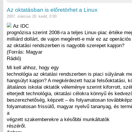
Az oktatásban is előretörhet a Linux
2007. március 20. kedd, 0:00
Az IDC
prognózisa szerint 2008-ra a teljes Linux-piac értéke me
milliárd dollárt, de vajon megérett-e már ez az operáció
az oktatási rendszerben is nagyobb szerepet kapjon?
(Forrás: Magyar
Rádió)
Mi kell ahhoz, hogy egy
technológia az oktatási rendszerben is piaci súlyának me
hangsúlyt kapjon? A megkérdezett hazai felsőoktatási, k
általános iskolai oktatók véleménye szerint kiforrott, sz
elterjedt technológia, oktatási célokra könnyű és kedvez
beszerezhetőség, képzett – és folyamatosan továbbképze
folyamatosan frissülő, magyar nyelvű tananyag, és term
a
végzett szakemberekre a későbbi munkáltatók
részéről.