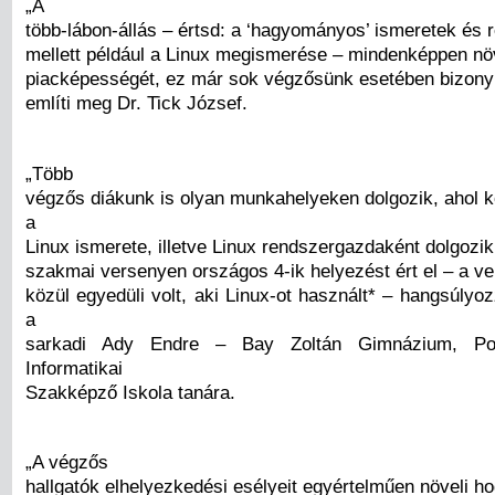
„A
több-lábon-állás – értsd: a ‘hagyományos’ ismeretek és 
mellett például a Linux megismerése – mindenképpen növ
piacképességét, ez már sok végzősünk esetében bizonyí
említi meg Dr. Tick József.
„Több
végzős diákunk is olyan munkahelyeken dolgozik, ahol k
a
Linux ismerete, illetve Linux rendszergazdaként dolgozi
szakmai versenyen országos 4-ik helyezést ért el – a v
közül egyedüli volt, aki Linux-ot használt* – hangsúlyo
a
sarkadi Ady Endre – Bay Zoltán Gimnázium, Pos
Informatikai
Szakképző Iskola tanára.
„A végzős
hallgatók elhelyezkedési esélyeit egyértelműen növeli h