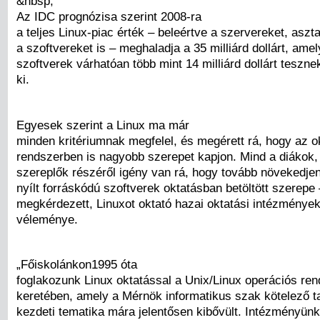
&nbsp;
Az IDC prognózisa szerint 2008-ra
a teljes Linux-piac érték – beleértve a szervereket, aszt
a szoftvereket is – meghaladja a 35 milliárd dollárt, amel
szoftverek várhatóan több mint 14 milliárd dollárt teszn
ki.
Egyesek szerint a Linux ma már
minden kritériumnak megfelel, és megérett rá, hogy az o
rendszerben is nagyobb szerepet kapjon. Mind a diákok,
szereplők részéről igény van rá, hogy tovább növekedjen
nyílt forráskódú szoftverek oktatásban betöltött szerepe
megkérdezett, Linuxot oktató hazai oktatási intézmények
véleménye.
„Főiskolánkon1995 óta
foglakozunk Linux oktatással a Unix/Linux operációs ren
keretében, amely a Mérnök informatikus szak kötelező t
kezdeti tematika mára jelentősen kibővült. Intézményün