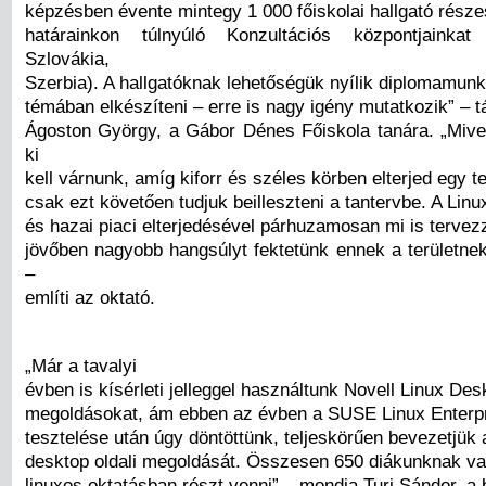
képzésben évente mintegy 1 000 főiskolai hallgató része
határainkon túlnyúló Konzultációs központjainka
Szlovákia,
Szerbia). A hallgatóknak lehetőségük nyílik diplomamunk
témában elkészíteni – erre is nagy igény mutatkozik” – t
Ágoston György, a Gábor Dénes Főiskola tanára. „Mive
ki
kell várnunk, amíg kiforr és széles körben elterjed egy t
csak ezt követően tudjuk beilleszteni a tantervbe. A Linu
és hazai piaci elterjedésével párhuzamosan mi is tervez
jövőben nagyobb hangsúlyt fektetünk ennek a területnek
–
említi az oktató.
„Már a tavalyi
évben is kísérleti jelleggel használtunk Novell Linux Des
megoldásokat, ám ebben az évben a SUSE Linux Enterp
tesztelése után úgy döntöttünk, teljeskörűen bevezetjük a
desktop oldali megoldását. Összesen 650 diákunknak va
linuxos oktatásban részt venni” – mondja Turi Sándor, a 