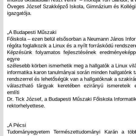
Öveges József Szakképző Iskola, Gimnázium és Kollég
igazgatója.
„A Budapesti Műszaki
Főiskola – ezen belül elsősorban a Neumann János Infor
régóta foglalkozik a Linux és a nyílt forráskódú rendszer
Képzésünk folyamatos fejlesztésének eredményeképp
egyre
szélesebb körben ismerhetik meg a hallgatók a Linux vil
informatika karon tanulmányai során minden hallgatónk t
rendszerrel és lehetőségük van a hallgatóknak a szakirán
választható tárgyak keretében ezirányú ismereteik 
említi
Dr. Tick József, a Budapesti Műszaki Főiskola Informatik
rektorhelyettese.
„A Pécsi
Tudományegyetem Természettudományi Karán a több