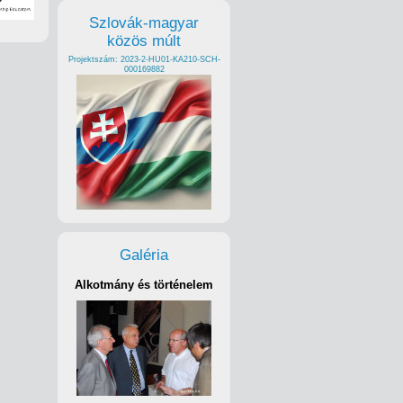
Szlovák-magyar
közös múlt
Projektszám: 2023-2-HU01-KA210-SCH-
000169882
Galéria
Alkotmány és történelem