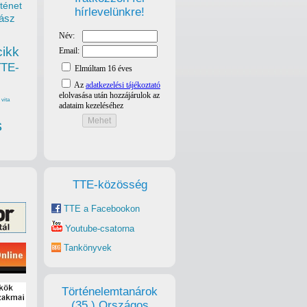
ténet
hírlevelünkre!
ász
cikk
TTE-
vita
s
TTE-közösség
TTE a Facebookon
Youtube-csatorna
Tankönyvek
Történelemtanárok
(35.) Országos