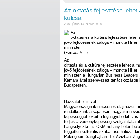
Az oktatás fejlesztése leh
kulcsa
2007. június 13. szerda, 0:00
Az
oktatás és a kultúra fejlesztése lehe
jövő fejlődésének záloga – mondta Hiller I
miniszter.
(Forrás: MTI)
Az
oktatás és a kultúra fejlesztése lehet a
jövő fejlődésének záloga – mondta Hiller I
miniszter, a Hungarian Business Leaders
Kamara által szerevezett tanácskozáson
Budapesten.
Hozzátette: mivel
Magyarországnak nincsenek olajmezői, ara
rendelkezünk a sajátosan magyar innováci
képességgel, ezért a legnagyobb kihívás,
tudjuk a versenyképesség szolgálatába áll
hangsúlyozta: az OKM néhány héten belül
független kulturális szakattasé-hálózat ki
Pekingben, Sanghajban, Tel-Avivban, Zág