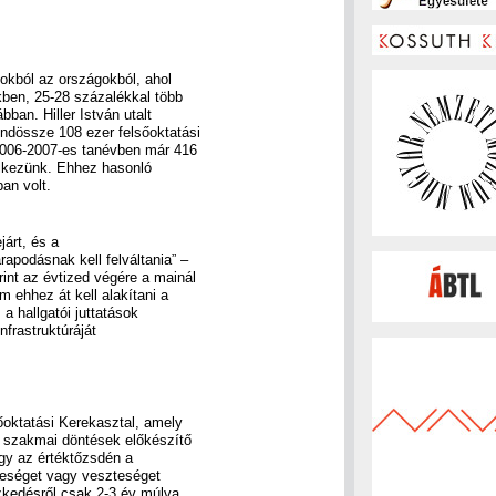
zokból az országokból, ahol
kben, 25-28 százalékkal több
bban. Hiller István utalt
ndössze 108 ezer felsőoktatási
 2006-2007-es tanévben már 416
delkezünk. Ehhez hasonló
an volt.
árt, és a
apodásnak kell felváltania” –
int az évtized végére a mainál
m ehhez át kell alakítani a
 a hallgatói juttatások
nfrastruktúráját
sőoktatási Kerekasztal, amely
s, szakmai döntések előkészítő
ogy az értéktőzsdén a
reséget vagy veszteséget
ézkedésről csak 2-3 év múlva