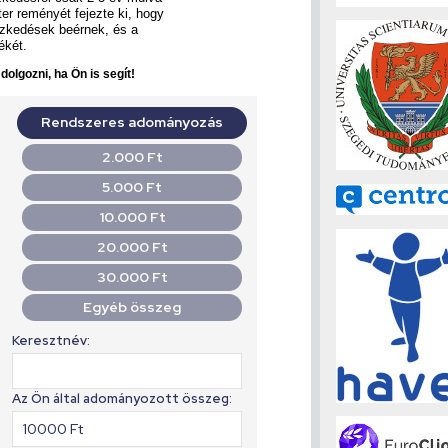
er reményét fejezte ki, hogy
tézkedések beérnek, és a
ékét.
olgozni, ha Ön is segít!