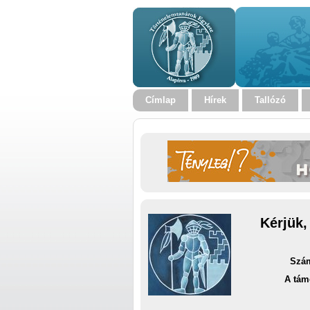
Címlap
Hírek
Tallózó
Kérjük,
Szám
A tám