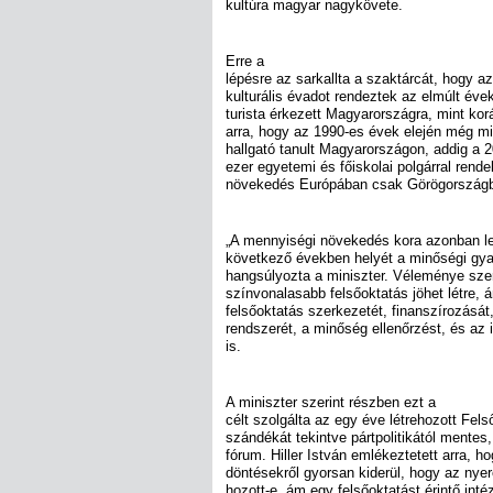
kultúra magyar nagykövete.
Erre a
lépésre az sarkallta a szaktárcát, hogy a
kulturális évadot rendeztek az elmúlt éve
turista érkezett Magyarországra, mint korá
arra, hogy az 1990-es évek elején még mi
hallgató tanult Magyarországon, addig a
ezer egyetemi és főiskolai polgárral ren
növekedés Európában csak Görögországb
„A mennyiségi növekedés kora azonban lej
következő években helyét a minőségi gyar
hangsúlyozta a miniszter. Véleménye szer
színvonalasabb felsőoktatás jöhet létre, á
felsőoktatás szerkezetét, finanszírozását,
rendszerét, a minőség ellenőrzést, és az i
is.
A miniszter szerint részben ezt a
célt szolgálta az egy éve létrehozott Fel
szándékát tekintve pártpolitikától mente
fórum. Hiller István emlékeztetett arra, h
döntésekről gyorsan kiderül, hogy az nye
hozott-e, ám egy felsőoktatást érintő int