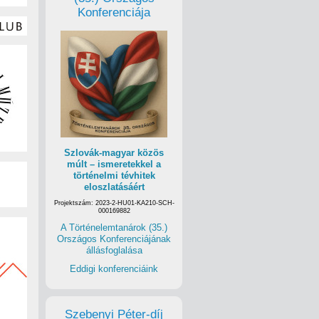
Konferenciája
Szlovák-magyar közös
múlt – ismeretekkel a
történelmi tévhitek
eloszlatásáért
Projektszám: 2023-2-HU01-KA210-SCH-
000169882
A Történelemtanárok (35.)
Országos Konferenciájának
állásfoglalása
Eddigi konferenciáink
Szebenyi Péter-díj