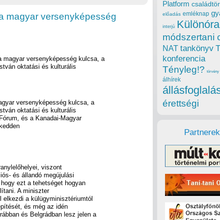
Platform
családtör
gy
emléknap
et a magyar versenyképesség
előadás
Különóra
interjú
módszertani 
tankönyv
NAT
konferencia
t a magyar versenyképesség kulcsa, a
stván oktatási és kulturális
Tényleg!?
törvény
álhírek
állásfoglalá
érettségi
 magyar versenyképesség kulcsa, a
stván oktatási és kulturális
 Fórum, és a Kanadai-Magyar
 kedden
Partnerek
nylelőhelyei, viszont
ós- és állandó megújulási
 hogy ezt a tehetséget hogyan
ítani. A miniszter
 elkezdi a külügyminisztériumtól
építését, és még az idén
rábban és Belgrádban lesz jelen a