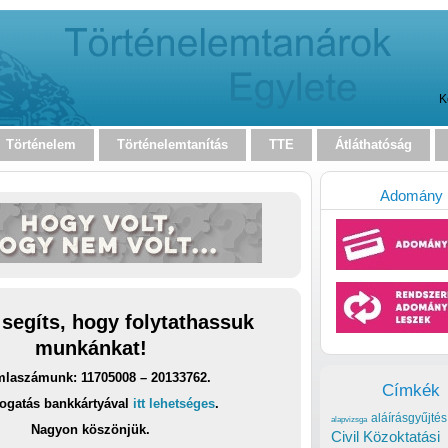
K
Történelem
Történelemtanítás
TTE
Átláthatóság
Adomány
 segíts, hogy folytathassuk
munkánkat!
laszámunk: 11705008 – 20133762.
Címkék
ogatás bankkártyával
itt lehetséges
.
aláírásgyűjtés
alapvizsga
Nagyon köszönjük.
Civil Közoktatási