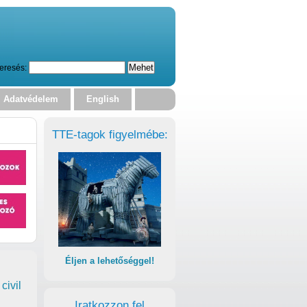
eresés:
Adatvédelem
English
TTE-tagok figyelmébe:
Éljen a lehetőséggel!
civil
Iratkozzon fel