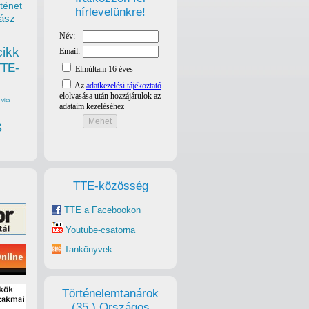
ténet
hírlevelünkre!
ász
cikk
TTE-
vita
s
TTE-közösség
TTE a Facebookon
Youtube-csatorna
Tankönyvek
Történelemtanárok
(35.) Országos