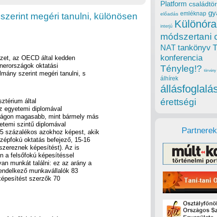
Platform
családtör
gy
emléknap
szerint megéri tanulni, különösen
előadás
Különóra
interjú
módszertani 
tankönyv
NAT
konferencia
vezet, az OECD által kedden
tnerországok oktatási
Tényleg!?
törvény
lmány szerint megéri tanulni, s
álhírek
állásfoglalá
érettségi
ztérium által
az egyetemi diplomával
zágon magasabb, mint bármely más
etemi szintű diplomával
Partnerek
5 százalékos azokhoz képest, akik
zépfokú oktatás befejező, 15-16
zereznek képesítést). Az is
n a felsőfokú képesítéssel
an munkát találni: ez az arány a
 rendelkező munkavállalók 83
képesítést szerzők 70