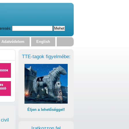
eresés:
Adatvédelem
English
TTE-tagok figyelmébe:
Éljen a lehetőséggel!
civil
Iratkozzon fel