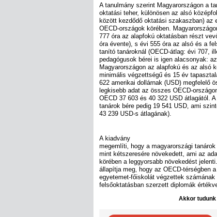
A tanulmány szerint Magyarországon a ta
oktatási teher, különösen az alsó középfo
között kezdődő oktatási szakaszban) az 
OECD-országok körében. Magyarországon
777 óra az alapfokú oktatásban részt vev
óra évente), s évi 555 óra az alsó és a f
tanító tanároknál (OECD-átlag: évi 707, il
pedagógusok bérei is igen alacsonyak: a
Magyarországon az alapfokú és az alsó k
minimális végzettségű és 15 év tapasztala
622 amerikai dollárnak (USD) megfelelő 
legkisebb adat az összes OECD-országon 
OECD 37 603 és 40 322 USD átlagától. A 
tanárok bére pedig 19 541 USD, ami szin
43 239 USD-s átlagának).
A kiadvány
megemlíti, hogy a magyarországi tanárok
mint kétszeresére növekedett, ami az ad
körében a leggyorsabb növekedést jelent
állapítja meg, hogy az OECD-térségben a 
egyetemet-főiskolát végzettek számának g
felsőoktatásban szerzett diplomák érték
Akkor tudunk d