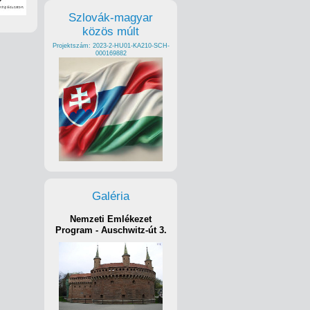
Szlovák-magyar
közös múlt
Projektszám: 2023-2-HU01-KA210-SCH-
000169882
Galéria
Nemzeti Emlékezet
Program - Auschwitz-út 3.