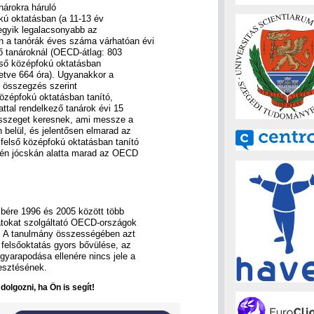
nárokra háruló
kú oktatásban (a 11-13 év
egyik legalacsonyabb az
 a tanórák éves száma várhatóan évi
ő tanároknál (OECD-átlag: 803
első középfokú oktatásban
letve 664 óra). Ugyanakkor a
z összegzés szerint
özépfokú oktatásban tanító,
ttal rendelkező tanárok évi 15
összeget keresnek, ami messze a
belül, és jelentősen elmarad az
felső középfokú oktatásban tanító
tén jócskán alatta marad az OECD
 bére 1996 és 2005 között több
atokat szolgáltató OECD-országok
i. A tanulmány összességében azt
felsőoktatás gyors bővülése, az
yarapodása ellenére nincs jele a
vesztésének.
olgozni, ha Ön is segít!