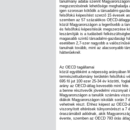
tanulmány adatai szerint Magyarországon
megszerzésének lehetősége meghaladja 
igen szorosan kötődik a társadalmi-gazda
felsőfokú képesítést szerző 15 évesek a
szemben az 57 százalékos OECD-átlagg
közül Magyarországon a legerősebb a tanu
és felsőfokú képesítésük megszerzése kö
leszámítják is a tudásbeli felkészültség
magasabb szintű társadalmi-gazdasági hát
esetében 2,7-szer nagyobb a valószínűsé
tanulnak tovább, mint az alacsonyabb tá
hátterűeknél.
Az OECD tagállamai
közül egyébként a népesség arányában M
természettudomány területén felsőfokú v
695 fő jut 100 ezer 25-34 év közötti, fogl
arány az OECD-átlag kevesebb mint fele.
a benne résztvevők jövedelmi viszonyait il
Magyarországon a tanulók számára viszon
diákok Magyarországon iskoláik során 7 é
vehetnek részt. Ehhez képest az OECD-á
viszonyított eltérések túlnyomórészt a 7
óraszámából adódnak, akik Magyarország
évente, szemben az OECD 793 órás átlag