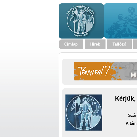
Címlap
Hírek
Tallózó
Kérjük,
Szám
A tám