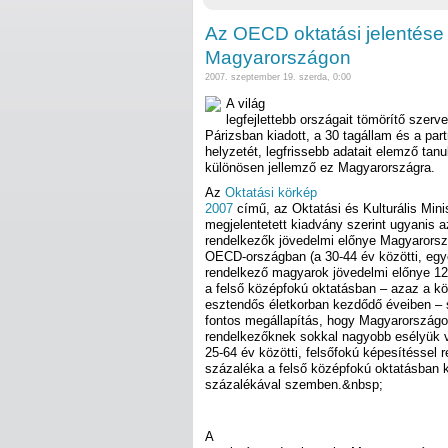
Az OECD oktatási jelentése 
Magyarországon
2007. szeptember 19. szerda, 0:00
A világ
legfejlettebb országait tömörítő szer
Párizsban kiadott, a 30 tagállam és a par
helyzetét, legfrissebb adatait elemző tanu
különösen jellemző ez Magyarországra.
Az
Oktatási körkép
2007
című, az Oktatási és Kulturális Minis
megjelentetett kiadvány szerint ugyanis 
rendelkezők jövedelmi előnye Magyarors
OECD-országban (a 30-44 év közötti, egy
rendelkező magyarok jövedelmi előnye 12
a felső középfokú oktatásban – azaz a kö
esztendős életkorban kezdődő éveiben – s
fontos megállapítás, hogy Magyarországo
rendelkezőknek sokkal nagyobb esélyük v
25-64 év közötti, felsőfokú képesítéssel
százaléka a felső középfokú oktatásban 
százalékával szemben.&nbsp;
A