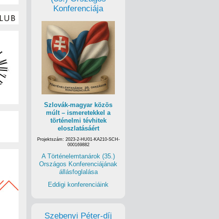
Konferenciája
Szlovák-magyar közös
múlt – ismeretekkel a
történelmi tévhitek
eloszlatásáért
Projektszám: 2023-2-HU01-KA210-SCH-
000169882
A Történelemtanárok (35.)
Országos Konferenciájának
állásfoglalása
Eddigi konferenciáink
Szebenyi Péter-díj