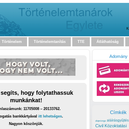
K
Történelem
Történelemtanítás
TTE
Átláthatóság
Adomány
 segíts, hogy folytathassuk
munkánkat!
laszámunk: 11705008 – 20133762.
Címkék
ogatás bankkártyával
itt lehetséges
.
aláírásgyűjtés
alapvizsga
Nagyon köszönjük.
Civil Közoktatási