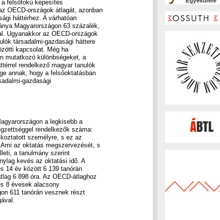
 a felsőfokú képesítés
az OECD-országok átlagát, azonban
sági háttérhez. A várhatóan
ránya Magyarországon 63 százalék,
al. Ugyanakkor az OECD-országok
lók társadalmi-gazdasági háttere
zötti kapcsolat. Még ha
ben mutatkozó különbségeket, a
térrel rendelkező magyar tanulók
ge annak, hogy a felsőoktatásban
rsadalmi-gazdasági
agyarországon a legkisebb a
égzettséggel rendelkezők száma:
alkoztatott személyre, s ez az
 Ami az oktatás megszervezését, s
leti, a tanulmány szerint
ylag kevés az oktatási idő. A
s 14 év között 6 139 tanórán
tlag 6 898 óra. Az OECD-átlaghoz
 és 8 évesek alacsony
on 611 tanórán vesznek részt
ával.