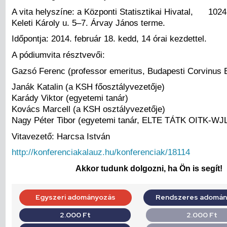
A vita helyszíne: a Központi Statisztikai Hivatal, 102
Keleti Károly u. 5–7. Árvay János terme.
Időpontja: 2014. február 18. kedd, 14 órai kezdettel.
A pódiumvita résztvevői:
Gazsó Ferenc (professor emeritus, Budapesti Corvinus
Janák Katalin (a KSH főosztályvezetője)
Karády Viktor (egyetemi tanár)
Kovács Marcell (a KSH osztályvezetője)
Nagy Péter Tibor (egyetemi tanár, ELTE TÁTK OITK-WJ
Vitavezető: Harcsa István
http://konferenciakalauz.hu/konferenciak/18114
Akkor tudunk dolgozni, ha Ön is segít!