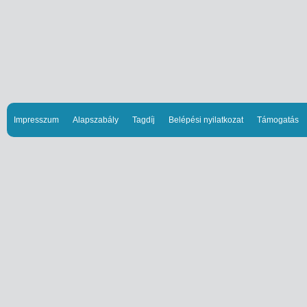
Impresszum
Alapszabály
Tagdíj
Belépési nyilatkozat
Támogatás