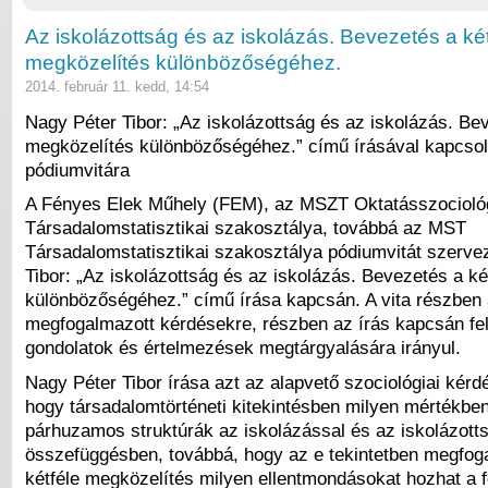
Az iskolázottság és az iskolázás. Bevezetés a ké
megközelítés különbözőségéhez.
2014. február 11. kedd, 14:54
Nagy Péter Tibor: „Az iskolázottság és az iskolázás. Be
megközelítés különbözőségéhez.” című írásával kapcsol
pódiumvitára
A Fényes Elek Műhely (FEM), az MSZT Oktatásszociológ
Társadalomstatisztikai szakosztálya, továbbá az MST
Társadalomstatisztikai szakosztálya pódiumvitát szerve
Tibor: „Az iskolázottság és az iskolázás. Bevezetés a k
különbözőségéhez.” című írása kapcsán. A vita részben 
megfogalmazott kérdésekre, részben az írás kapcsán fe
gondolatok és értelmezések megtárgyalására irányul.
Nagy Péter Tibor írása azt az alapvető szociológiai kérdé
hogy társadalomtörténeti kitekintésben milyen mértékbe
párhuzamos struktúrák az iskolázással és az iskolázott
összefüggésben, továbbá, hogy az e tekintetben megfo
kétféle megközelítés milyen ellentmondásokat hozhat a f