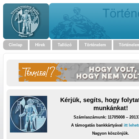
Címlap
Hírek
Tallózó
Történelem
Történele
Kérjük, segíts, hogy folyt
munkánkat!
Számlaszámunk: 11705008 – 2013
A támogatás bankkártyával
itt lehe
Nagyon köszönjük.