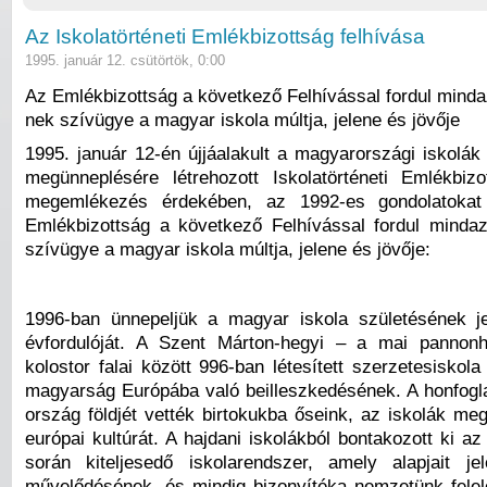
Az Iskolatörténeti Emlék­bizottság felhívása
1995. január 12. csütörtök, 0:00
Az Emlékbizott­ság a következő Felhívással fordul minda
nek szívügye a magyar iskola múltja, jelene és jövője
1995. január 12-én újjáalakult a magyarországi iskolák
megünneplésére létrehozott Iskolatör­téneti Emlékbiz
megemlékezés érdeké­ben, az 1992-es gondolatokat
Emlékbizott­ság a következő Felhívással fordul mindaz
szívügye a magyar iskola múltja, jelene és jövője:
1996-ban ünnepeljük a magyar iskola születésének je
évfordulóját. A Szent Márton-hegyi – a mai pannon
kolostor falai között 996-ban létesített szerzetesiskol
magyarság Euró­pába való beilleszkedésének. A honfogl
ország földjét vették birtokukba őseink, az iskolák me
európai kultúrát. A hajdani iskolákból bontakozott ki 
során kiteljesedő iskola­rendszer, amely alapjait je
művelődésé­nek, és mindig bizonyítéka nemzetünk felel