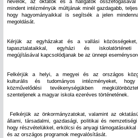
nevelők, az oktatók és a hallgatók összefogá­sáva
mindent intézményük múltjának minél gazdagabb, teljese
hogy hagyomá­nyaikkal is segítsék a jelen mindenna
megoldását.
Kérjük az egyházakat és a vallási közösségeket
tapasztalataikkal, egyházi és iskolatörténeti 
megújításával kapcsolódjanak be az ün­nepi eseménysor
Felkérjük a helyi, a megyei és az országos közgy
kulturális és tudományos intézményeket, hogy
közművelődési tevékenységükben megkü­lönböztet
szenteljenek a magyar iskola ezer­éves történetének.
Felkérjük az önkormányzatokat, valamint az oktatásü
állami, társadalmi, gazdasági, politikai és nemzetiség
hogy részvételükkel, erkölcsi és anyagi támogatásukkal 
és az országos programok megvalósítását.