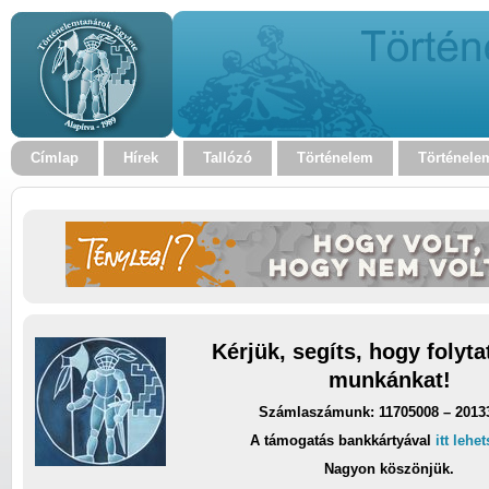
Címlap
Hírek
Tallózó
Történelem
Történele
Kérjük, segíts, hogy folyt
munkánkat!
Számlaszámunk: 11705008 – 2013
A támogatás bankkártyával
itt lehe
Nagyon köszönjük.