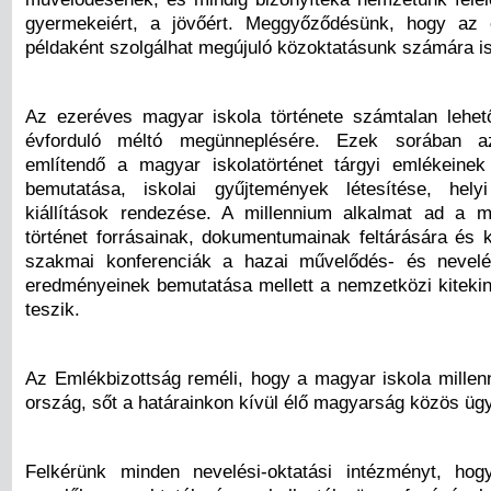
gyermekeiért, a jövőért. Meggyőződésünk, hogy az 
példaként szolgálhat megújuló közoktatá­sunk számára is
Az ezeréves magyar iskola története számtalan lehető
évforduló méltó megünneplésére. Ezek sorá­ban a
említendő a magyar iskolatörténet tárgyi emlékeinek
bemutatása, iskolai gyűjtemények létesítése, hel
kiállítások rendezése. A millennium alkalmat ad a 
történet forrásainak, dokumentumainak feltárására és 
szakmai konferenciák a hazai művelő­dés- és nevelé
eredményeinek bemutatása mellett a nemzetközi kitekint
teszik.
Az Emlékbizottság reméli, hogy a magyar iskola mil­le
ország, sőt a határainkon kívül élő magyarság közös ügy
Felkérünk minden nevelési-oktatási intézményt, ho