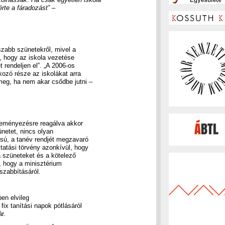
rte a fáradozást”
–
zabb szünetekről, mivel a
, hogy az iskola vezetése
 rendeljen el”. „A 2006-os
kozó része az iskolákat arra
 meg, ha nem akar csődbe jutni –
ezdeményezésre reagálva akkor
netet, nincs olyan
usú, a tanév rendjét megzavaró
tatási törvény azonkívül, hogy
 szüneteket és a kötelező
, hogy a minisztérium
zabbításáról.
en elvileg
fix tanítási napok pótlásáról
r.