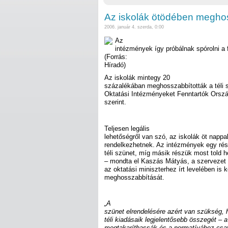
Az iskolák ötödében meghoss
2006. január 4. szerda, 0:00
Az
intézmények így próbálnak spórolni a 
(Forrás:
Híradó)
Az iskolák mintegy 20
százalékában meghosszabbították a téli 
Oktatási Intézményeket Fenntartók Orszá
szerint.
Teljesen legális
lehetőségről van szó, az iskolák öt nappa
rendelkezhetnek. Az intézmények egy ré
téli szünet, míg másik részük most told
– mondta el Kaszás Mátyás, a szerveze
az oktatási miniszterhez írt levelében is k
meghosszabbítását.
„A
szünet elrendelésére azért van szükség, 
téli kiadásaik legjelentősebb összegét – a 
megtakaríthassák és a normatívához csat