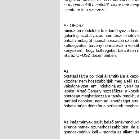
is megmenekül a csődtől, akkor már megé
jelentette ki a szervezet.
Az OFOSZ
miniszteri rendeletet kezdeményez a hoss
„jelenlegi szabályozás nem teszi lehetővé
önhatalmúlag öt napnál hosszabb szünetet
költségvetési törvény normatívákra vonat
kényszeríti, hogy költségeket takarítson
írta az OFOSZ decemberben.
Az
oktatási tárca politikai államtitkára a k
közölte: nem hosszabbítják meg a téli szü
válsághelyzet, ami indokolná az ilyen típ
lépést. Arató Gergely hozzáfűzte: a közok
pontosan meghatározza a tanév rendjét, a
tanítási napokat, nem ad lehetőséget arra
önhatalmúan döntsön a szünetek meghoss
Az intézmények saját belső tanévrendjükb
elrendelhetnek szünethosszabbítást, de a 
gondoskodniuk kell – mondta az államtitká