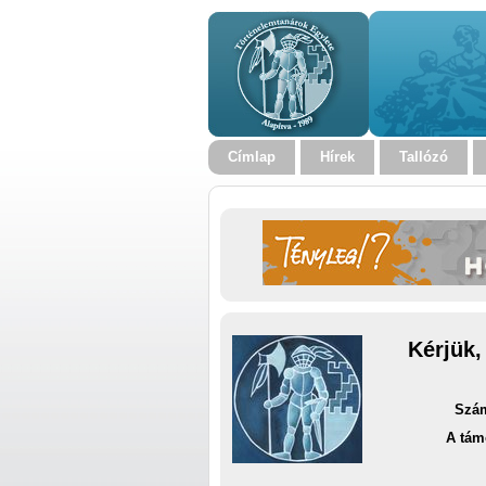
Címlap
Hírek
Tallózó
Kérjük,
Szám
A tám