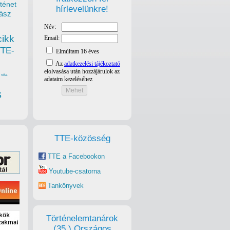
ténet
hírlevelünkre!
ász
cikk
TTE-
vita
s
TTE-közösség
TTE a Facebookon
Youtube-csatorna
Tankönyvek
Történelemtanárok
(35.) Országos