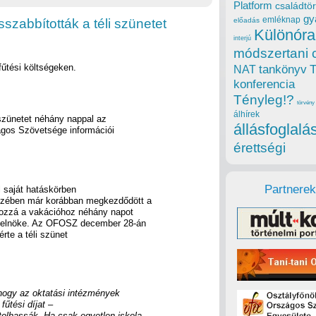
Platform
családtör
gy
emléknap
zabbították a téli szünetet
előadás
Különóra
interjú
módszertani 
fűtési költségeken.
tankönyv
NAT
konferencia
Tényleg!?
törvény
álhírek
szünetet néhány nappal az
állásfoglalá
gos Szövetsége információi
érettségi
Partnerek
l saját hatáskörben
szében már korábban megkezdődött a
 hozzá a vakációhoz néhány napot
t elnöke. Az OFOSZ december 28-án
érte a téli szünet
hogy az oktatási intézmények
fűtési díjat –
olhassák. Ha csak egyetlen iskola