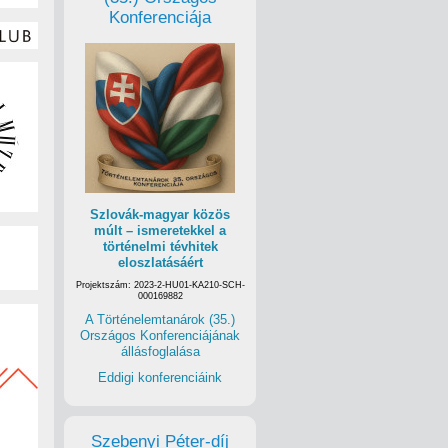
Konferenciája
Szlovák-magyar közös
múlt – ismeretekkel a
történelmi tévhitek
eloszlatásáért
Projektszám: 2023-2-HU01-KA210-SCH-
000169882
A Történelemtanárok (35.)
Országos Konferenciájának
állásfoglalása
Eddigi konferenciáink
Szebenyi Péter-díj