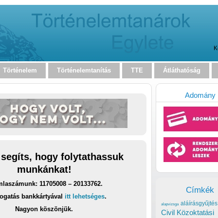
K
Történelem
Történelemtanítás
TTE
Átláthatóság
Adomány
 segíts, hogy folytathassuk
munkánkat!
laszámunk: 11705008 – 20133762.
Címkék
ogatás bankkártyával
itt lehetséges
.
aláírásgyűjtés
alapvizsga
Nagyon köszönjük.
Civil Közoktatási