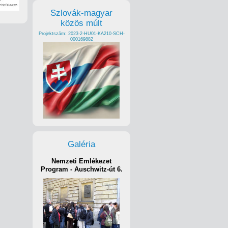
Szlovák-magyar
közös múlt
Projektszám: 2023-2-HU01-KA210-SCH-
000169882
Galéria
Nemzeti Emlékezet
Program - Auschwitz-út 6.