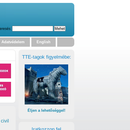
eresés:
Adatvédelem
English
TTE-tagok figyelmébe:
Éljen a lehetőséggel!
civil
Iratkozzon fel