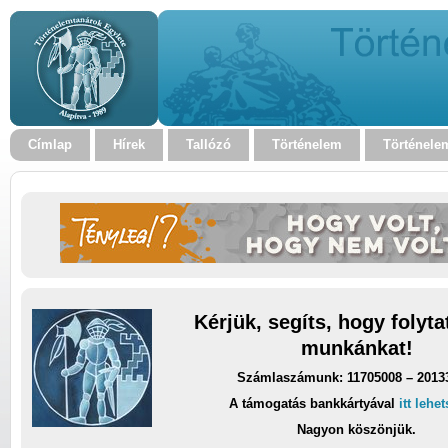
Címlap
Hírek
Tallózó
Történelem
Történele
Kérjük, segíts, hogy folyt
munkánkat!
Számlaszámunk: 11705008 – 2013
A támogatás bankkártyával
itt lehe
Nagyon köszönjük.