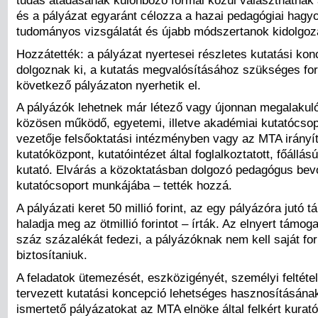
tudás átadásának különböző formái közül választhatnak
és a pályázat egyaránt célozza a hazai pedagógiai hag
tudományos vizsgálatát és újabb módszertanok kidolgoz
Hozzátették: a pályázat nyertesei részletes kutatási kon
dolgoznak ki, a kutatás megvalósításához szükséges fo
következő pályázaton nyerhetik el.
A pályázók lehetnek már létező vagy újonnan megalakuló
közösen működő, egyetemi, illetve akadémiai kutatócso
vezetője felsőoktatási intézményben vagy az MTA irányítá
kutatóközpont, kutatóintézet által foglalkoztatott, főállású
kutató. Elvárás a közoktatásban dolgozó pedagógus bev
kutatócsoport munkájába – tették hozzá.
A pályázati keret 50 millió forint, az egy pályázóra jutó
haladja meg az ötmillió forintot – írták. Az elnyert támog
száz százalékát fedezi, a pályázóknak nem kell saját for
biztosítaniuk.
A feladatok ütemezését, eszközigényét, személyi feltételei
tervezett kutatási koncepció lehetséges hasznosításána
ismertető pályázatokat az MTA elnöke által felkért kuratór