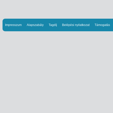
Impresszum
Alapszabály
Tagdíj
Belépési nyilatkozat
Támogatás