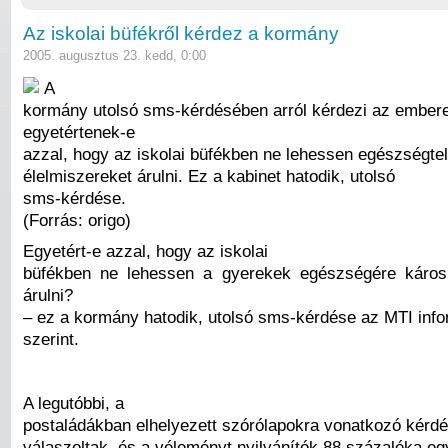
Az iskolai büfékről kérdez a kormány
2005. augusztus 23. kedd, 0:00
A
kormány utolsó sms-kérdésében arról kérdezi az embere
egyetértenek-e
azzal, hogy az iskolai büfékben ne lehessen egészségte
élelmiszereket árulni. Ez a kabinet hatodik, utolsó
sms-kérdése.
(Forrás: origo)
Egyetért-e azzal, hogy az iskolai
büfékben ne lehessen a gyerekek egészségére káros 
árulni?
– ez a kormány hatodik, utolsó sms-kérdése az MTI info
szerint.
A legutóbbi, a
postaládákban elhelyezett szórólapokra vonatkozó kérd
válaszoltak, és a véleményt nyilvánítók 88 százaléka egy