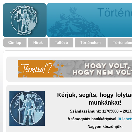
Címlap
Hírek
Tallózó
Történelem
Történele
Kérjük, segíts, hogy folyt
munkánkat!
Számlaszámunk: 11705008 – 2013
A támogatás bankkártyával
itt lehe
Nagyon köszönjük.