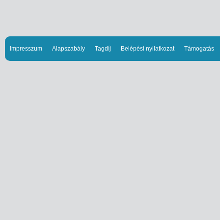
Impresszum
Alapszabály
Tagdíj
Belépési nyilatkozat
Támogatás