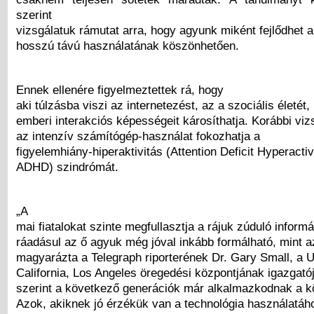
szerint
vizsgálatuk rámutat arra, hogy agyunk miként fejlődhet a
hosszú távú használatának köszönhetően.
Ennek ellenére figyelmeztettek rá, hogy
aki túlzásba viszi az internetezést, az a szociális életét, 
emberi interakciós képességeit károsíthatja. Korábbi viz
az intenzív számítógép-használat fokozhatja a
figyelemhiány-hiperaktivitás (Attention Deficit Hyperactiv
ADHD) szindrómát.
„A
mai fiatalokat szinte megfullasztja a rájuk zúduló inform
ráadásul az ő agyuk még jóval inkább formálható, mint 
magyarázta a Telegraph riporterének Dr. Gary Small, a U
California, Los Angeles öregedési központjának igazgató
szerint a következő generációk már alkalmazkodnak a k
Azok, akiknek jó érzékük van a technológia használatáh