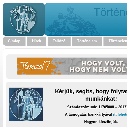
Címlap
Hírek
Tallózó
Történelem
Történele
Kérjük, segíts, hogy folyt
munkánkat!
Számlaszámunk: 11705008 – 2013
A támogatás bankkártyával
itt lehe
Nagyon köszönjük.