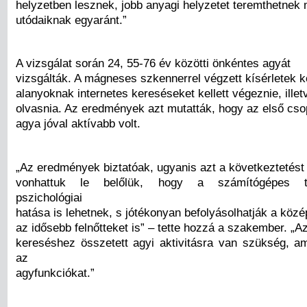
helyzetben lesznek, jobb anyagi helyzetet teremthetnek
utódaiknak egyaránt.”
A vizsgálat során 24, 55-76 év közötti önkéntes agyát
vizsgálták. A mágneses szkennerrel végzett kísérletek 
alanyoknak internetes kereséseket kellett végeznie, ille
olvasnia. Az eredmények azt mutatták, hogy az első csop
agya jóval aktívabb volt.
„Az eredmények biztatóak, ugyanis azt a következtetést
vonhattuk le belőlük, hogy a számítógépes te
pszichológiai
hatása is lehetnek, s jótékonyan befolyásolhatják a közé
az idősebb felnőtteket is” – tette hozzá a szakember. „Az
kereséshez összetett agyi aktivitásra van szükség, am
az
agyfunkciókat.”