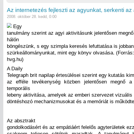
Az internetezés fejleszti az agyunkat, serkenti 
2008. október 28. kedd, 0:00
Egy
tanulmány szerint az agyi aktivitásunk jelentősen megnő
hálón
böngészünk, s egy szimpla keresés lefuttatása is jobban
szürkeállományunkat, mint egy könyv olvasása. (Forrás:
hvg.hu)
A Daily
Telegraph brit napilap értesülései szerint egy kutatás ki
az efféle tevékenység közben jelentősen megnő a
temporális
lebeny aktivitása, amelyek az emberi szervezet vizuális 
döntéshozó mechanizmusokat és a memóriát is működtet
Az absztrakt
gondolkodásért és az empátiáért felelős agyterületek e
csaknem teljesen sötétek maradtak. A tanulmányt k