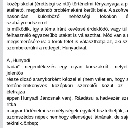
középiskolai (érettségi szintű) történelmi tényanyaga a
átélhető, megoldandó problémaként került bele. A szoftv
hasonlóan különböző nehézségi fokokon é
szabályrendszerrel
is működik, így a téma iránt kevéssé érdeklődő, vagy túl 
felhasználó egyszerűbb utakat is választhat. Mód van a 
megismerésére is: a török felet is választhatja az, aki s
szembekerülni a rettegett Hunyadival.
A „Hunyadi
hadai” megemlékezés egy olyan korszakról, melye
jelentős
része dicső aranykorként képzel el (nem véletlen, hogy 
történelemkönyvek középkori szereplői közül az l
életrajza
éppen Hunyadi Jánosnak van). Ráadásul a hadvezér s
ritka
magyar történelmi személyiségek egyikét tisztelhetjük, 
szomszédos népek nemhogy ellenséget látnának, de saj
tekintik.&nbsp;