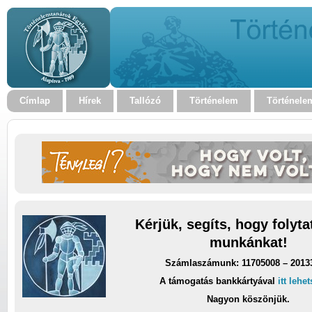
Címlap
Hírek
Tallózó
Történelem
Történele
Kérjük, segíts, hogy folyt
munkánkat!
Számlaszámunk: 11705008 – 2013
A támogatás bankkártyával
itt lehe
Nagyon köszönjük.