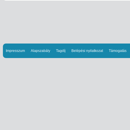
Impresszum
Alapszabály
Tagdíj
Belépési nyilatkozat
Támogatás