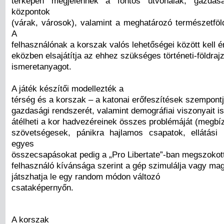
térképen megjelennek a fontos útvonalak, gazdas
központok
(várak, városok), valamint a meghatározó természetföld
A
felhasználónak a korszak valós lehetőségei között kell é
eközben elsajátítja az ehhez szükséges történeti-földrajz
ismeretanyagot.
A játék készítői modellezték a
térség és a korszak – a katonai erőfeszítések szempontj
gazdasági rendszerét, valamint demográfiai viszonyait is
átélheti a kor hadvezéreinek összes problémáját (megbí
szövetségesek, pánikra hajlamos csapatok, ellátási
egyes
összecsapásokat pedig a „Pro Libertate”-ban megszokot
felhasználó kívánsága szerint a gép szimulálja vagy mag
játszhatja le egy random módon változó
csataképernyőn.
A korszak