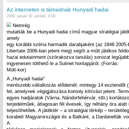
Az interneten is támadnak Hunyadi hadai
2009. január 30. péntek, 0:00
Nemrég
mutatták be a Hunyadi hadai című magyar stratégiai játé
amely
egy korábbi széria harmadik darabjaként (az 1848 2005-
Libertate 2006-ban jelent meg) segíti a múlt játékos feld
hazai edutainment (szórakozva tanulás) sorozat legújab
ingyenesen tölthető le a Sulinet honlapjáról. (Forrás:
Múlt-kor)
A „Hunyadi hadai”
merészebb vállalkozás elődeinél: mintegy 14 esztendőt (6
fel, amelynek végigjátszása komoly kihívást jelent. Ter
egyes hadjáratok (Várna, Nándorfehérvár, stb.) korlátoz
terjedelműek, átlagosan fél évesek, így néhány óra alatt 
teljesíthetőek. A játéktér – a stratégiai térkép – területileg
korabeli Magyarországot és a Balkánt, a Dardanellák vo
A