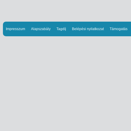
Impresszum
Alapszabály
Tagdíj
Belépési nyilatkozat
Támogatás