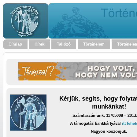
Címlap
Hírek
Tallózó
Történelem
Történele
Kérjük, segíts, hogy folyt
munkánkat!
Számlaszámunk: 11705008 – 2013
A támogatás bankkártyával
itt lehe
Nagyon köszönjük.