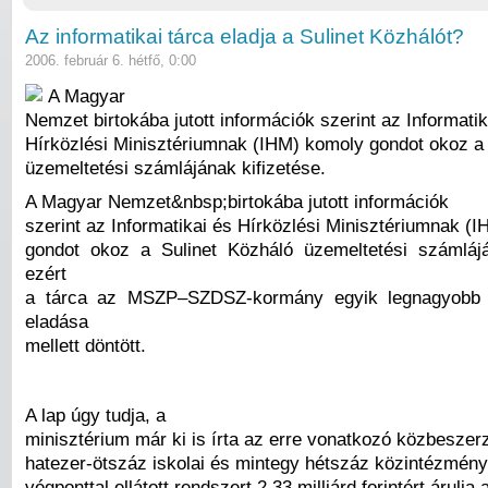
Az informatikai tárca eladja a Sulinet Közhálót?
2006. február 6. hétfő, 0:00
A Magyar
Nemzet birtokába jutott információk szerint az Informatik
Hírközlési Minisztériumnak (IHM) komoly gondot okoz a 
üzemeltetési számlájának kifizetése.
A Magyar Nemzet&nbsp;birtokába jutott információk
szerint az Informatikai és Hírközlési Minisztériumnak (
gondot okoz a Sulinet Közháló üzemeltetési számlájá
ezért
a tárca az MSZP–SZDSZ-kormány egyik legnagyobb 
eladása
mellett döntött.
A lap úgy tudja, a
minisztérium már ki is írta az erre vonatkozó közbeszerz
hatezer-ötszáz iskolai és mintegy hétszáz közintézményi
végponttal ellátott rendszert 2,33 milliárd forintért árulja 