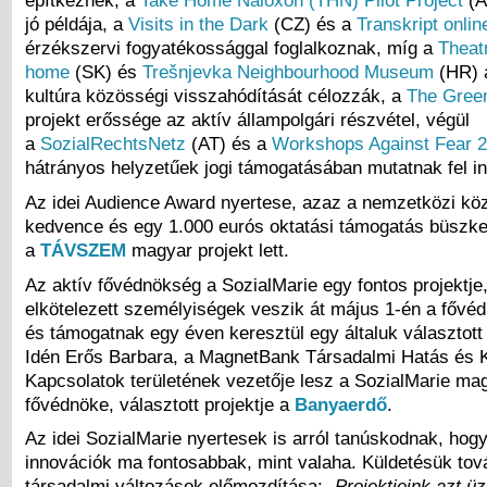
építkeznek, a
Take Home Naloxon (THN) Pilot Project
(A
jó példája, a
Visits in the Dark
(CZ) és a
Transkript onlin
érzékszervi fogyatékossággal foglalkoznak, míg a
Theat
home
(SK) és
Trešnjevka Neighbourhood Museum
(HR) 
kultúra közösségi visszahódítását célozzák, a
The Gree
projekt erőssége az aktív állampolgári részvétel, végül
a
SozialRechtsNetz
(AT) és a
Workshops Against Fear 2
hátrányos helyzetűek jogi támogatásában mutatnak fel in
Az idei Audience Award nyertese, azaz a nemzetközi kö
kedvence és egy 1.000 eurós oktatási támogatás büszke
a
TÁVSZEM
magyar projekt lett.
Az aktív fővédnökség a SozialMarie egy fontos projektj
elkötelezett személyiségek veszik át május 1-én a fővéd
és támogatnak egy éven keresztül egy általuk választott j
Idén Erős Barbara, a MagnetBank Társadalmi Hatás és 
Kapcsolatok területének vezetője lesz a SozialMarie ma
fővédnöke, választott projektje a
Banyaerdő
.
Az idei SozialMarie nyertesek is arról tanúskodnak, hogy
innovációk ma fontosabbak, mint valaha. Küldetésük tov
társadalmi változások előmozdítása:
„Projektjeink azt ü