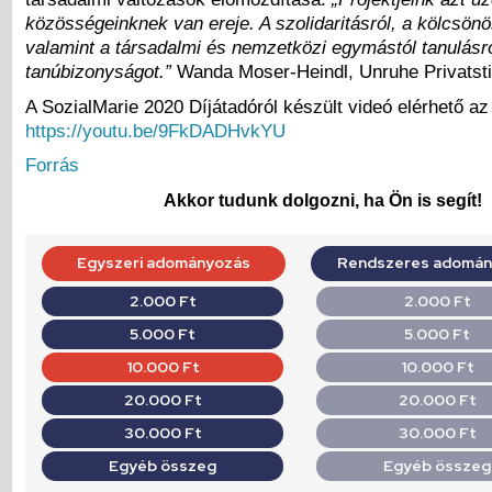
közösségeinknek van ereje. A szolidaritásról, a kölcsönö
valamint a társadalmi és nemzetközi egymástól tanulásr
tanúbizonyságot.”
Wanda Moser-Heindl, Unruhe Privatstif
A SozialMarie 2020 Díjátadóról készült videó elérhető az 
https://youtu.be/9FkDADHvkYU
Forrás
Akkor tudunk dolgozni, ha Ön is segít!