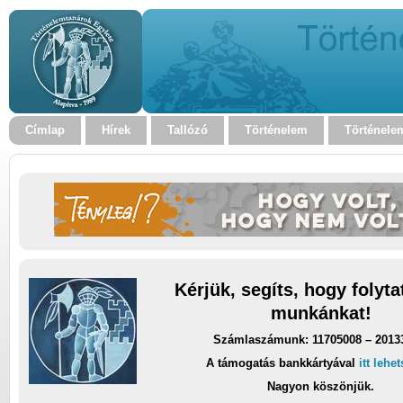
Címlap
Hírek
Tallózó
Történelem
Történele
Kérjük, segíts, hogy folyt
munkánkat!
Számlaszámunk: 11705008 – 2013
A támogatás bankkártyával
itt lehe
Nagyon köszönjük.