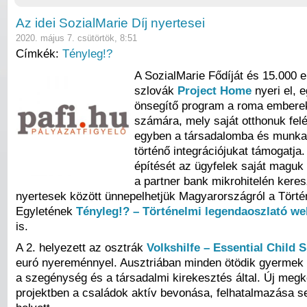
Az idei SozialMarie Díj nyertesei
2020. május 7. csütörtök, 8:51
Címkék:
Tényleg!?
A SozialMarie Fődíját és 15.000 e
szlovák
Project Home
nyeri el, 
önsegítő program a roma embere
számára, mely saját otthonuk felé
egyben a társadalomba és munka
történő integrációjukat támogatja
építését az ügyfelek saját maguk
a partner bank mikrohitelén keres
nyertesek között ünnepelhetjük Magyarországról a Tört
Egyletének
Tényleg!?
– Történelmi legendaoszlató we
is.
A 2. helyezett az osztrák
Volkshilfe – Essential Child 
euró nyereménnyel. Ausztriában minden ötödik gyermek 
a szegénység és a társadalmi kirekesztés által. Új megk
projektben a családok aktív bevonása, felhatalmazása s