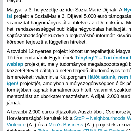
helyett.
Magyar a 3. helyezettje az idei SozialMarie Díjnak! A
Ny
is!
projekt a SozialMarie 3. Díjával 5.000 euró támogatá
szamizdat hagyományok által ihletve az eDemokrácia M
heti rendszerességgel publikálja négyoldalas hetilapját, m
sajtószabadságért küzdve a legkevésbé informált kisvár
körében terjeszti a független híreket.
A további 12 nyertes projekt között ünnepelhetjük Magya
Történelemtanárok Egyletének
Tényleg!?
– Történelmi 
weblap
projektjét, mely tudományos megalapozottságú 
közzétételével cáfolja a neten terjedő áltudományos tört
ismereteket; valamint a Kiútporgram
Hálót adunk, nem h
igen!
projektjét, amelyben a mélyszegénységben élők p
formájában kapnak kamatmentes hitelt, valamint szaktud
mentorálást az uborkatermesztéshez. A díjak 2.000 euró
járnak.
A további 2.000 eurós díjazottak Ausztriából, Csehorszá
Horvátországból kerültek ki: a
StoP – Neighbourhoods Wi
Violence
(AT) és a
Men’s Business
(AT) projektek a köz