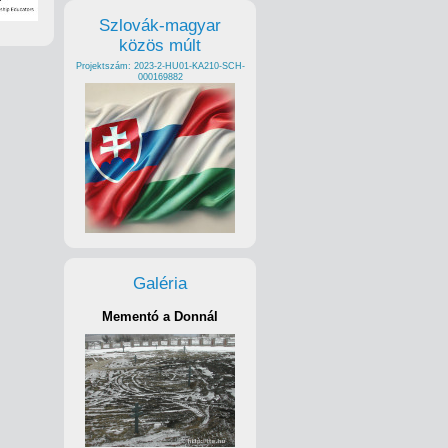
Szlovák-magyar
közös múlt
Projektszám: 2023-2-HU01-KA210-SCH-
000169882
Galéria
Mementó a Donnál