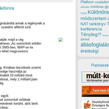
Platform
családtör
gy
emléknap
lefonra
előadás
Különóra
interjú
módszertani 
egvásárolta annak a regénynek a
tankönyv
NAT
szerelmi afférról szól.
konferencia
Tényleg!?
törvény
atják majd a cég
álhírek
rakteres „Az ostromlott erődön
állásfoglalá
rit SMS-ben, WAP-on és
érettségi
n lehet megszerezni.
Partnerek
ég. Kínában becslések szerint
bbsége használja az
mából 10 milliárd rövid
osai, mely 1 milliárd jüan
ég.
 egyik
met ostromlott erődnek
retnének kerülni, akik bent
&nbsp;