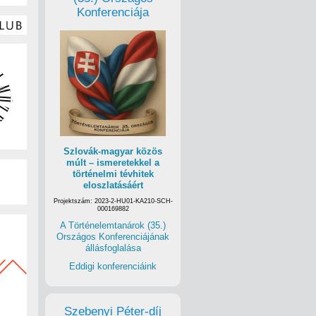
Konferenciája
Szlovák-magyar közös
múlt – ismeretekkel a
történelmi tévhitek
eloszlatásáért
Projektszám: 2023-2-HU01-KA210-SCH-
000169882
A Történelemtanárok (35.)
Országos Konferenciájának
állásfoglalása
Eddigi konferenciáink
Szebenyi Péter-díj