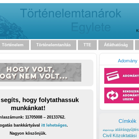
K
Történelem
Történelemtanítás
TTE
Átláthatóság
Adomány
 segíts, hogy folytathassuk
munkánkat!
laszámunk: 11705008 – 20133762.
Címkék
ogatás bankkártyával
itt lehetséges
.
aláírásgyűjtés
alapvizsga
Nagyon köszönjük.
Civil Közoktatási