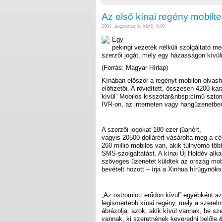
Az első kínai regény mobilte
2004. augusztus 9. hétfő, 0:00
Egy
pekingi vezeték nélküli szolgáltató m
szerzői jogát, mely egy házasságon kívüli 
(Forrás: Magyar Hírlap)
Kínában először a regényt mobilon olvash
előfizetői. A rövidített, összesen 4200 ka
kívül” Mobilos kisszótár&nbsp;című szto
IVR-on, az interneten vagy hangüzenetbe
A szerzői jogokat 180 ezer jüanért,
vagyis 20500 dollárért vásárolta meg a c
260 millió mobilos van, akik túlnyomó tö
SMS-szolgáltatást. A kínai Új Holdév alkal
szöveges üzenetet küldtek az ország mobil
bevételt hozott – írja a Xinhua hírügynöks
„Az ostromlott erődön kívül” egyébként az
legismertebb kínai regény, mely a szerel
ábrázolja: azok, akik kívül vannak, be sze
vannak, ki szeretnének keveredni belőle.