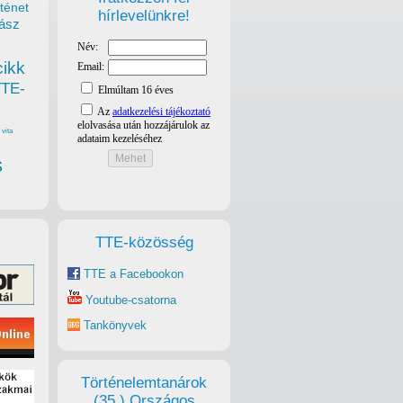
ténet
hírlevelünkre!
ász
cikk
TTE-
vita
s
TTE-közösség
TTE a Facebookon
Youtube-csatorna
Tankönyvek
Történelemtanárok
(35.) Országos