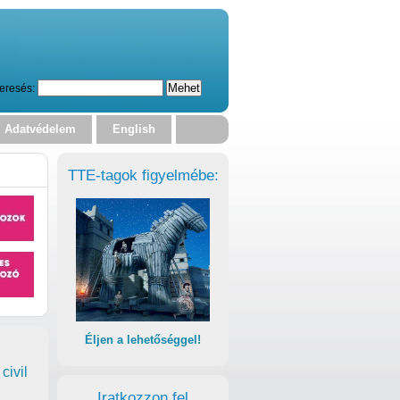
eresés:
Adatvédelem
English
TTE-tagok figyelmébe:
Éljen a lehetőséggel!
civil
Iratkozzon fel