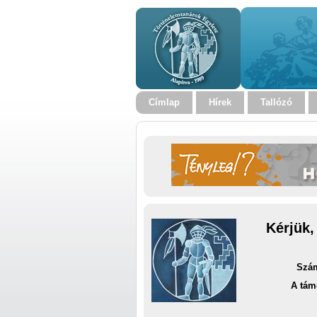
Címlap
Hírek
Tallózó
Kérjük,
Szám
A tám