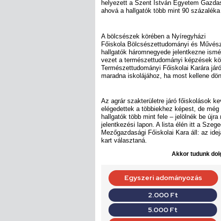
helyezett a Szent István Egyetem Gazda
ahová a hallgatók több mint 90 százaléka 
A bölcsészek körében a Nyíregyházi
Főiskola Bölcsészettudományi és Művésze
hallgatók háromnegyede jelentkezne ismét
vezet a természettudományi képzések kö
Természettudományi Főiskolai Karára jár
maradna iskolájához, ha most kellene dön
Az agrár szakterületre járó főiskolások k
elégedettek a többiekhez képest, de még
hallgatók több mint fele – jelölnék be újra
jelentkezési lapon. A lista élén itt a Sz
Mezőgazdasági Főiskolai Kara áll: az ide
kart választaná.
Akkor tudunk dolg