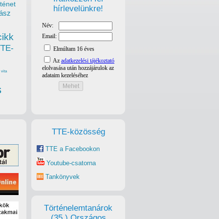
ténet
hírlevelünkre!
ász
cikk
TTE-
vita
s
TTE-közösség
TTE a Facebookon
Youtube-csatorna
Tankönyvek
Történelemtanárok
(35.) Országos