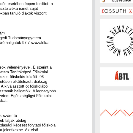
rdés esetében éppen fordított a
 százaléka ismét saját
kban tanuló diákok viszont
nám
egedi Tudományegyetem
ró hallgatók 97,7 százaléka
ások véleményével. E szerint a
etem Tanítóképző Főiskolai
szes főiskolás között: 96
etősen elkötelezett diákság
A kiválasztott öt főiskolából
ztanák hallgatóik. A legnagyobb
yetem Egészségügyi Főiskolai
ukat.
k számító
k látják utólag
dasági képzést folytató főiskola
a jelentkezne. Az első