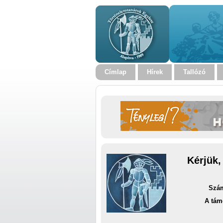
Címlap
Hírek
Tallózó
Kérjük,
Szám
A tám