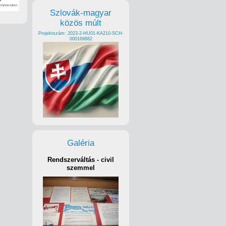
Szlovák-magyar
közös múlt
Projektszám: 2023-2-HU01-KA210-SCH-
000169882
Galéria
Rendszerváltás - civil
szemmel