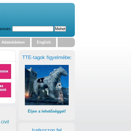
eresés:
Adatvédelem
English
TTE-tagok figyelmébe:
Éljen a lehetőséggel!
civil
Iratkozzon fel