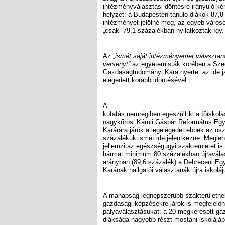
intézményválasztási döntésre irányuló ké
helyzet: a Budapesten tanuló diákok 87,8
intézményét jelölné meg, az egyéb városo
„csak” 79,1 százalékban nyilatkoztak így.
Az
„ismét saját intézményemet választa
versenyt”
az egyetemisták körében a Sz
Gazdaságtudományi Kara nyerte: az ide já
elégedett korábbi döntésével.
A
kutatás nemrégiben egészült ki a főiskol
nagykőrösi Károli Gáspár Református Egy
Karárára járók a legelégedettebbek az ösz
százalékuk ismét ide jelentkezne. Megleh
jellemzi az egészségügyi szakterületet is. 
hármat minimum 80 százalékban újraválas
arányban (89,6 százalék) a Debreceni Eg
Karának hallgatói választanák újra iskoláj
A manapság legnépszerűbb szakterületne
gazdasági képzésekre járók is megfelelőne
pályaválasztásukat: a 20 megkeresett gaz
diáksága nagyobb részt mostani iskolájáb