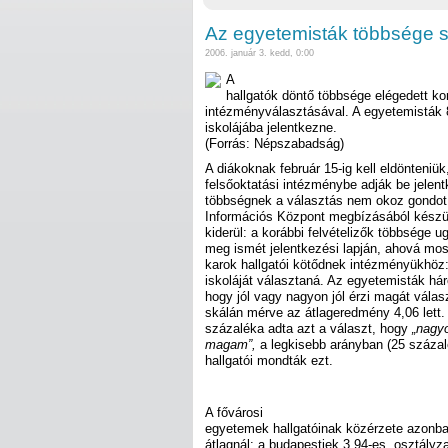
Az egyetemisták többsége sa
2006. január 3. kedd, 0:00
A
hallgatók döntő többsége elégedett ko
intézményválasztásával. A egyetemisták 8
iskolájába jelentkezne.
(Forrás: Népszabadság)
A diákoknak február 15-ig kell eldönteniük
felsőoktatási intézménybe adják be jelentk
többségnek a választás nem okoz gondot
Információs Központ megbízásából készül
kiderül: a korábbi felvételizők többsége u
meg ismét jelentkezési lapján, ahová most
karok hallgatói kötődnek intézményükhöz:
iskoláját választaná. Az egyetemisták há
hogy jól vagy nagyon jól érzi magát vála
skálán mérve az átlageredmény 4,06 lett
százaléka adta azt a választ, hogy
„nagy
magam”,
a legkisebb arányban (25 százalé
hallgatói mondták ezt.
A fővárosi
egyetemek hallgatóinak közérzete azonb
átlagnál: a budapestiek 3,94-es „osztályza