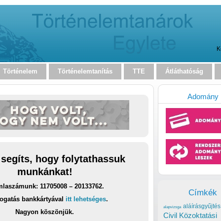
K
Történelem
Történelemtanítás
TTE
Átláthatóság
Adomány
 segíts, hogy folytathassuk
munkánkat!
laszámunk: 11705008 – 20133762.
Címkék
ogatás bankkártyával
itt lehetséges
.
aláírásgyűjtés
alapvizsga
Nagyon köszönjük.
Civil Közoktatási