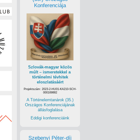
Konferenciája
Szlovák-magyar közös
múlt – ismeretekkel a
történelmi tévhitek
eloszlatásáért
Projektszám: 2023-2-HU01-KA210-SCH-
000169882
A Történelemtanárok (35.)
Országos Konferenciájának
állásfoglalása
Eddigi konferenciáink
Szebenyi Péter-díj