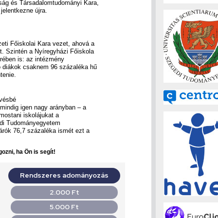
ság és Társadalomtudományi Kara,
jelentkezne újra.
ti Főiskolai Kara vezet, ahová a
. Szintén a Nyíregyházi Főiskola
rében is: az intézmény
ó diákok csaknem 96 százaléka hű
tenie.
evésbé
 mindig igen nagy arányban – a
 mostani iskolájukat a
egedi Tudományegyetem
járók 76,7 százaléka ismét ezt a
ozni, ha Ön is segít!