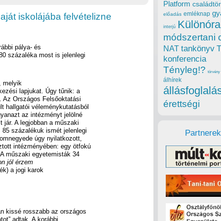
Platform
családtör
gy
emléknap
ját iskolájába felvételizne
előadás
Különóra
interjú
módszertani 
rábbi pálya- és
tankönyv
NAT
0 százaléka most is jelenlegi
konferencia
Tényleg!?
törvény
álhírek
, melyik
állásfoglalá
ezési lapjukat. Úgy tűnik: a
. Az Országos Felsőoktatási
érettségi
t hallgatói véleménykutatásból
gyanazt az intézményt jelölné
 jár. A legjobban a műszaki
 85 százalékuk ismét jelenlegi
Partnerek
romnegyede úgy nyilatkozott,
sztott intézményében: egy ötfokú
. A műszaki egyetemisták 34
on jól érzem
k) a jogi karok
an kissé rosszabb az országos
tot” adtak. A korábbi