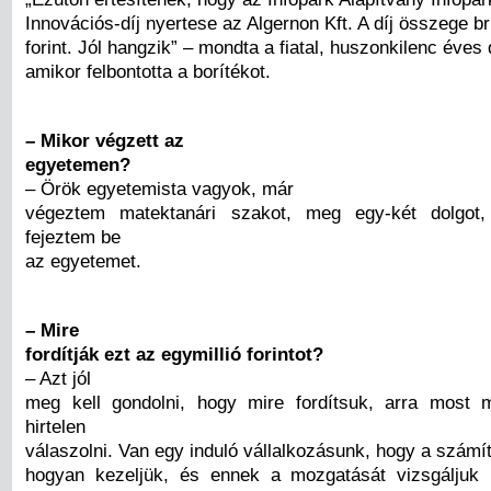
Innovációs-díj nyertese az Algernon Kft. A díj összege br
forint. Jól hangzik” – mondta a fiatal, huszonkilenc éves
amikor felbontotta a borítékot.
– Mikor végzett az
egyetemen?
– Örök egyetemista vagyok, már
végeztem matektanári szakot, meg egy-két dolgo
fejeztem be
az egyetemet.
– Mire
fordítják ezt az egymillió forintot?
– Azt jól
meg kell gondolni, hogy mire fordítsuk, arra most
hirtelen
válaszolni. Van egy induló vállalkozásunk, hogy a számí
hogyan kezeljük, és ennek a mozgatását vizsgáljuk 