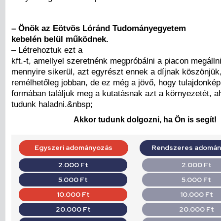
– Önök az Eötvös Lóránd Tudományegyetem
kebelén belül működnek.
– Létrehoztuk ezt a
kft.-t, amellyel szeretnénk megpróbálni a piacon megálln
mennyire sikerül, azt egyrészt ennek a díjnak köszönjük
remélhetőleg jobban, de ez még a jövő, hogy tulajdonké
formában találjuk meg a kutatásnak azt a környezetét, a
tudunk haladni.&nbsp;
Akkor tudunk dolgozni, ha Ön is segít!