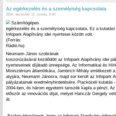
Az egérkezelés és a személyiség kapcsolata
2004. december 15. szerda, 0:00
Számítógépes
egérkezelés és a személyiség kapcsolata. Ez a kutatási
Infopark Alapítvány idei nyertesei között volt.
(Forrás:
Rádió.hu)
Neumann János szobrának
koszorúzásával kezdődött az Infopark Alapítvány idei pá
nyerteseinek díjátadó ünnepsége. Az Informatikai és Hír
Minisztérium államtitkára, Jambrich Mihály emlékezett 
atyjára, Neumann Jánosra, majd sor került az Infopark A
pályázatainak eredményhirdetésére. Piacközeli kutatás –
2004-ben, és három egyetemi tanszék kapta a pénzt. Az i
először az innovációs díjat, melyet Hanczár Gergely vett
át.
„Ezúton értesítenek, hogy az Infopark Alapítvány Infopar