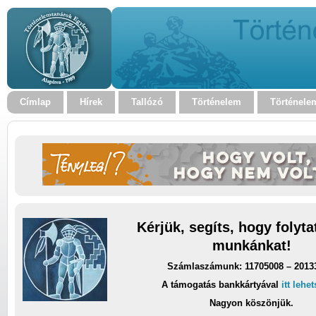
Címlap
Hírek
Tallózó
Történelem
Történele
Kérjük, segíts, hogy folyt
munkánkat!
Számlaszámunk: 11705008 – 2013
A támogatás bankkártyával
itt lehe
Nagyon köszönjük.