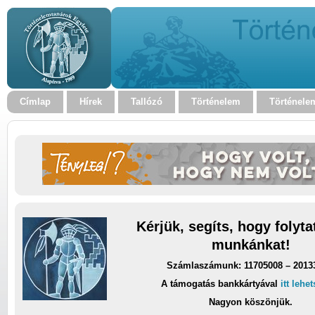
Címlap
Hírek
Tallózó
Történelem
Történele
Kérjük, segíts, hogy folyt
munkánkat!
Számlaszámunk: 11705008 – 2013
A támogatás bankkártyával
itt lehe
Nagyon köszönjük.