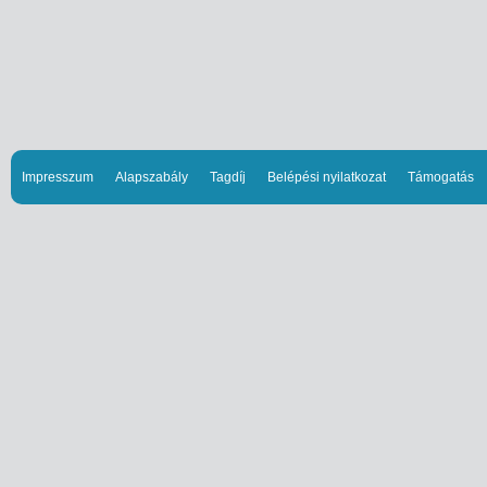
Impresszum
Alapszabály
Tagdíj
Belépési nyilatkozat
Támogatás