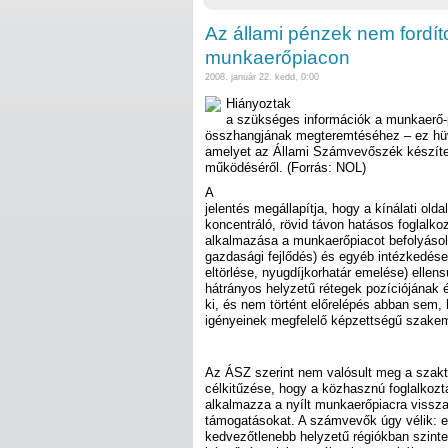
Az állami pénzek nem fordít
munkaerőpiacon
2008. január 22. kedd, 0:00
Hiányoztak
a szükséges információk a munkaerő-
összhangjának megteremtéséhez – ez hüve
amelyet az Állami Számvevőszék készítet
működéséről. (Forrás: NOL)
A
jelentés megállapítja, hogy a kínálati old
koncentráló, rövid távon hatásos foglalko
alkalmazása a munkaerőpiacot befolyásol
gazdasági fejlődés) és egyéb intézkedése
eltörlése, nyugdíjkorhatár emelése) ellen
hátrányos helyzetű rétegek pozíciójának
ki, és nem történt előrelépés abban sem,
igényeinek megfelelő képzettségű szakem
Az ÁSZ szerint nem valósult meg a szak
célkitűzése, hogy a közhasznú foglalkozt
alkalmazza a nyílt munkaerőpiacra vissz
támogatásokat. A számvevők úgy vélik: e
kedvezőtlenebb helyzetű régiókban szinte 