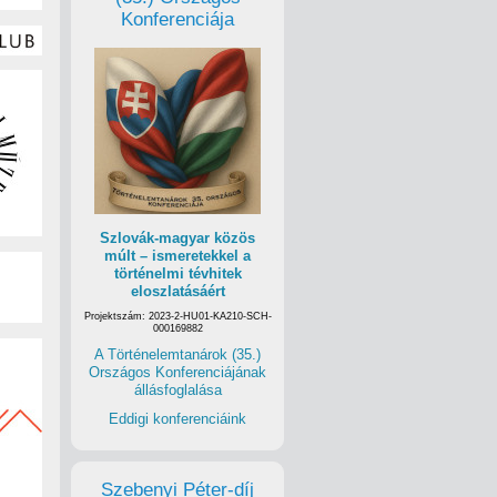
Konferenciája
Szlovák-magyar közös
múlt – ismeretekkel a
történelmi tévhitek
eloszlatásáért
Projektszám: 2023-2-HU01-KA210-SCH-
000169882
A Történelemtanárok (35.)
Országos Konferenciájának
állásfoglalása
Eddigi konferenciáink
Szebenyi Péter-díj