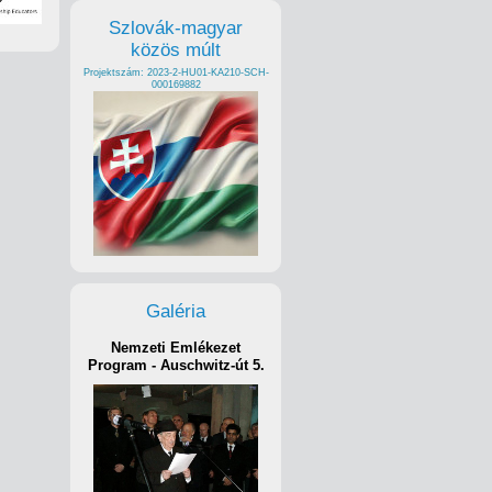
Szlovák-magyar
közös múlt
Projektszám: 2023-2-HU01-KA210-SCH-
000169882
Galéria
Nemzeti Emlékezet
Program - Auschwitz-út 5.