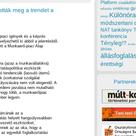
Platform
családtör
gy
emléknap
ották meg a trendet a
előadás
Különóra
interjú
módszertani 
tankönyv
NAT
konferencia
piaci igények és a képzés
lyezhető ki abból a jelentésből,
Tényleg!?
törvény
t a Munkaerő-piaci Alap
álhírek
állásfoglalá
érettségi
alra (azaz a munkavállalókra)
ztatáspolitikai eszközök
ó tendenciák (lassuló ütemű
k (sorkatonai szolgálat
Partnerek
súlyozására nem volt elegendő. A
 érdemi javulása nem mutatható
 hogy több, a munkaerőpiac
ber legyen.
tárcának az a
atás helyett hangsúlyosabban
avezető eszközöket,
nnek az az oka, hogy a
az egyedüli foglalkoztatási