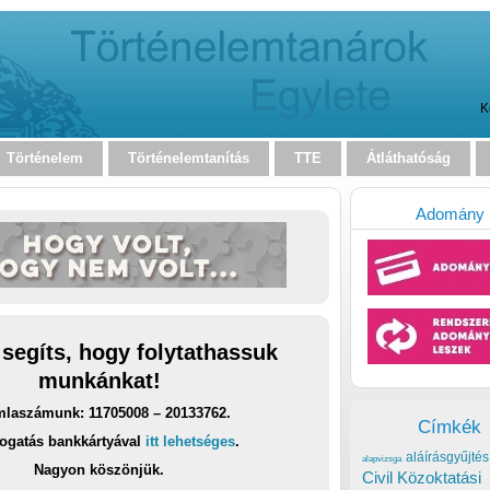
K
Történelem
Történelemtanítás
TTE
Átláthatóság
Adomány
 segíts, hogy folytathassuk
munkánkat!
laszámunk: 11705008 – 20133762.
Címkék
ogatás bankkártyával
itt lehetséges
.
aláírásgyűjtés
alapvizsga
Nagyon köszönjük.
Civil Közoktatási