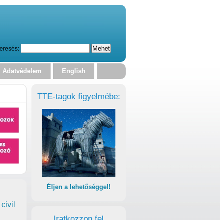
eresés:
Adatvédelem
English
TTE-tagok figyelmébe:
Éljen a lehetőséggel!
civil
Iratkozzon fel