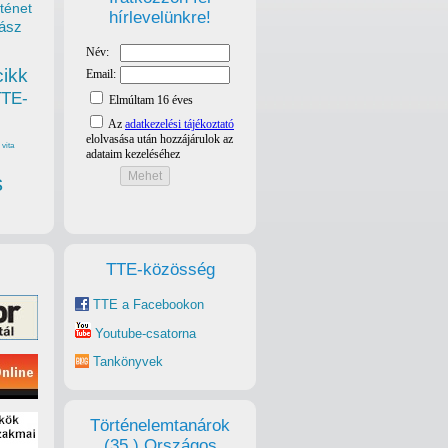
ténet
hírlevelünkre!
ász
cikk
TTE-
vita
s
TTE-közösség
TTE a Facebookon
Youtube-csatorna
Tankönyvek
Történelemtanárok
(35.) Országos