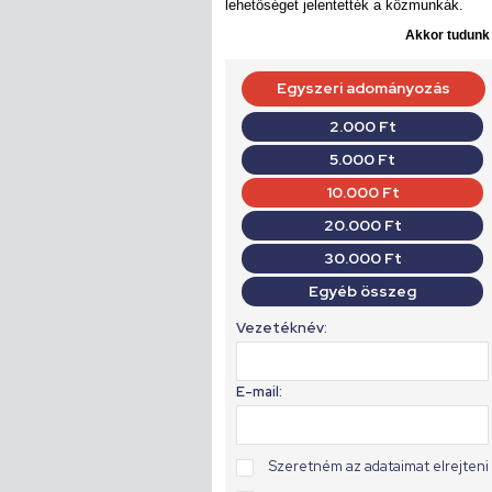
lehetőséget jelentették a közmunkák.
Akkor tudunk d