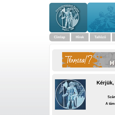
Címlap
Hírek
Tallózó
Kérjük,
Szám
A tám