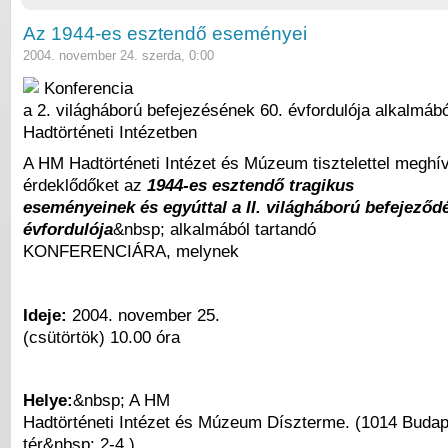
Az 1944-es esztendő eseményei
2004. november 24. szerda, 0:00
Konferencia
a 2. világháború befejezésének 60. évfordulója alkalmábó
Hadtörténeti Intézetben
A HM Hadtörténeti Intézet és Múzeum tisztelettel meghív
érdeklődőket az
1944-es esztendő tragikus
eseményeinek és egyúttal a II. világháború befejeződ
évfordulója
&nbsp; alkalmából tartandó
KONFERENCIÁRA, melynek
Ideje:
2004. november 25.
(csütörtök) 10.00 óra
Helye:
&nbsp; A HM
Hadtörténeti Intézet és Múzeum Díszterme. (1014 Budap
tér&nbsp; 2-4.)