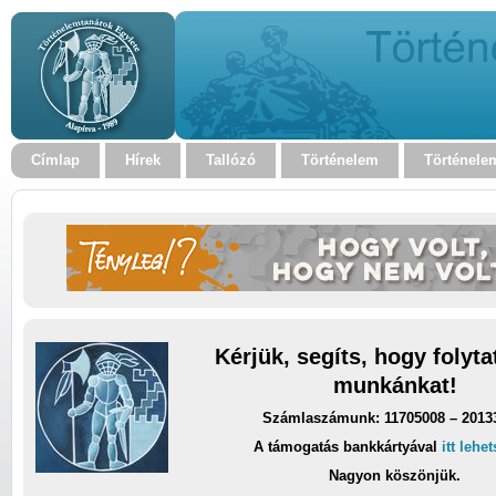
Címlap
Hírek
Tallózó
Történelem
Történele
Kérjük, segíts, hogy folyt
munkánkat!
Számlaszámunk: 11705008 – 2013
A támogatás bankkártyával
itt lehe
Nagyon köszönjük.