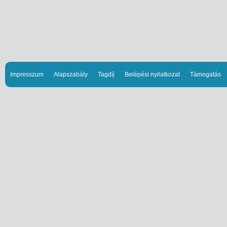
Impresszum
Alapszabály
Tagdíj
Belépési nyilatkozat
Támogatás