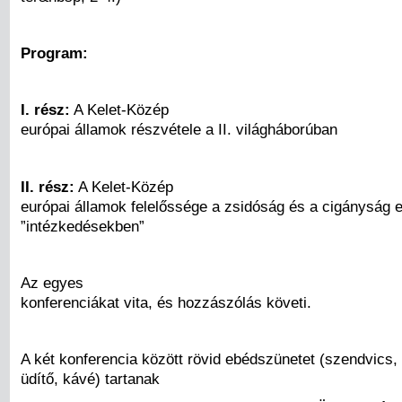
Program:
I. rész:
A Kelet-Közép
európai államok részvétele a II. világháborúban
II. rész:
A Kelet-Közép
európai államok felelőssége a zsidóság és a cigányság e
”intézkedésekben”
Az egyes
konferenciákat vita, és hozzászólás követi.
A két konferencia között rövid ebédszünetet (szendvics,
üdítő, kávé) tartanak