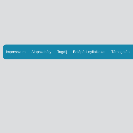
Impresszum
Alapszabály
Tagdíj
Belépési nyilatkozat
Támogatás