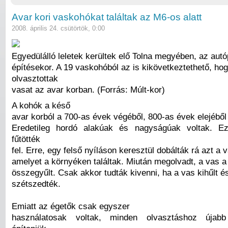
Avar kori vaskohókat találtak az M6-os alatt
2008. április 24. csütörtök, 0:00
Egyedülálló leletek kerültek elő Tolna megyében, az aut
építésekor. A 19 vaskohóból az is kikövetkeztethető, ho
olvasztottak
vasat az avar korban. (Forrás: Múlt-kor)
A kohók a késő
avar korból a 700-as évek végéből, 800-as évek elejéből
Eredetileg hordó alakúak és nagyságúak voltak. Ez
fűtötték
fel. Erre, egy felső nyíláson keresztül dobálták rá azt a 
amelyet a környéken találtak. Miután megolvadt, a vas a
összegyűlt. Csak akkor tudták kivenni, ha a vas kihűlt é
szétszedték.
Emiatt az égetők csak egyszer
használatosak voltak, minden olvasztáshoz újabb