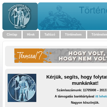
Címlap
Hírek
Tallózó
Történelem
Történele
Kérjük, segíts, hogy folyt
munkánkat!
Számlaszámunk: 11705008 – 2013
A támogatás bankkártyával
itt lehe
Nagyon köszönjük.