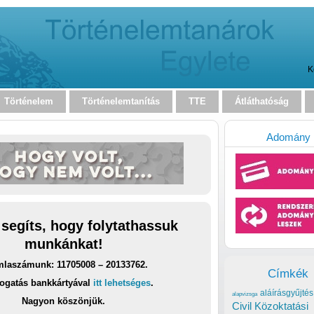
K
Történelem
Történelemtanítás
TTE
Átláthatóság
Adomány
 segíts, hogy folytathassuk
munkánkat!
laszámunk: 11705008 – 20133762.
Címkék
ogatás bankkártyával
itt lehetséges
.
aláírásgyűjtés
alapvizsga
Nagyon köszönjük.
Civil Közoktatási