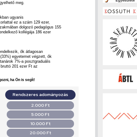
igyelhető meg.
nkban ugyanis
orlattal ez a szám 129 ezer,
a szakmában dolgozó pedagógus 155
rendelkező kollégája 186 ezer
rendelkezik, ők átlagosan
 (33%) egyetemet végzett, ők
 tanárok 7%-a posztgraduális
bruttó 201 ezer Ft az
ozni, ha Ön is segít!