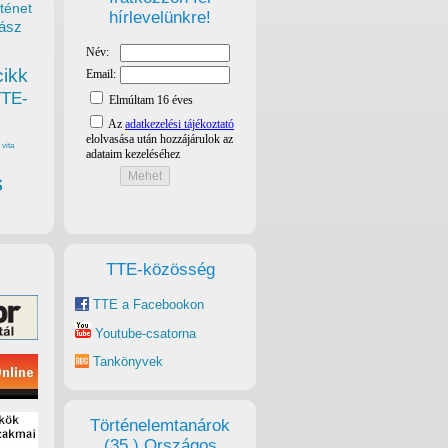
ténet
hírlevelünkre!
ász
cikk
TTE-
vita
s
TTE-közösség
TTE a Facebookon
Youtube-csatorna
Tankönyvek
Történelemtanárok
(35.) Országos