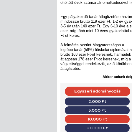
eltöltött évek számának emelkedésével f
Egy pályakezdő tanár átlagfizetése hazá
mindössze bruttó 119 ezer Ft, 1-2 év gyak
3-5 év után 140 ezer Ft. Egy 6-10 éve 
ezer, míg több mint 10 éves gyakorlattal 
Ft-ot keres.
A felmérés szerint Magyarországon a
legtöbb tanár (59%) főiskolai diplomával 
bruttó 163 ezer Ft-ot keresnek, harmaduk
átlagosan 178 ezer Ft-ot keresnek, míg a
végzettséggel rendelkezik, az ő körükben 
átlagfizetés.
Akkor tudunk dolg