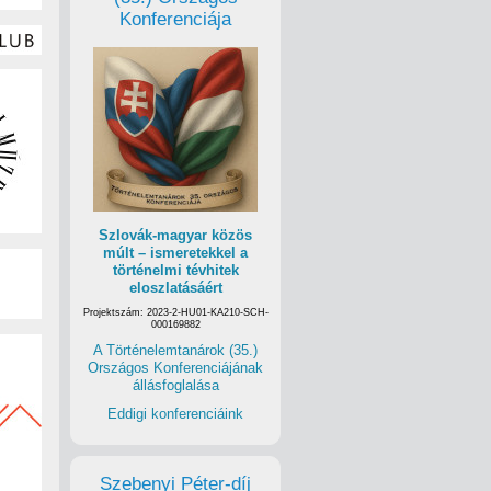
Konferenciája
Szlovák-magyar közös
múlt – ismeretekkel a
történelmi tévhitek
eloszlatásáért
Projektszám: 2023-2-HU01-KA210-SCH-
000169882
A Történelemtanárok (35.)
Országos Konferenciájának
állásfoglalása
Eddigi konferenciáink
Szebenyi Péter-díj