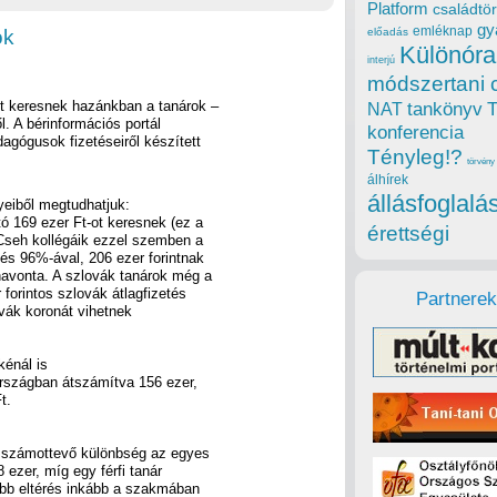
Platform
családtör
gy
emléknap
ok
előadás
Különóra
interjú
módszertani 
et keresnek hazánkban a tanárok –
tankönyv
NAT
l. A bérinformációs portál
konferencia
agógusok fizetéseiről készített
Tényleg!?
törvény
álhírek
állásfoglalá
yeiből megtudhatjuk:
ó 169 ezer Ft-ot keresnek (ez a
érettségi
 Cseh kollégáik ezzel szemben a
és 96%-ával, 206 ezer forintnak
avonta. A szlovák tanárok még a
 forintos szlovák átlagfizetés
Partnerek
ovák koronát vihetnek
énál is
rszágban átszámítva 156 ezer,
t.
cs számottevő különbség az egyes
ezer, míg egy férfi tanár
abb eltérés inkább a szakmában