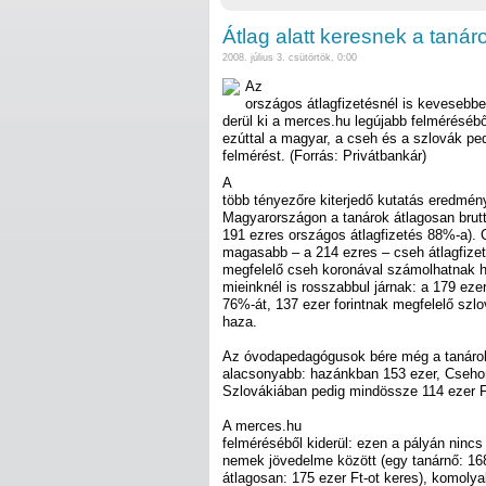
Átlag alatt keresnek a tanár
2008. július 3. csütörtök, 0:00
Az
országos átlagfizetésnél is kevesebb
derül ki a merces.hu legújabb felmérésébő
ezúttal a magyar, a cseh és a szlovák ped
felmérést. (Forrás: Privátbankár)
A
több tényezőre kiterjedő kutatás eredmén
Magyarországon a tanárok átlagosan brutt
191 ezres országos átlagfizetés 88%-a).
magasabb – a 214 ezres – cseh átlagfizet
megfelelő cseh koronával számolhatnak h
mieinknél is rosszabbul járnak: a 179 ezer
76%-át, 137 ezer forintnak megfelelő szl
haza.
Az óvodapedagógusok bére még a tanárok
alacsonyabb: hazánkban 153 ezer, Cseho
Szlovákiában pedig mindössze 114 ezer F
A merces.hu
felméréséből kiderül: ezen a pályán nin
nemek jövedelme között (egy tanárnő: 168 
átlagosan: 175 ezer Ft-ot keres), komoly