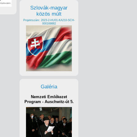
Szlovák-magyar
közös múlt
Projektszám: 2023-2-HU01-KA210-SCH-
000169882
Galéria
Nemzeti Emlékezet
Program - Auschwitz-út 5.