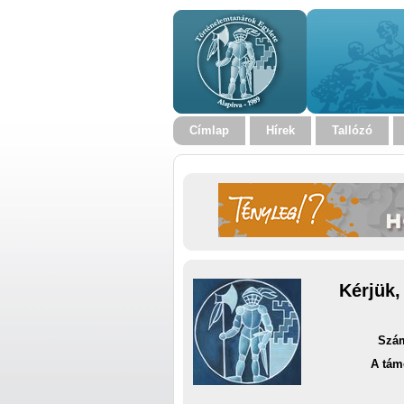
Címlap
Hírek
Tallózó
Kérjük,
Szám
A tám