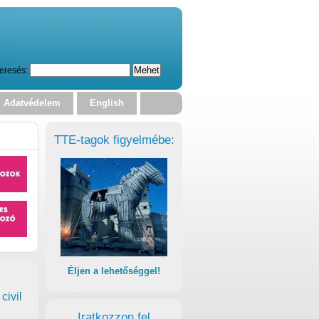
eresés:
Adatvédelem
English
TTE-tagok figyelmébe:
Éljen a lehetőséggel!
civil
Iratkozzon fel