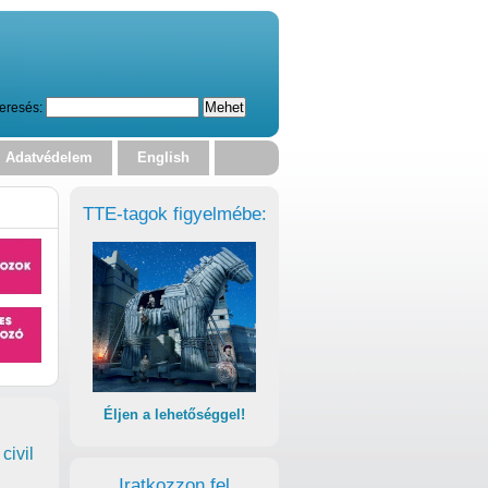
eresés:
Adatvédelem
English
TTE-tagok figyelmébe:
Éljen a lehetőséggel!
civil
Iratkozzon fel