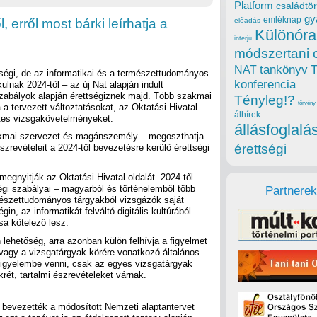
Platform
családtör
gy
emléknap
, erről most bárki leírhatja a
előadás
Különóra
interjú
módszertani 
tankönyv
NAT
tségi, de az informatikai és a természettudományos
konferencia
kulnak 2024-től – az új Nat alapján indult
zabályok alapján érettségiznek majd. Több szakmai
Tényleg!?
törvény
 a tervezett változtatásokat, az Oktatási Hivatal
álhírek
etes vizsgakövetelményeket.
állásfoglalá
mai szervezet és magánszemély – megoszthatja
érettségi
zrevételeit a 2024-től bevezetésre kerülő érettségi
 megnyitják az Oktatási Hivatal oldalát. 2024-től
égi szabályai – magyarból és történelemből több
Partnerek
rmészettudományos tárgyakból vizsgázók saját
n, az informatikát felváltó digitális kultúrából
ása kötelező lesz.
 lehetőség, arra azonban külön felhívja a figyelmet
vagy a vizsgatárgyak körére vonatkozó általános
figyelembe venni, csak az egyes vizsgatárgyak
rét, tartalmi észrevételeket várnak.
 bevezették a módosított Nemzeti alaptantervet