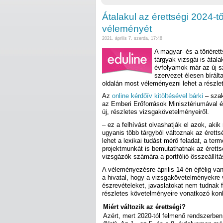
Átalakul az érettségi 2024-től
véleményét
2021. április 7. szerda, 17:48
A magyar- és a töriéret
tárgyak vizsgái is átala
évfolyamok már az új s
szervezet élesen bírálta
oldalán most véleményezni lehet a részl
Az
online kérdőív kitöltésével bárki
– szak
az Emberi Erőforrások Minisztériumával és
új, részletes vizsgakövetelményeiről.
– ez a felhívást olvashatják el azok, akik
ugyanis több tárgyból változnak az éretts
lehet a lexikai tudást mérő feladat, a te
projektmunkát is bemutathatnak az érettségi
vizsgázók számára a portfólió összeállít
A véleményezésre április 14-én éjfélig van
a hivatal, hogy a vizsgakövetelményekre 
észrevételeket, javaslatokat nem tudnak 
részletes követelményeire vonatkozó konk
Miért változik az érettségi?
Azért, mert 2020-tól felmenő rendszerben