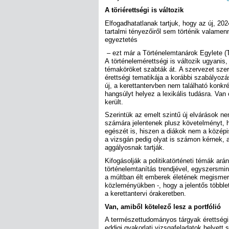
A töriérettségi is változik
Elfogadhatatlanak tartjuk, hogy az új, 20
tartalmi tényezőiről sem történik valame
egyeztetés
– ezt már a Történelemtanárok Egylete 
A történelemérettségi is változik ugyanis
témaköröket szabták át. A szervezet szeri
érettségi tematikája a korábbi szabályoz
új, a kerettantervben nem található konkr
hangsúlyt helyez a lexikális tudásra. Van
került.
Szerintük az emelt szintű új elvárások n
számára jelentenek plusz követelményt, h
egészét is, hiszen a diákok nem a középis
a vizsgán pedig olyat is számon kérnek, 
aggályosnak tartják.
Kifogásolják a politikatörténeti témák ará
történelemtanítás trendjével, egyszersmi
a múltban élt emberek életének megismeré
közleményükben -, hogy a jelentős többle
a kerettantervi órakeretben.
Van, amiből kötelező lesz a portfólió
A természettudományos tárgyak érettségi 
eddigi gyakorlati vizsgafeladatok helyett 