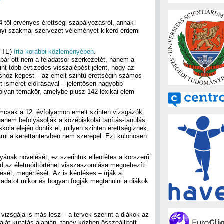
24-től érvényes érettségi szabályozásról, annak
nnyi szakmai szervezet véleményét kikérő érdemi
(TTE)
írta korábbi közleményében
.
, bár ott nem a feladatsor szerkezetét, hanem a
nt több évtizedes visszalépést jelent, hogy az
áshoz képest – az emelt szintű érettségin számos
ét ismeret előírásával – jelentősen nagyobb
 olyan témakör, amelybe plusz 142 lexikai elem
emcsak a 12. évfolyamon emelt szinten vizsgázók
anem befolyásolják a középiskolai tanítás-tanulás
kola elején döntik el, milyen szinten érettségiznek,
ami a kerettantervben nem szerepel. Ezt különösen
nyának növelését, ez szerintük ellentétes a korszerű
nd az életmódtörténet visszaszorulása megnehezíti
sét, megértését. Az is kérdéses – írják a
tadatot mikor és hogyan fogják megtanulni a diákok
vizsgája is más lesz – a tervek szerint a diákok az
saját kutatás alapján, tanév közben összeállított