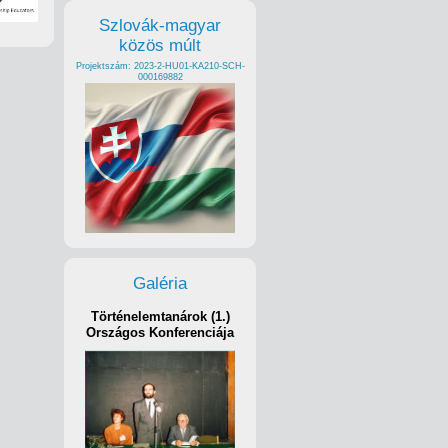
Szlovák-magyar
közös múlt
Projektszám: 2023-2-HU01-KA210-SCH-
000169882
Galéria
Történelemtanárok (1.)
Országos Konferenciája