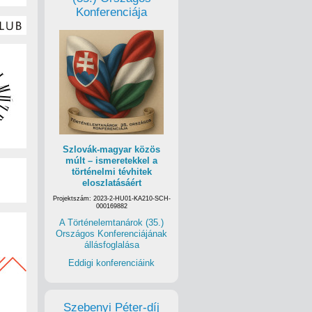
Konferenciája
Szlovák-magyar közös
múlt – ismeretekkel a
történelmi tévhitek
eloszlatásáért
Projektszám: 2023-2-HU01-KA210-SCH-
000169882
A Történelemtanárok (35.)
Országos Konferenciájának
állásfoglalása
Eddigi konferenciáink
Szebenyi Péter-díj