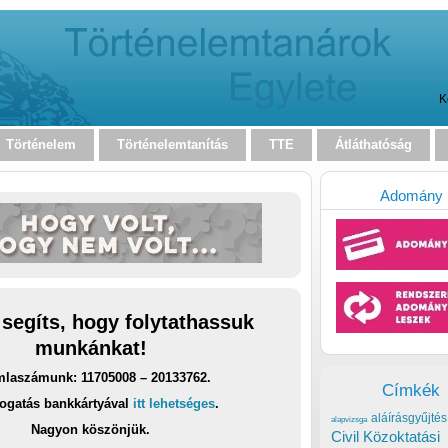
K
Történelem
Történelemtanítás
TTE
Átláthatóság
Adomány
 segíts, hogy folytathassuk
munkánkat!
laszámunk: 11705008 – 20133762.
Címkék
ogatás bankkártyával
itt lehetséges
.
aláírásgyűjtés
alapvizsga
Nagyon köszönjük.
Civil Közoktatási