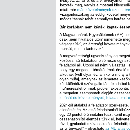
(Nat). Az 1., az 5. és a 9. évfolyamon már
kezdték meg, vagyis a mostani kilencedik
miatt már
más követelmények szerint ére
vizsgaidőszakáig az eddigi követelmények
módosításnak tehát semmilyen hatása nem
Bár korábban nem kérték, kaptak észre
A Magyartanárok Egyesületének (ME) nem k
csak „nem hivatalos úton” ismerhette meg
véglegesítik”, az érettségi követelmények
munkát, mint a tantervek”.
A magyarérettségi ugyanis tényleg megvál
középszintű feladatsor első része egy sz
feladatból áll. Utóbbi ad némi választási 
hogy egy megadott témáról írnak érvelő s
alkotnak (volt olyan év, amikor a műfaj a
olyan műfaj, amelynek az ismerete később
két különböző szövegalkotási feladatból k
mű/műrészletről írnak problémaközpontú,
a megadott szempontok alapján összehas
leírását és követelményeit, feladatsorait é
2024-től átalakul a feladatsor szerkezete
ellenőrzésén. Az első feladatsorból kihúzz
egy 20 pontot érő irodalmi teszt kerül ma
összehasonlító elemzés tűnik el, helyette
rövid, gyakorlati szövegalkotási feladattí
az új tervezet” – olvasható
az ME állásfo