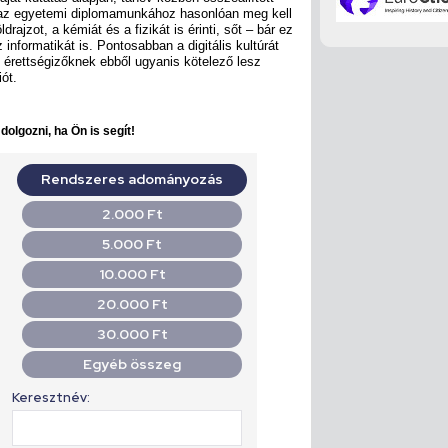
 az egyetemi diplomamunkához hasonlóan meg kell
drajzot, a kémiát és a fizikát is érinti, sőt – bár ez
nformatikát is. Pontosabban a digitális kultúrát
 az érettségizőknek ebből ugyanis kötelező lesz
iót.
olgozni, ha Ön is segít!