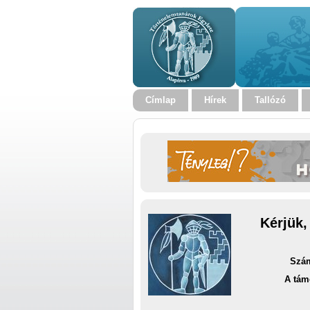
Címlap
Hírek
Tallózó
Kérjük,
Szám
A tám