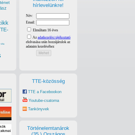
ténet
hírlevelünkre!
ász
cikk
TTE-
vita
s
TTE-közösség
TTE a Facebookon
Youtube-csatorna
Tankönyvek
Történelemtanárok
(35.) Országos