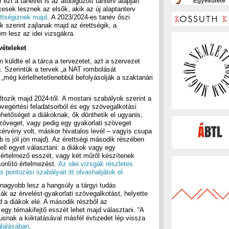
 ezt a tanévet is az átdolgozott tanterv alapján
esek lesznek az elsők, akik az új alaptanterv
ttségiznek majd
. A 2023/2024-es tanév őszi
 szerint zajlanak majd az érettségik, a
 lesz az idei vizsgákra.
vételeket
üldte el a tárca a tervezetet, azt a szervezet
. Szerintük a tervek „a NAT rombolását
 „még kérlelhetetlenebbül befolyásolják a szaktanári
tozik majd 2024-től. A mostani szabályok szerint a
övegértési feladatsorból és egy szövegalkotási
lehetőséget a diákoknak, ők dönthetik el ugyanis,
zöveget, vagy pedig egy gyakorlati szöveget
 kérvény volt, máskor hivatalos levél – vagyis csupa
 is jól jön majd). Az érettségi második részében
ell egyet választani: a diákok vagy egy
 értelmező esszét, vagy két műről készítenek
onlító értelmezést.
Az idei vizsgák részletes
s pontozási szabályait itt olvashatjátok el.
, nagyobb lesz a hangsúly a tárgyi tudás
ák az érvelést-gyakorlati szövegalkotást, helyette
jd a diákok elé. A második részből az
 egy témakifejtő esszét lehet majd választani. “A
pusnak a kiiktatásával másfél évtizedet lép vissza
glalásában
.