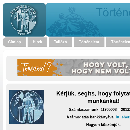
Címlap
Hírek
Tallózó
Történelem
Történele
Kérjük, segíts, hogy folyt
munkánkat!
Számlaszámunk: 11705008 – 2013
A támogatás bankkártyával
itt lehe
Nagyon köszönjük.