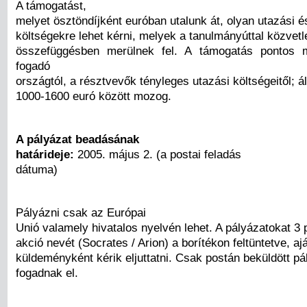
A támogatást,
melyet ösztöndíjként euróban utalunk át, olyan utazási 
költségekre lehet kérni, melyek a tanulmányúttal közvetl
összefüggésben merülnek fel. A támogatás pontos 
fogadó
országtól, a résztvevők tényleges utazási költségeitől; á
1000-1600 euró között mozog.
A pályázat beadásának
határideje:
2005. május 2. (a postai feladás
dátuma)
Pályázni csak az Európai
Unió valamely hivatalos nyelvén lehet. A pályázatokat 3
akció nevét (Socrates / Arion) a borítékon feltüntetve, ajá
küldeményként kérik eljuttatni. Csak postán beküldött pá
fogadnak el.