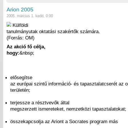
Arion 2005
2005. március 1. kedd, 0:00
Külföldi
tanulmányutak oktatási szakértők számára.
(Forrás: OM)
Az akció fő célja,
hogy:
&nbsp;
elősegítse
az európai szintű információ- és tapasztalatcserét az o
területén;
terjessze a résztvevők által
megszerzett ismereteket, nemzetközi tapasztalatokat;
összekapcsolja az Ariont a Socrates program más