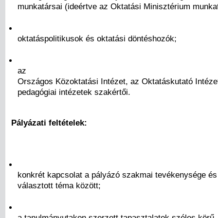
munkatársai (ideértve az Oktatási Minisztérium munkatá
oktatáspolitikusok és oktatási döntéshozók;
az
Országos Közoktatási Intézet, az Oktatáskutató Intézet,
pedagógiai intézetek szakértői.
Pályázati feltételek:
konkrét kapcsolat a pályázó szakmai tevékenysége és
választott téma között;
a tanulmányutakon szerzett tapasztalatok széles körű