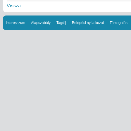
Vissza
Impresszum
Alapszabály
Tagdíj
Belépési nyilatkozat
Támogatás