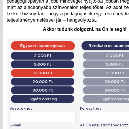
pedagóguspályán a jobb minőséget nyújtókat jobban meg 
mint az alacsonyabb színvonalon teljesítőket. Az adófi
be kell bizonyítani, hogy a pedagógusok egy részének f
teljesítményemeléssel jár – hangsúlyozta.
Akkor tudunk dolgozni, ha Ön is segít!