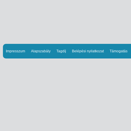
Impresszum
Alapszabály
Tagdíj
Belépési nyilatkozat
Támogatás