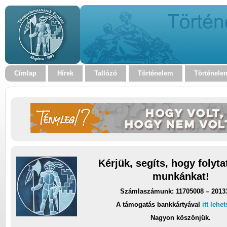
Címlap
Hírek
Tallózó
Történelem
Történele
Kérjük, segíts, hogy folyt
munkánkat!
Számlaszámunk: 11705008 – 2013
A támogatás bankkártyával
itt lehe
Nagyon köszönjük.