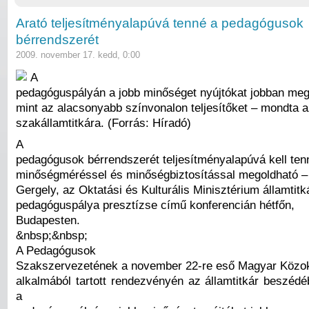
Arató teljesítményalapúvá tenné a pedagógusok
bérrendszerét
2009. november 17. kedd, 0:00
A
pedagóguspályán a jobb minőséget nyújtókat jobban meg 
mint az alacsonyabb színvonalon teljesítőket – mondta a
szakállamtitkára. (Forrás: Híradó)
A
pedagógusok bérrendszerét teljesítményalapúvá kell ten
minőségméréssel és minőségbiztosítással megoldható –
Gergely, az Oktatási és Kulturális Minisztérium államtitk
pedagóguspálya presztízse című konferencián hétfőn,
Budapesten.
&nbsp;&nbsp;
A Pedagógusok
Szakszervezetének a november 22-re eső Magyar Közok
alkalmából tartott rendezvényén az államtitkár beszédéb
a