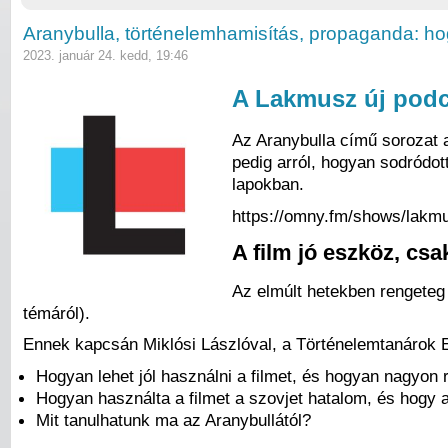
Aranybulla, történelemhamisítás, propaganda: hogy
2023. január 24. kedd, 19:46
A Lakmusz új podca
Az Aranybulla című sorozat a
pedig arról, hogyan sodródo
lapokban.
https://omny.fm/shows/lakm
A film jó eszköz, cs
Az elmúlt hetekben rengeteg
témáról).
Ennek kapcsán Miklósi Lászlóval, a Történelemtanárok Eg
Hogyan lehet jól használni a filmet, és hogyan nagyon
Hogyan használta a filmet a szovjet hatalom, és hogy 
Mit tanulhatunk ma az Aranybullától?