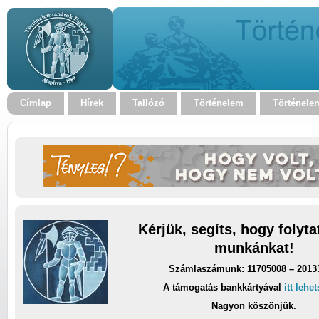
Címlap
Hírek
Tallózó
Történelem
Történele
Kérjük, segíts, hogy folyt
munkánkat!
Számlaszámunk: 11705008 – 2013
A támogatás bankkártyával
itt lehe
Nagyon köszönjük.