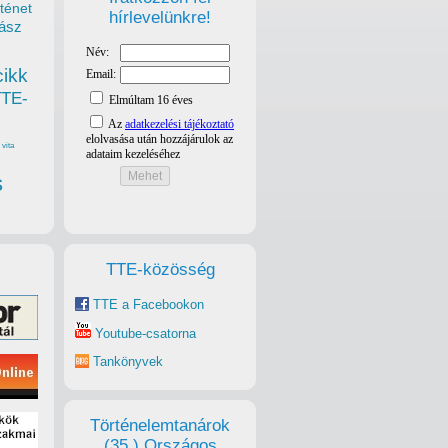
ténet
hírlevelünkre!
ász
cikk
TTE-
vita
s
TTE-közösség
TTE a Facebookon
Youtube-csatorna
Tankönyvek
Történelemtanárok
(35.) Országos