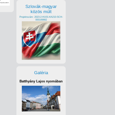
Szlovák-magyar
közös múlt
Projektszám: 2023-2-HU01-KA210-SCH-
000169882
Galéria
Batthyány Lajos nyomában