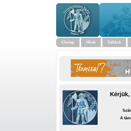
Címlap
Hírek
Tallózó
Kérjük,
Szám
A tám