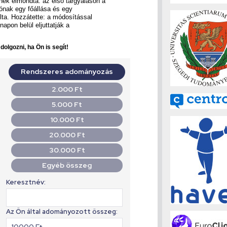
ek elmondta: az első tárgyaláson a
tónak egy főállása és egy
ta. Hozzátette: a módosítással
napon belül eljuttatják a
olgozni, ha Ön is segít!