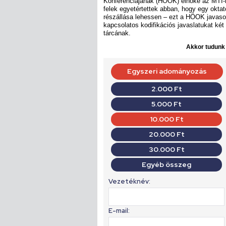
Konferenciájának (HÖOK) elnöke az MTI-n
felek egyetértettek abban, hogy egy okta
részállása lehessen – ezt a HÖOK javasol
kapcsolatos kodifikációs javaslatukat két 
tárcának.
Akkor tudunk d