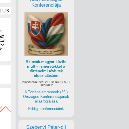
Konferenciája
Szlovák-magyar közös
múlt – ismeretekkel a
történelmi tévhitek
eloszlatásáért
Projektszám: 2023-2-HU01-KA210-SCH-
000169882
A Történelemtanárok (35.)
Országos Konferenciájának
állásfoglalása
Eddigi konferenciáink
Szebenyi Péter-díj