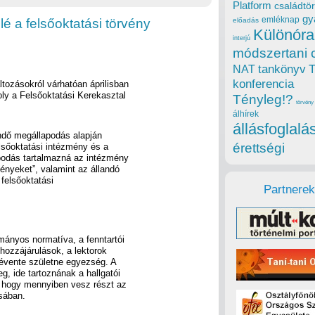
Platform
családtör
gy
emléknap
lé a felsőoktatási törvény
előadás
Különóra
interjú
módszertani 
tankönyv
NAT
konferencia
áltozásokról várhatóan áprilisban
ly a Felsőoktatási Kerekasztal
Tényleg!?
törvény
álhírek
állásfoglalá
ndő megállapodás alapján
érettségi
elsőoktatási intézmény és a
apodás tartalmazná az intézmény
ényeket”, valamint az állandó
 felsőoktatási
Partnerek
mányos normatíva, a fenntartói
hozzájárulások, a lektorok
évente születne egyezség. A
, ide tartoznának a hallgatói
, hogy mennyiben vesz részt az
ásában.