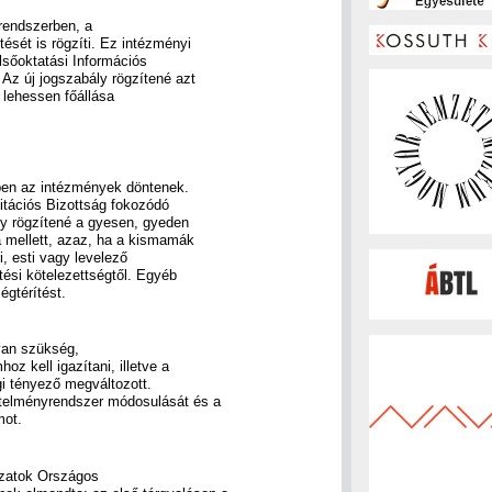
rendszerben, a
tését is rögzíti. Ez intézményi
lsőoktatási Információs
 Az új jogszabály rögzítené azt
 lehessen főállása
szben az intézmények döntenek.
itációs Bizottság fokozódó
ly rögzítené a gyesen, gyeden
a mellett, azaz, ha a kismamák
i, esti vagy levelező
tési kötelezettségtől. Egyéb
égtérítést.
van szükség,
z kell igazítani, illetve a
gi tényező megváltozott.
vetelményrendszer módosulását és a
mot.
yzatok Országos