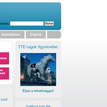
eresés:
Adatvédelem
English
TTE-tagok figyelmébe:
Éljen a lehetőséggel!
civil
Iratkozzon fel