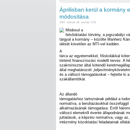
Áprilisban kerül a kormány e
módosítása
2007. február 28. szerda, 0:00
Módosul a
felsőoktatási törvény, a jogszabályi v
tárgyal a kormány – közölte Manherz Káro
ülését követően az MTI-vel kedden.
A
tárca az egyetemekkel, főiskolákkal köte
történő finanszírozási modellt tervez. A f
szakminiszter által kötendő keretmegáll
által meghatározott „teljesítménykövetelm
és a változó támogatásokat – fejtette ki a
szakállamtitkár.
Az állandó
támogatáshoz tartoznának például a tudo
normatíva, a beruházásokkal összefüggő 
alkalmazásának támogatása. Erről három
változó elemekről évente állapodnának meg
juttatások, a képzési normatíva, vagy az
intézmény közoktatási feladatainak ellát