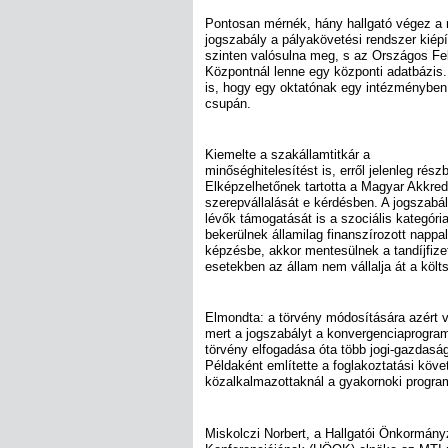
Pontosan mérnék, hány hallgató végez a 
jogszabály a pályakövetési rendszer kiépí
szinten valósulna meg, s az Országos Fe
Központnál lenne egy központi adatbázis.
is, hogy egy oktatónak egy intézményben
csupán.
Kiemelte a szakállamtitkár a
minőséghitelesítést is, erről jelenleg ré
Elképzelhetőnek tartotta a Magyar Akkred
szerepvállalását e kérdésben. A jogszabá
lévők támogatását is a szociális kategóri
bekerülnek államilag finanszírozott nappal
képzésbe, akkor mentesülnek a tandíjfize
esetekben az állam nem vállalja át a költs
Elmondta: a törvény módosítására azért 
mert a jogszabályt a konvergenciaprogramho
törvény elfogadása óta több jogi-gazdasá
Példaként említette a foglakoztatási kö
közalkalmazottaknál a gyakornoki progra
Miskolczi Norbert, a Hallgatói Önkormán