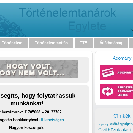
K
Történelem
Történelemtanítás
TTE
Átláthatóság
Adomány
 segíts, hogy folytathassuk
munkánkat!
laszámunk: 11705008 – 20133762.
Címkék
ogatás bankkártyával
itt lehetséges
.
aláírásgyűjtés
alapvizsga
Nagyon köszönjük.
Civil Közoktatási