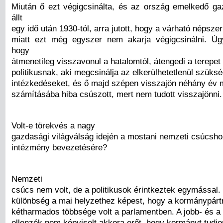
Miután ő ezt végigcsinálta, és az ország emelkedő ga
állt
egy idő után 1930-tól, arra jutott, hogy a várható népsz
miatt ezt még egyszer nem akarja végigcsinálni. Úg
hogy
átmenetileg visszavonul a hatalomtól, átengedi a terepet
politikusnak, aki megcsinálja az elkerülhetetlenül szüksé
intézkedéseket, és ő majd szépen visszajön néhány év 
számításába hiba csúszott, mert nem tudott visszajönni.
Volt-e törekvés a nagy
gazdasági világválság idején a mostani nemzeti csúcsh
intézmény bevezetésére?
Nemzeti
csúcs nem volt, de a politikusok érintkeztek egymással
különbség a mai helyzethez képest, hogy a kormánypárt
kétharmados többsége volt a parlamentben. A jobb- és a 
ellenzék nem képviselt akkora erőt, hogy kormányt tudjo