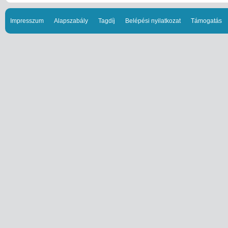
Impresszum
Alapszabály
Tagdíj
Belépési nyilatkozat
Támogatás