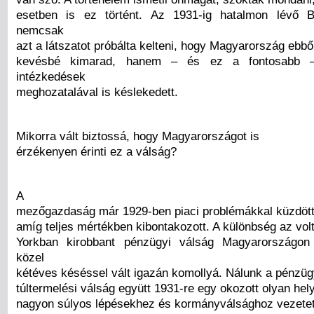
esetben is ez történt. Az 1931-ig hatalmon lévő B
nemcsak
azt a látszatot próbálta kelteni, hogy Magyarország ebbő
kevésbé kimarad, hanem – és ez a fontosabb 
intézkedések
meghozatalával is késlekedett.
Mikorra vált biztossá, hogy Magyarországot is
érzékenyen érinti ez a válság?
A
mezőgazdaság már 1929-ben piaci problémákkal küzdött, 
amíg teljes mértékben kibontakozott. A különbség az vol
Yorkban kirobbant pénzügyi válság Magyarországon
közel
kétéves késéssel vált igazán komollyá. Nálunk a pénzüg
túltermelési válság együtt 1931-re egy okozott olyan hel
nagyon súlyos lépésekhez és kormányválsághoz vezetet