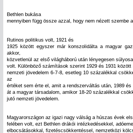
Bethlen bukása
mennyiben függ össze azzal, hogy nem nézett szembe a
Rutinos politikus volt, 1921 és
1925 között egyszer már konszolidálta a magyar gaz
akkor,
közvetlenül az első világháború után lényegesen súlyos
volt. Különböző számítások szerint 1929 és 1931 között 
nemzeti jövedelem 6-7-8, esetleg 10 százalékkal csökk
az
értéket sem érte el, amit a rendszerváltás után, 1989 és 
át a magyar társadalom, amikor 18-20 százalékkal csökk
jutó nemzeti jövedelem.
Magyarországon az igazi nagy válság a húszas évek els
felében volt, ezt Bethlen drákói intézkedésekkel, adóeme
elbocsátásokkal, fizetéscsökkentéssel, nemzetközi kölc