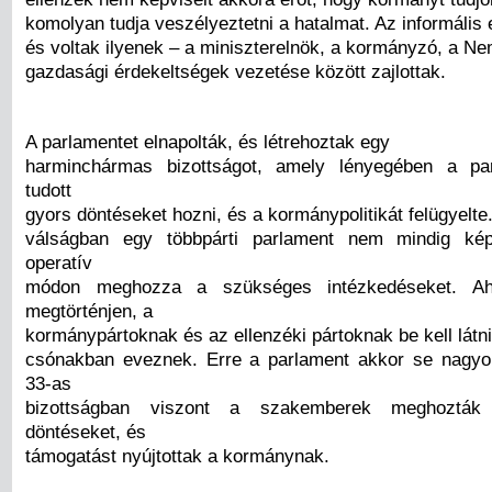
komolyan tudja veszélyeztetni a hatalmat. Az informális
és voltak ilyenek – a miniszterelnök, a kormányzó, a Ne
gazdasági érdekeltségek vezetése között zajlottak.
A parlamentet elnapolták, és létrehoztak egy
harminchármas bizottságot, amely lényegében a par
tudott
gyors döntéseket hozni, és a kormánypolitikát felügyelt
válságban egy többpárti parlament nem mindig ké
operatív
módon meghozza a szükséges intézkedéseket. A
megtörténjen, a
kormánypártoknak és az ellenzéki pártoknak be kell látn
csónakban eveznek. Erre a parlament akkor se nagyo
33-as
bizottságban viszont a szakemberek meghoztá
döntéseket, és
támogatást nyújtottak a kormánynak.