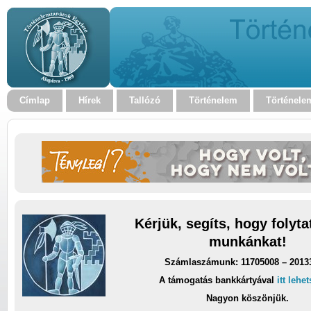
Címlap
Hírek
Tallózó
Történelem
Történele
Kérjük, segíts, hogy folyt
munkánkat!
Számlaszámunk: 11705008 – 2013
A támogatás bankkártyával
itt lehe
Nagyon köszönjük.