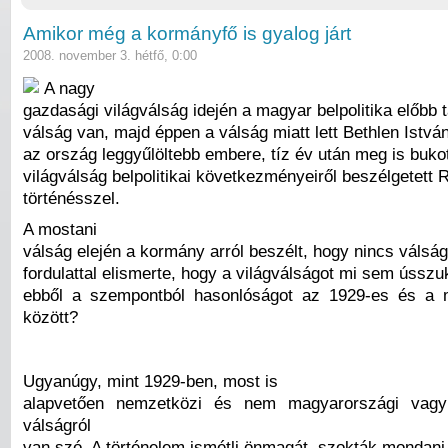
Amikor még a kormányfő is gyalog járt
2008. november 3. hétfő, 0:00
A nagy
gazdasági világválság idején a magyar belpolitika előbb 
válság van, majd éppen a válság miatt lett Bethlen Istvá
az ország leggyűlöltebb embere, tíz év után meg is bukot
világválság belpolitikai következményeiről beszélgetett
történésszel.
A mostani
válság elején a kormány arról beszélt, hogy nincs válsá
fordulattal elismerte, hogy a világválságot mi sem ússzu
ebből a szempontból hasonlóságot az 1929-es és a m
között?
Ugyanúgy, mint 1929-ben, most is
alapvetően nemzetközi és nem magyarországi vagy
válságról
van szó. A történelem ismétli önmagát, szokták mondani