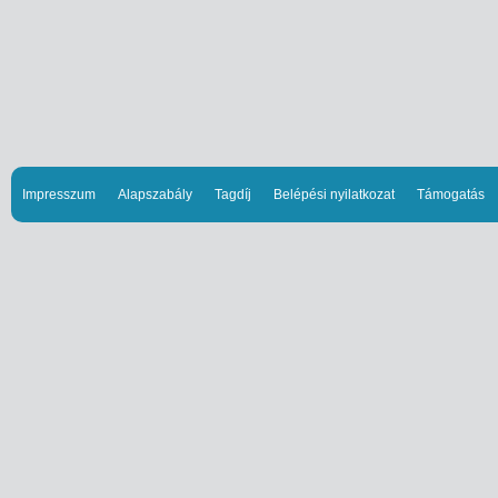
Impresszum
Alapszabály
Tagdíj
Belépési nyilatkozat
Támogatás