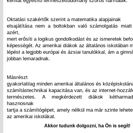
kémiát egyesítő természettudomány szoros harmadik.
Oktatási szakértők szerint a matematika alapjainak
elsajátítása nem a boltokban való számolgatás miat
azért,
mert erősíti a logikus gondolkodást és az ismeretek be
képességét. Az amerikai diákok az általános iskolában m
lépést a legjobb európai és ázsiai tanulókkal, ám a gim
jobban lemaradnak.
Másrészt
gyakorlatilag minden amerikai általános és középiskolá
számítástechnikai kapacitása van, és az internet-hozzáfé
természetes. A megkérdezett diákok kétharmada
hasznosnak
tartja a számítógépet, amely nélkül ma már szinte lehete
az amerikai iskolákat.
Akkor tudunk dolgozni, ha Ön is segít!