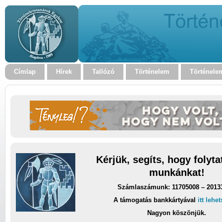
Címlap
Hírek
Tallózó
Történelem
Történele
Kérjük, segíts, hogy folyt
munkánkat!
Számlaszámunk: 11705008 – 2013
A támogatás bankkártyával
itt lehe
Nagyon köszönjük.