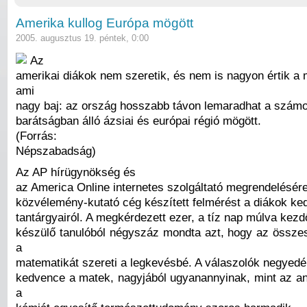
Amerika kullog Európa mögött
2005. augusztus 19. péntek, 0:00
Az
amerikai diákok nem szeretik, és nem is nagyon értik a 
ami
nagy baj: az ország hosszabb távon lemaradhat a szám
barátságban álló ázsiai és európai régió mögött.
(Forrás:
Népszabadság)
Az AP hírügynökség és
az America Online internetes szolgáltató megrendelésére
közvélemény-kutató cég készített felmérést a diákok ke
tantárgyairól. A megkérdezett ezer, a tíz nap múlva kezd
készülő tanulóból négyszáz mondta azt, hogy az összes
a
matematikát szereti a legkevésbé. A válaszolók negyedé
kedvence a matek, nagyjából ugyanannyinak, mint az ang
a