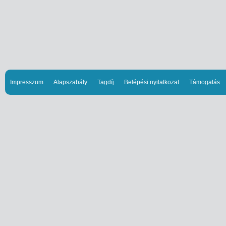
Impresszum
Alapszabály
Tagdíj
Belépési nyilatkozat
Támogatás