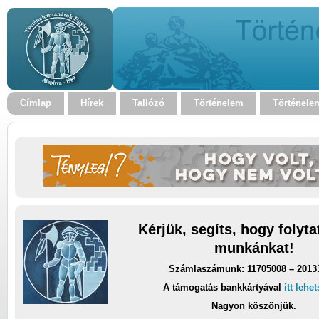
Címlap
Hírek
Tallózó
Történelem
Történele
Kérjük, segíts, hogy folyt
munkánkat!
Számlaszámunk: 11705008 – 2013
A támogatás bankkártyával
itt lehe
Nagyon köszönjük.