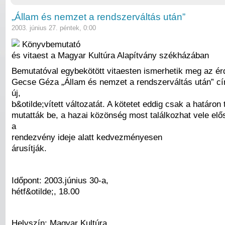
„Állam és nemzet a rendszerváltás után”
2003. június 27. péntek, 0:00
Könyvbemutató
és vitaest a Magyar Kultúra Alapítvány székházában
Bemutatóval egybekötött vitaesten ismerhetik meg az é
Gecse Géza „Állam és nemzet a rendszerváltás után” c
új,
b&otilde;vített változatát. A kötetet eddig csak a határon 
mutatták be, a hazai közönség most találkozhat vele elő
a
rendezvény ideje alatt kedvezményesen
árusítják.
Időpont: 2003.június 30-a,
hétf&otilde;, 18.00
Helyszín: Magyar Kultúra