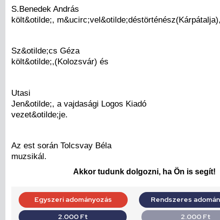
S.Benedek András
költ&otilde;, m&ucirc;vel&otilde;déstörténész(Kárpátalja)
Sz&otilde;cs Géza
költ&otilde;,(Kolozsvár) és
Utasi
Jen&otilde;, a vajdasági Logos Kiadó
vezet&otilde;je.
Az est során Tolcsvay Béla
muzsikál.
Akkor tudunk dolgozni, ha Ön is segít!