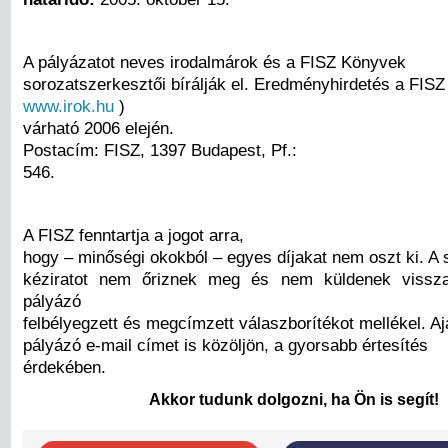
A pályázatot neves irodalmárok és a FISZ Könyvek
sorozatszerkesztői bírálják el. Eredményhirdetés a FISZ
www.irok.hu
)
várható 2006 elején.
Postacím: FISZ, 1397 Budapest, Pf.:
546.
A FISZ fenntartja a jogot arra,
hogy – minőségi okokból – egyes díjakat nem oszt ki. A
kéziratot nem őriznek meg és nem küldenek vissz
pályázó
felbélyegzett és megcímzett válaszborítékot mellékel. Aj
pályázó e-mail címet is közöljön, a gyorsabb értesítés
érdekében.
Akkor tudunk dolgozni, ha Ön is segít!