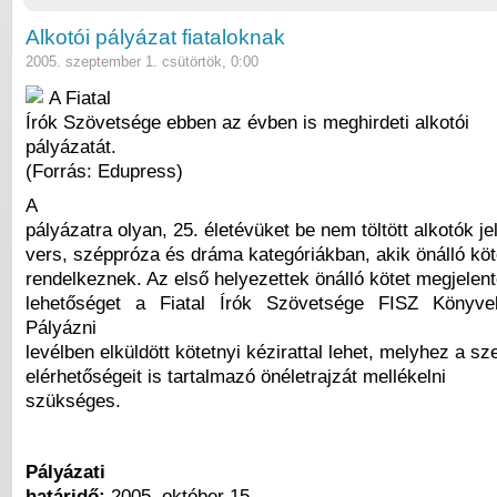
Alkotói pályázat fiataloknak
2005. szeptember 1. csütörtök, 0:00
A Fiatal
Írók Szövetsége ebben az évben is meghirdeti alkotói
pályázatát.
(Forrás: Edupress)
A
pályázatra olyan, 25. életévüket be nem töltött alkotók j
vers, széppróza és dráma kategóriákban, akik önálló kö
rendelkeznek. Az első helyezettek önálló kötet megjelen
lehetőséget a Fiatal Írók Szövetsége FISZ Könyve
Pályázni
levélben elküldött kötetnyi kézirattal lehet, melyhez a sz
elérhetőségeit is tartalmazó önéletrajzát mellékelni
szükséges.
Pályázati
határidő:
2005. október 15.