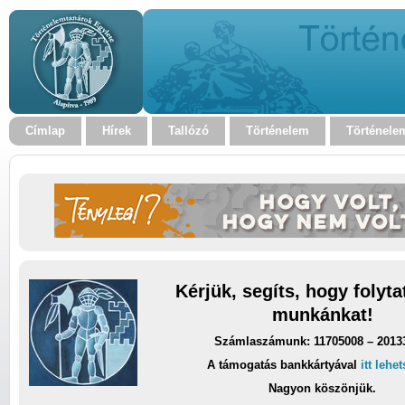
Címlap
Hírek
Tallózó
Történelem
Történele
Kérjük, segíts, hogy folyt
munkánkat!
Számlaszámunk: 11705008 – 2013
A támogatás bankkártyával
itt lehe
Nagyon köszönjük.