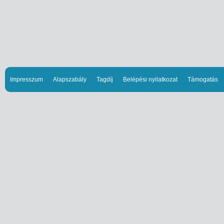
Impresszum
Alapszabály
Tagdíj
Belépési nyilatkozat
Támogatás