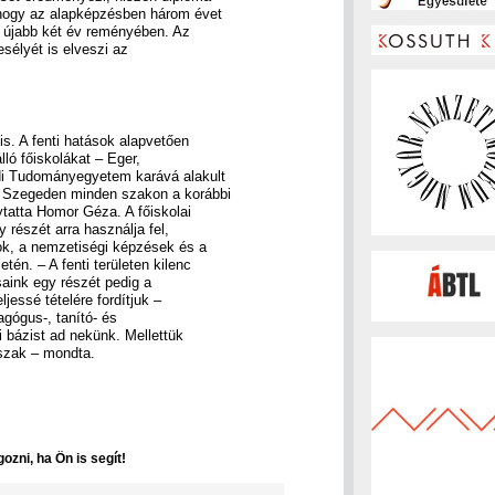
 hogy az alapképzésben három évet
i újabb két év reményében. Az
esélyét is elveszi az
s. A fenti hatások alapvetően
ló főiskolákat – Eger,
i Tudományegyetem karává alakult
 Szegeden minden szakon a korábbi
ytatta Homor Géza. A főiskolai
y részét arra használja fel,
ok, a nemzetiségi képzések és a
én. – A fenti területen kilenc
saink egy részét pedig a
essé tételére fordítjuk –
gógus-, tanító- és
 bázist ad nekünk. Mellettük
 szak – mondta.
ozni, ha Ön is segít!