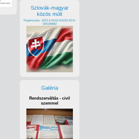
Szlovák-magyar
közös múlt
Projektszám: 2023-2-HU01-KA210-SCH-
000169882
Galéria
Rendszerváltás - civil
szemmel