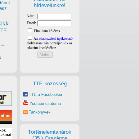
ténet
hírlevelünkre!
ász
cikk
TTE-
vita
s
TTE-közösség
TTE a Facebookon
Youtube-csatorna
Tankönyvek
Történelemtanárok
(35.) Országos