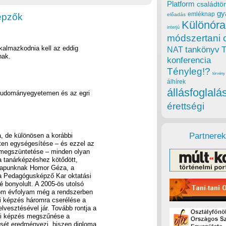
Platform
családtör
gy
emléknap
épzők
előadás
Különóra
interjú
módszertani 
lkalmazkodnia kell az eddig
tankönyv
NAT
nak.
konferencia
Tényleg!?
törvény
álhírek
állásfoglalá
Tudományegyetemen és az egri
érettségi
Partnerek
a, de különösen a korábbi
ten egységesítése – és ezzel az
megszüntetése – minden olyan
a tanárképzéshez kötődött,
a lapunknak Homor Géza, a
 Pedagógusképző Kar oktatási
é bonyolult. A 2005-ös utolsó
árom évfolyam még a rendszerben
ai képzés háromra cserélése a
vesztésével jár. Tovább rontja a
ári képzés megszűnése a
sét eredményezi, hiszen diploma