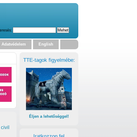
eresés:
Adatvédelem
English
TTE-tagok figyelmébe:
Éljen a lehetőséggel!
civil
Iratkozzon fel