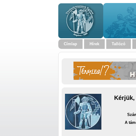
Címlap
Hírek
Tallózó
Kérjük,
Szám
A tám