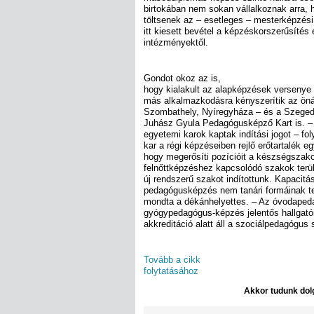
birtokában nem sokan vállalkoznak arra,
töltsenek az – esetleges – mesterképzés
itt kiesett bevétel a képzéskorszerűsítés 
intézményektől.
Gondot okoz az is,
hogy kialakult az alapképzések versenye i
más alkalmazkodásra kényszerítik az önál
Szombathely, Nyíregyháza – és a Szeged
Juhász Gyula Pedagógusképző Kart is. –
egyetemi karok kaptak indítási jogot – fol
kar a régi képzéseiben rejlő erőtartalék eg
hogy megerősíti pozícióit a készségszak
felnőttképzéshez kapcsolódó szakok terület
új rendszerű szakot indítottunk. Kapacitá
pedagógusképzés nem tanári formáinak telj
mondta a dékánhelyettes. – Az óvodapeda
gyógypedagógus-képzés jelentős hallgatói
akkreditáció alatt áll a szociálpedagógus
Tovább a cikk
folytatásához
Akkor tudunk dolg