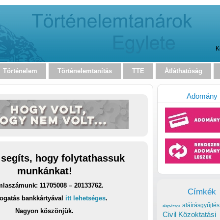
K
Történelem
Történelemtanítás
TTE
Átláthatóság
Adomány
 segíts, hogy folytathassuk
munkánkat!
laszámunk: 11705008 – 20133762.
Címkék
ogatás bankkártyával
itt lehetséges
.
aláírásgyűjtés
alapvizsga
Nagyon köszönjük.
Civil Közoktatási