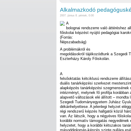
Alkalmazkodó pedagógusk
2007. június 8. péntek, 0:00
A
bolognai rendszerre való áttéréshez a
főiskolai képzést nyújtó pedagógiai karok
(Forrás:
Népszabadság)
A problémákról és
megoldásokról tájékozódtunk a Szegedi 
Eszterházy Károly Főiskolán.
A
felsőoktatás kétciklusú rendszerre állítás
duális tanárképzési szerkezet mesterszin
alapképzés tanárképzési szegmensének 
intézményt, melynek fő profilja korábban 
alapvető változások elé állított – mondt
Szegedi Tudományegyetem Juhász Gyula
dékánhelyettese. A jelenlegi helyzet elégg
régi rendszerű képzés hallgatói közül h
van. Az látszik, hogy a négyéves főiskol
korábbi normatív támogatás negyedének el
helyzetet, hogy a korábbi kétszakos tan
másoddiplomás-képzés szinte nullára esé