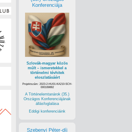
Konferenciája
Szlovák-magyar közös
múlt – ismeretekkel a
történelmi tévhitek
eloszlatásáért
Projektszám: 2023-2-HU01-KA210-SCH-
000169882
A Történelemtanárok (35.)
Országos Konferenciájának
állásfoglalása
Eddigi konferenciáink
Szebenyi Péter-díj