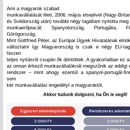
Ami a magyarok szabad
munkavállalását illeti, 2006. május elsejével (Nagy-Brita
és Svédország után) további négy tagállam nyitotta meg 
munkaerőpiacát: Spanyolország, Portugália, 
Görögország.
Mint Gottfried Péter, az Európai Ügyek Hivatalának elnö
változtatni így Magyarország is csak e négy EU-tag
hiszen
teljes nyitásról csupán ők döntöttek. A gyakorlatban ez a
az onnan érkező munkavállalóknál megszűnik az eddigi 
rendszer – mint ahogy ezentúl a spanyol-portugál-fi
sem
kér munkavállalási engedélyt a magyaroktól.
Akkor tudunk dolgozni, ha Ön is segít!