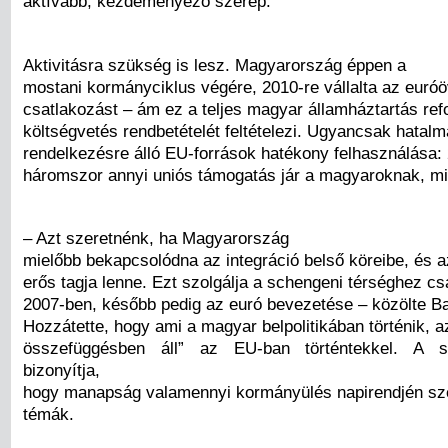
aktívabb, kezdeményező szerep.
Aktivitásra szükség is lesz. Magyarország éppen a
mostani kormányciklus végére, 2010-re vállalta az euró
csatlakozást – ám ez a teljes magyar államháztartás ref
költségvetés rendbetételét feltételezi. Ugyancsak hatalm
rendelkezésre álló EU-források hatékony felhasználása: 
háromszor annyi uniós támogatás jár a magyaroknak, mi
– Azt szeretnénk, ha Magyarország
mielőbb bekapcsolódna az integráció belső köreibe, és 
erős tagja lenne. Ezt szolgálja a schengeni térséghez c
2007-ben, később pedig az euró bevezetése – közölte Ba
Hozzátette, hogy ami a magyar belpolitikában történik, a
összefüggésben áll” az EU-ban történtekkel. A s
bizonyítja,
hogy manapság valamennyi kormányülés napirendjén sz
témák.