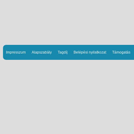
Impresszum
Alapszabály
Tagdíj
Belépési nyilatkozat
Támogatás