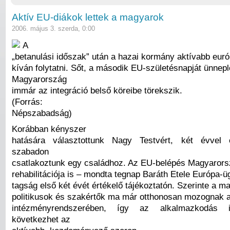
Aktív EU-diákok lettek a magyarok
2006. május 3. szerda, 0:00
A
„betanulási időszak” után a hazai kormány aktívabb európ
kíván folytatni. Sőt, a második EU-születésnapját ünnepl
Magyarország
immár az integráció belső köreibe törekszik.
(Forrás:
Népszabadság)
Korábban kényszer
hatására választottunk Nagy Testvért, két évvel e
szabadon
csatlakoztunk egy családhoz. Az EU-belépés Magyarorsz
rehabilitációja is – mondta tegnap Baráth Etele Európa-ü
tagság első két évét értékelő tájékoztatón. Szerinte a m
politikusok és szakértők ma már otthonosan mozognak a
intézményrendszerében, így az alkalmazkodás 
következhet az