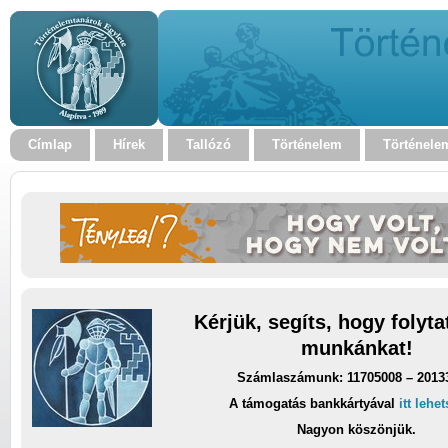
Címlap
Hírek
Tallózó
Történelem
Történele
Kérjük, segíts, hogy folyt
munkánkat!
Számlaszámunk: 11705008 – 2013
A támogatás bankkártyával
itt lehe
Nagyon köszönjük.