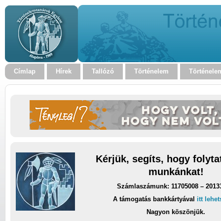
Címlap
Hírek
Tallózó
Történelem
Történele
Kérjük, segíts, hogy folyt
munkánkat!
Számlaszámunk: 11705008 – 2013
A támogatás bankkártyával
itt lehe
Nagyon köszönjük.