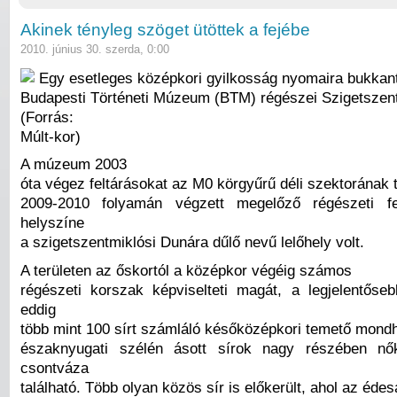
Akinek tényleg szöget ütöttek a fejébe
2010. június 30. szerda, 0:00
Egy esetleges középkori gyilkosság nyomaira bukkan
Budapesti Történeti Múzeum (BTM) régészei Szigetszen
(Forrás:
Múlt-kor)
A múzeum 2003
óta végez feltárásokat az M0 körgyűrű déli szektorának t
2009-2010 folyamán végzett megelőző régészeti fe
helyszíne
a szigetszentmiklósi Dunára dűlő nevű lelőhely volt.
A területen az őskortól a középkor végéig számos
régészeti korszak képviselteti magát, a legjelentős
eddig
több mint 100 sírt számláló későközépkori temető mondh
északnyugati szélén ásott sírok nagy részében n
csontváza
található. Több olyan közös sír is előkerült, ahol az éde