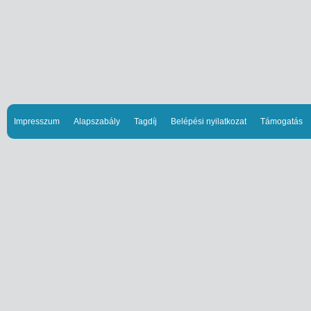
Impresszum
Alapszabály
Tagdíj
Belépési nyilatkozat
Támogatás