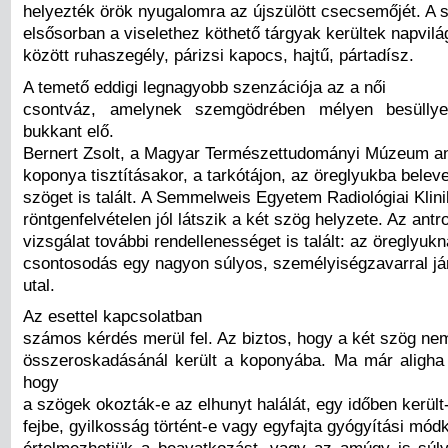
helyezték örök nyugalomra az újszülött csecsemőjét. A 
elsősorban a viselethez köthető tárgyak kerültek napvilá
között ruhaszegély, párizsi kapocs, hajtű, pártadísz.
A temető eddigi legnagyobb szenzációja az a női
csontváz, amelynek szemgödrében mélyen besülly
bukkant elő.
Bernert Zsolt, a Magyar Természettudományi Múzeum an
koponya tisztításakor, a tarkótájon, az öreglyukba bele
szöget is talált. A Semmelweis Egyetem Radiológiai Klini
röntgenfelvételen jól látszik a két szög helyzete. Az antr
vizsgálat további rendellenességet is talált: az öreglyukn
csontosodás egy nagyon súlyos, személyiségzavarral já
utal.
Az esettel kapcsolatban
számos kérdés merül fel. Az biztos, hogy a két szög ne
összeroskadásánál került a koponyába. Ma már aligha 
hogy
a szögek okozták-e az elhunyt halálát, egy időben került
fejbe, gyilkosság történt-e vagy egyfajta gyógyítási mód