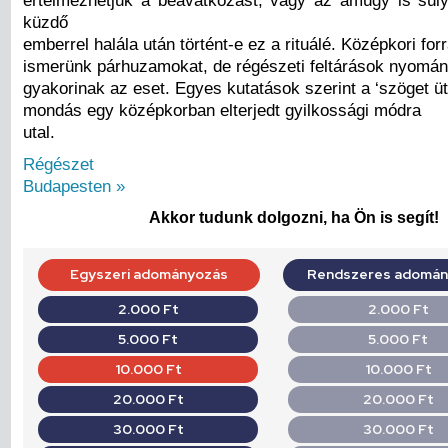
értelmezhetjük a beavatkozást, vagy az amúgy is súl
küzdő
emberrel halála után történt-e ez a rituálé. Középkori for
ismerünk párhuzamokat, de régészeti feltárások nyom
gyakorinak az eset. Egyes kutatások szerint a ‘szöget ütö
mondás egy középkorban elterjedt gyilkossági módra
utal.
Régészet
Budapesten »
Akkor tudunk dolgozni, ha Ön is segít!