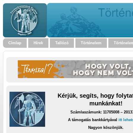
Címlap
Hírek
Tallózó
Történelem
Történele
Kérjük, segíts, hogy folyt
munkánkat!
Számlaszámunk: 11705008 – 2013
A támogatás bankkártyával
itt lehe
Nagyon köszönjük.