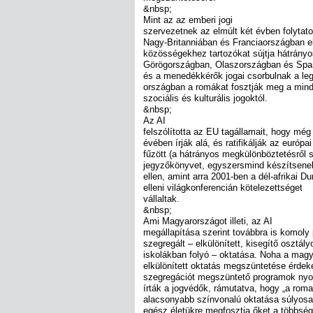
&nbsp;
Mint az az emberi jogi
szervezetnek az elmúlt két évben folytatot
Nagy-Britanniában és Franciaországban 
közösségekhez tartozókat sújtja hátrány
Görögországban, Olaszországban és Span
és a menedékkérők jogai csorbulnak a l
országban a romákat fosztják meg a mind
szociális és kulturális jogoktól.
&nbsp;
Az AI
felszólította az EU tagállamait, hogy még
évében írják alá, és ratifikálják az euró
fűzött (a hátrányos megkülönböztetésről s
jegyzőkönyvet, egyszersmind készítsenek
ellen, amint arra 2001-ben a dél-afrikai 
elleni világkonferencián kötelezettséget
vállaltak.
&nbsp;
Ami Magyarországot illeti, az AI
megállapítása szerint továbbra is komol
szegregált – elkülönített, kisegítő osztály
iskolákban folyó – oktatása. Noha a mag
elkülönített oktatás megszüntetése érdek
szegregációt megszüntető programok nyo
írták a jogvédők, rámutatva, hogy „a roma
alacsonyabb színvonalú oktatása súlyosan
egész életükre megfosztja őket a többsé