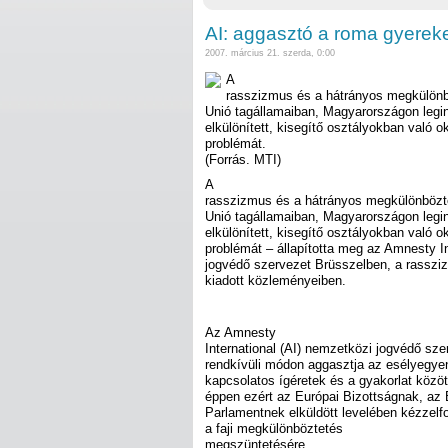
AI: aggasztó a roma gyere
2007. március 21. szerda, 0:00
A
rasszizmus és a hátrányos megkülönb
Unió tagállamaiban, Magyarországon leg
elkülönített, kisegítő osztályokban való o
problémát.
(Forrás. MTI)
A
rasszizmus és a hátrányos megkülönbözt
Unió tagállamaiban, Magyarországon leg
elkülönített, kisegítő osztályokban való o
problémát – állapította meg az Amnesty In
jogvédő szervezet Brüsszelben, a rassziz
kiadott közleményeiben.
Az Amnesty
International (AI) nemzetközi jogvédő sze
rendkívüli módon aggasztja az esélyegy
kapcsolatos ígéretek és a gyakorlat közö
éppen ezért az Európai Bizottságnak, az
Parlamentnek elküldött levelében kézzelf
a faji megkülönböztetés
megszüntetésére.