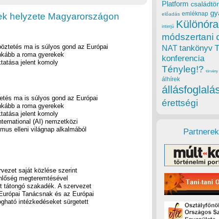
Platform
családtör
gy
emléknap
kek helyzete Magyarországon
előadás
Különóra
interjú
módszertani 
öztetés ma is súlyos gond az Európai
tankönyv
NAT
inkább a roma gyerekek
konferencia
ktatása jelent komoly
Tényleg!?
törvény
álhírek
állásfoglalá
etés ma is súlyos gond az Európai
érettségi
inkább a roma gyerekek
ktatása jelent komoly
ternational (AI) nemzetközi
mus elleni világnap alkalmából
Partnerek
rvezet saját közlése szerint
enlőség megteremtésével
tt tátongó szakadék. A szervezet
 Európai Tanácsnak és az Európai
ogható intézkedéseket sürgetett