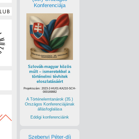
Konferenciája
Szlovák-magyar közös
múlt – ismeretekkel a
történelmi tévhitek
eloszlatásáért
Projektszám: 2023-2-HU01-KA210-SCH-
000169882
A Történelemtanárok (35.)
Országos Konferenciájának
állásfoglalása
Eddigi konferenciáink
Szebenyi Péter-díj