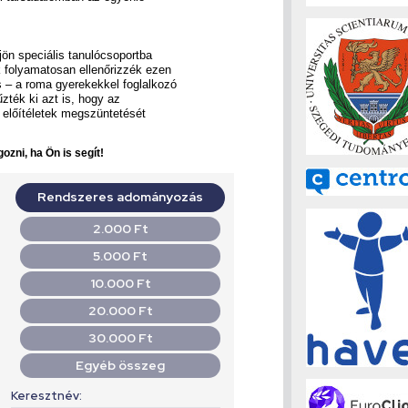
jön speciális tanulócsoportba
 folyamatosan ellenőrizzék ezen
 – a roma gyerekekkel foglalkozó
zték ki azt is, hogy az
z előítéletek megszüntetését
ozni, ha Ön is segít!