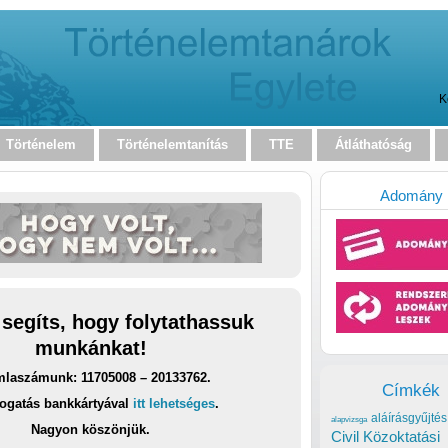
K
Történelem
Történelemtanítás
TTE
Átláthatóság
Adomány
 segíts, hogy folytathassuk
munkánkat!
laszámunk: 11705008 – 20133762.
Címkék
ogatás bankkártyával
itt lehetséges
.
aláírásgyűjtés
alapvizsga
Nagyon köszönjük.
Civil Közoktatási