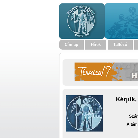
Címlap
Hírek
Tallózó
Kérjük,
Szám
A tám