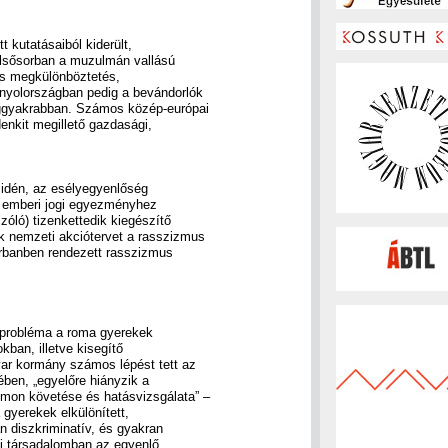
t kutatásaiból kiderült,
elsősorban a muzulmán vallású
os megkülönböztetés,
yolországban pedig a bevándorlók
eggyakrabban. Számos közép-európai
enkit megillető gazdasági,
 idén, az esélyegyenlőség
pai emberi jogi egyezményhez
zóló) tizenkettedik kiegészítő
 nemzeti akciótervet a rasszizmus
Durbanben rendezett rasszizmus
y probléma a roma gyerekek
okban, illetve kisegítő
yar kormány számos lépést tett az
ében, „egyelőre hiányzik a
mon követése és hatásvizsgálata” –
 gyerekek elkülönített,
 diszkriminatív, és gyakran
gi társadalomban az egyenlő