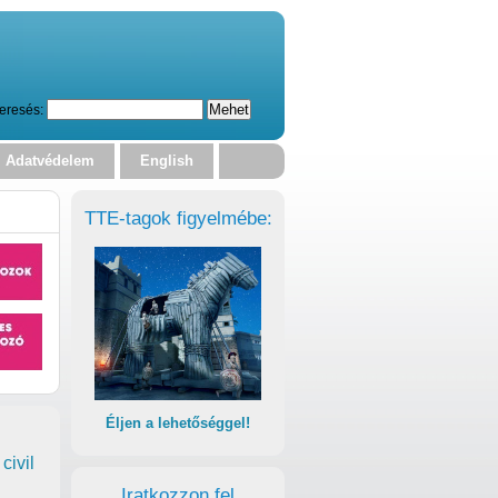
eresés:
Adatvédelem
English
TTE-tagok figyelmébe:
Éljen a lehetőséggel!
civil
Iratkozzon fel