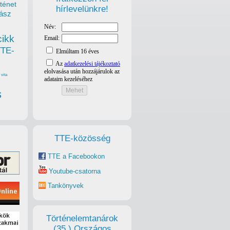
ténet
hírlevelünkre!
ász
cikk
TTE-
vita
s
TTE-közösség
TTE a Facebookon
Youtube-csatorna
Tankönyvek
Történelemtanárok
(35.) Országos