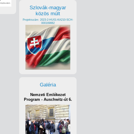
Szlovák-magyar
közös múlt
Projektszám: 2023-2-HU01-KA210-SCH-
000169882
Galéria
Nemzeti Emlékezet
Program - Auschwitz-út 6.