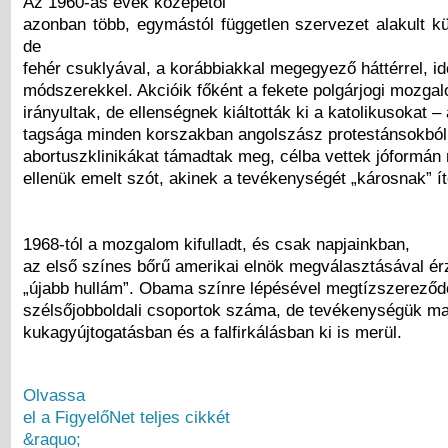
Az 1960-as évek közepétől
azonban több, egymástól független szervezet alakult k
de
fehér csuklyával, a korábbiakkal megegyező háttérrel, id
módszerekkel. Akcióik főként a fekete polgárjogi mozgal
irányultak, de ellenségnek kiáltották ki a katolikusokat – 
tagsága minden korszakban angolszász protestánsokból á
abortuszklinikákat támadtak meg, célba vettek jóformán 
ellenük emelt szót, akinek a tevékenységét „károsnak” ít
1968-tól a mozgalom kifulladt, és csak napjainkban,
az első színes bőrű amerikai elnök megválasztásával ér
„újabb hullám”. Obama színre lépésével megtízszereződö
szélsőjobboldali csoportok száma, de tevékenységük m
kukagyújtogatásban és a falfirkálásban ki is merül.
Olvassa
el a FigyelőNet teljes cikkét
&raquo;