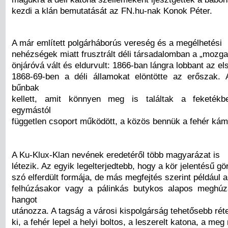
kezdi a klán bemutatását az FN.hu-nak Konok Péter.
A már említett polgárháborús vereség és a megélhetési
nehézségek miatt frusztrált déli társadalomban a „mozg
önjáróvá vált és eldurvult: 1866-ban lángra lobbant az el
1868-69-ben a déli államokat elöntötte az erőszak.
bűnbak
kellett, amit könnyen meg is találtak a feketékb
egymástól
független csoport működött, a közös bennük a fehér kám
A Ku-Klux-Klan nevének eredetéről több magyarázat is
létezik. Az egyik legelterjedtebb, hogy a kör jelentésű g
szó elferdült formája, de más megfejtés szerint például 
felhúzásakor vagy a pálinkás butykos alapos meghúz
hangot
utánozza. A tagság a városi kispolgárság tehetősebb réte
ki, a fehér lepel a helyi boltos, a leszerelt katona, a meg