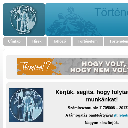
Címlap
Hírek
Tallózó
Történelem
Történele
Kérjük, segíts, hogy folyt
munkánkat!
Számlaszámunk: 11705008 – 2013
A támogatás bankkártyával
itt lehe
Nagyon köszönjük.