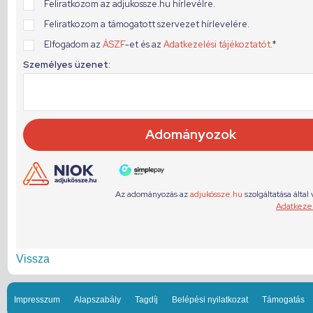
Vissza
Impresszum
Alapszabály
Tagdíj
Belépési nyilatkozat
Támogatás