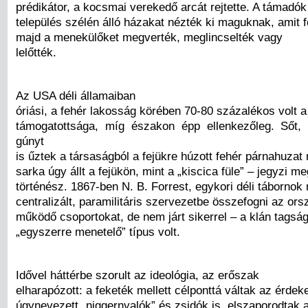
prédikátor, a kocsmai verekedő arcát rejtette. A támadók
település szélén álló házakat nézték ki maguknak, amit fe
majd a menekülőket megverték, meglincselték vagy
lelőtték.
Az USA déli államaiban
óriási, a fehér lakosság körében 70-80 százalékos volt a
támogatottsága, míg északon épp ellenkezőleg. Sőt,
gúnyt
is űztek a társaságból a fejükre húzott fehér párnahuzat 
sarka úgy állt a fejükön, mint a „kiscica füle” – jegyzi me
történész. 1867-ben N. B. Forrest, egykori déli tábornok
centralizált, paramilitáris szervezetbe összefogni az or
működő csoportokat, de nem járt sikerrel – a klán tags
„egyszerre menetelő” típus volt.
Idővel háttérbe szorult az ideológia, az erőszak
elharapózott: a feketék mellett célponttá váltak az érdekei
úgynevezett „niggernyalók” és zsidók is, elszaporodtak a