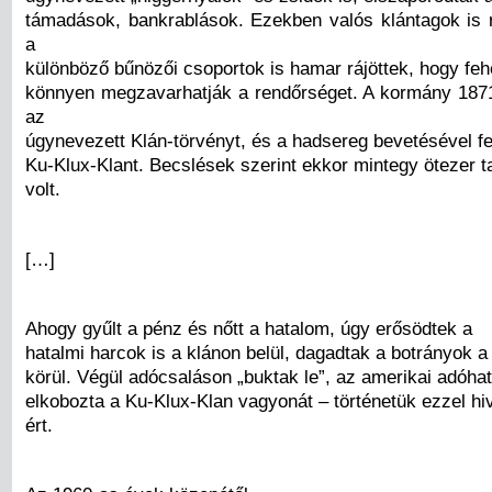
támadások, bankrablások. Ezekben valós klántagok is r
a
különböző bűnözői csoportok is hamar rájöttek, hogy feh
könnyen megzavarhatják a rendőrséget. A kormány 18
az
úgynevezett Klán-törvényt, és a hadsereg bevetésével f
Ku-Klux-Klant. Becslések szerint ekkor mintegy ötezer t
volt.
[…]
Ahogy gyűlt a pénz és nőtt a hatalom, úgy erősödtek a
hatalmi harcok is a klánon belül, dagadtak a botrányok a
körül. Végül adócsaláson „buktak le”, az amerikai adóh
elkobozta a Ku-Klux-Klan vagyonát – történetük ezzel hi
ért.