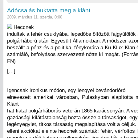
Adócsalás buktatta meg a klánt
2009. március 11. szerda, 0:00
Heccnek
indultak a fehér csuklyába, lepedőbe öltözött fajgyűlölők 
polgárháború utáni Egyesült Államokban. A módszer azon
beszállt a pénz és a politika, fénykorára a Ku-Klux-Klan ö
számláló, befolyásos szervezetté nőtte ki magát. (Forrás
FN)
[…]
Igencsak ironikus módon, egy lengyel bevándorlóról
elnevezett amerikai városban, Pulaskyban alapította
Klánt
hat fiatal polgárháborús veterán 1865 karácsonyán. A ve
gazdasági kilátástalanság hozta össze a társaságot, egy
legényegylet, titkos társaság megalapítása volt a céljuk.
elleni akciókat eleinte heccnek szánták: fehér, vérfoltos 
magukra a déli katona szellemeként ijesztgették a babon