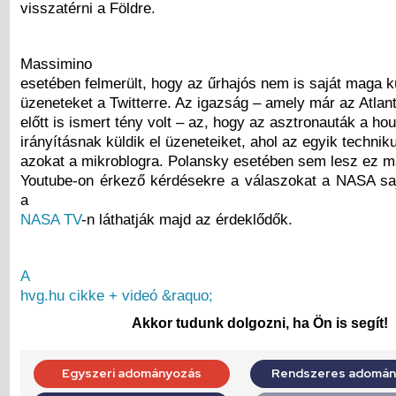
visszatérni a Földre.
Massimino
esetében felmerült, hogy az űrhajós nem is saját maga kü
üzeneteket a Twitterre. Az igazság – amely már az Atlant
előtt is ismert tény volt – az, hogy az asztronauták a hous
irányításnak küldik el üzeneteiket, ahol az egyik technik
azokat a mikroblogra. Polansky esetében sem lesz ez m
Youtube-on érkező kérdésekre a válaszokat a NASA saj
a
NASA TV
-n láthatják majd az érdeklődők.
A
hvg.hu cikke + videó &raquo;
Akkor tudunk dolgozni, ha Ön is segít!