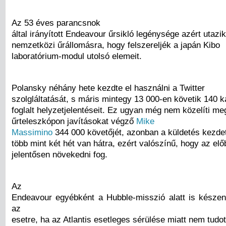
Az 53 éves parancsnok
által irányított Endeavour űrsikló legénysége azért utazi
nemzetközi űrállomásra, hogy felszereljék a japán Kibo
laboratórium-modul utolsó elemeit.
Polansky néhány hete kezdte el használni a Twitter
szolgláltatását, s máris mintegy 13 000-en követik 140 k
foglalt helyzetjelentéseit. Ez ugyan még nem közelíti m
űrteleszkópon javításokat végző
Mike
Massimino
344 000 követőjét, azonban a küldetés kezde
több mint két hét van hátra, ezért valószínű, hogy az el
jelentősen növekedni fog.
Az
Endeavour egyébként a Hubble-misszió alatt is készenlé
az
esetre, ha az Atlantis esetleges sérülése miatt nem tudot