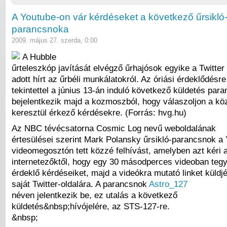
A Youtube-on vár kérdéseket a következő űrsikló
parancsnoka
2009. május 27. szerda, 0:00
A Hubble
űrteleszkóp javítását elvégző űrhajósok egyike a Twitter
adott hírt az űrbéli munkálatokról. Az óriási érdeklődésre
tekintettel a június 13-án induló következő küldetés par
bejelentkezik majd a kozmoszból, hogy válaszoljon a kö
keresztül érkező kérdésekre. (Forrás: hvg.hu)
Az NBC tévécsatorna Cosmic Log nevű weboldalának
értesülései szerint Mark Polansky űrsikló-parancsnok a
videomegosztón tett közzé felhívást, amelyben azt kéri 
internetezőktől, hogy egy 30 másodperces videoban tegy
érdeklő kérdéseiket, majd a videókra mutató linket küldj
saját Twitter-oldalára. A parancsnok
Astro_127
néven jelentkezik be, ez utalás a következő
küldetés&nbsp;hívójelére, az STS-127-re.
&nbsp;