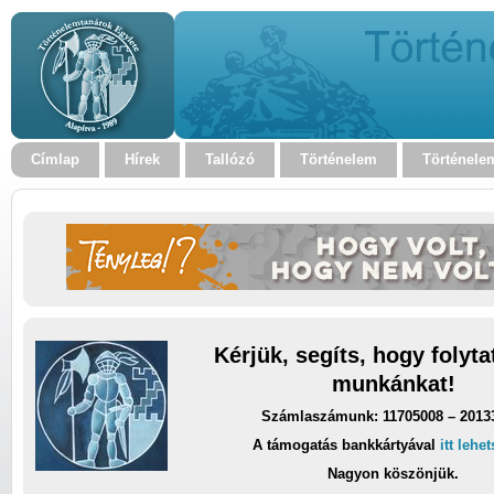
Címlap
Hírek
Tallózó
Történelem
Történele
Kérjük, segíts, hogy folyt
munkánkat!
Számlaszámunk: 11705008 – 2013
A támogatás bankkártyával
itt lehe
Nagyon köszönjük.