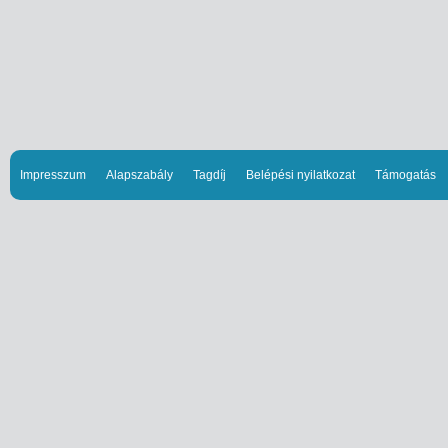
Impresszum
Alapszabály
Tagdíj
Belépési nyilatkozat
Támogatás