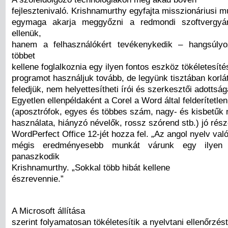
fejlesztenivaló. Krishnamurthy egyfajta misszionáriusi 
egymaga akarja meggyőzni a redmondi szoftvergyár
ellenük,
hanem a felhasználókért tevékenykedik – hangsúly
többet
kellene foglalkoznia egy ilyen fontos eszköz tökéletesíté
programot használjuk tovább, de legyünk tisztában korlát
feledjük, nem helyettesítheti írói és szerkesztői adottság
Egyetlen ellenpéldaként a Corel a Word által felderítetle
(aposztrófok, egyes és többes szám, nagy- és kisbetűk
használata, hiányzó névelők, rossz szórend stb.) jó rész
WordPerfect Office 12-jét hozza fel. „Az angol nyelv val
mégis eredményesebb munkát várunk egy ilyen 
panaszkodik
Krishnamurthy. „Sokkal több hibát kellene
észrevennie.”
A Microsoft állítása
szerint folyamatosan tökéletesítik a nyelvtani ellenőrzés