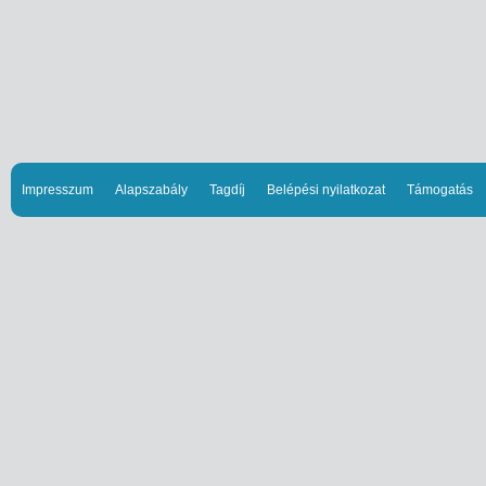
Impresszum
Alapszabály
Tagdíj
Belépési nyilatkozat
Támogatás