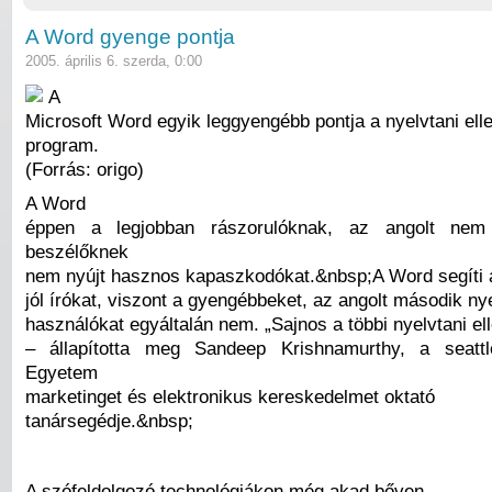
A Word gyenge pontja
2005. április 6. szerda, 0:00
A
Microsoft Word egyik leggyengébb pontja a nyelvtani ell
program.
(Forrás: origo)
A Word
éppen a legjobban rászorulóknak, az angolt nem 
beszélőknek
nem nyújt hasznos kapaszkodókat.&nbsp;A Word segíti 
jól írókat, viszont a gyengébbeket, az angolt második ny
használókat egyáltalán nem. „Sajnos a többi nyelvtani el
– állapította meg Sandeep Krishnamurthy, a seattl
Egyetem
marketinget és elektronikus kereskedelmet oktató
tanársegédje.&nbsp;
A szófeldolgozó technológiákon még akad bőven