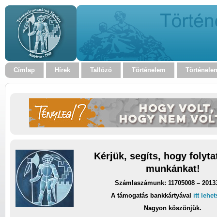
Címlap
Hírek
Tallózó
Történelem
Történele
Kérjük, segíts, hogy folyt
munkánkat!
Számlaszámunk: 11705008 – 2013
A támogatás bankkártyával
itt lehe
Nagyon köszönjük.