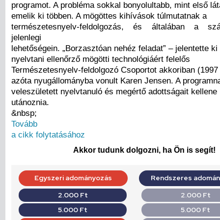
programot. A probléma sokkal bonyolultabb, mint első lát
emelik ki többen. A mögöttes kihívások túlmutatnak a
természetesnyelv-feldolgozás, és általában a sz
jelenlegi
lehetőségein. „Borzasztóan nehéz feladat” – jelentette ki
nyelvtani ellenőrző mögötti technológiáért felelős
Természetesnyelv-feldolgozó Csoportot akkoriban (1997 
azóta nyugállományba vonult Karen Jensen. A programn
veleszületett nyelvtanuló és megértő adottságait kellene
utánoznia.
&nbsp;
Tovább
a cikk folytatásához
Akkor tudunk dolgozni, ha Ön is segít!