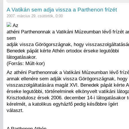
A Vatikán sem adja vissza a Parthenon frízét
2007. március 29. csütörtök, 0:00
Az
athéni Parthenonnak a Vatikáni Múzeumban lévő frízét a
sem
adják vissza Görögországnak, hogy visszaszolgáltatásá
Benedek pápát kérte Athén ortodox érseke legutóbbi
látogatásakor.
(Forrás: Múlt-kor)
Az athéni Parthenonnak a Vatikáni Múzeumban lévő frízé
annak ellenére sem adják vissza Görögországnak, hogy
visszaszolgáltatására magát XVI. Benedek pápát kérte A
érseke legutóbbi, történelminek elkönyvelt vatikáni látog
Krisztodulosz érsek 2006. december 14-i látogatásakor te
kérelmét, a katolikus egyházfő pedig későbbre ígért
választ.
A Parthenon Athén