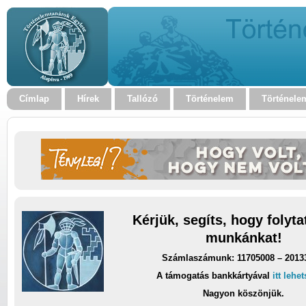
Címlap
Hírek
Tallózó
Történelem
Történele
Kérjük, segíts, hogy folyt
munkánkat!
Számlaszámunk: 11705008 – 2013
A támogatás bankkártyával
itt lehe
Nagyon köszönjük.