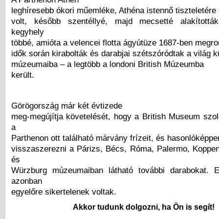
leghíresebb ókori műemléke, Athéna istennő tiszteletére
volt, később szentéllyé, majd mecsetté alakítottá
kegyhely
többé, amióta a velencei flotta ágyútüze 1687-ben megro
idők során kirabolták és darabjai szétszóródtak a világ 
múzeumaiba – a legtöbb a londoni British Múzeumba
került.
Görögország már két évtizede
meg-megújítja követelését, hogy a British Museum szol
a
Parthenon ott található márvány frízeit, és hasonlóképpe
visszaszerezni a Párizs, Bécs, Róma, Palermo, Kopp
és
Würzburg múzeumaiban látható további darabokat. E
azonban
egyelőre sikertelenek voltak.
Akkor tudunk dolgozni, ha Ön is segít!