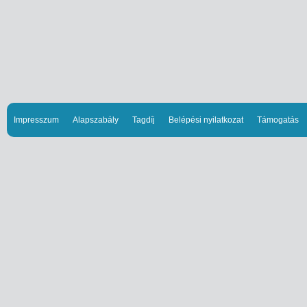
Impresszum
Alapszabály
Tagdíj
Belépési nyilatkozat
Támogatás