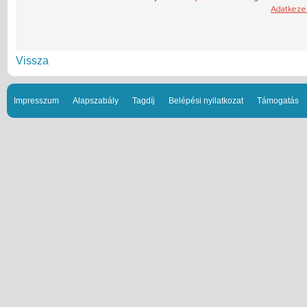
Vissza
Impresszum
Alapszabály
Tagdíj
Belépési nyilatkozat
Támogatás