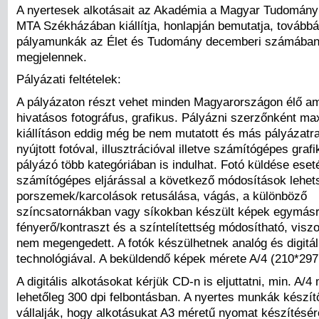
A nyertesek alkotásait az Akadémia a Magyar Tudomán
MTA Székházában kiállítja, honlapján bemutatja, továbbá
pályamunkák az Élet és Tudomány decemberi számában
megjelennek.
Pályázati feltételek:
A pályázaton részt vehet minden Magyarországon élő am
hivatásos fotográfus, grafikus. Pályázni szerzőnként m
kiállításon eddig még be nem mutatott és más pályázatr
nyújtott fotóval, illusztrációval illetve számítógépes grafi
pályázó több kategóriában is indulhat. Fotó küldése ese
számítógépes eljárással a következő módosítások lehet
porszemek/karcolások retusálása, vágás, a különböző
színcsatornákban vagy síkokban készült képek egymásra
fényerő/kontraszt és a színtelítettség módosítható, visz
nem megengedett. A fotók készülhetnek analóg és digitál
technológiával. A beküldendő képek mérete A/4 (210*29
A digitális alkotásokat kérjük CD-n is eljuttatni, min. A/4
lehetőleg 300 dpi felbontásban. A nyertes munkák készít
vállalják, hogy alkotásukat A3 méretű nyomat készítésé