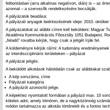
felbontásban (arra alkalmas negatívon, dián) is – az ért
azonnal – a szervezők rendelkezésére bocsátják.
A pályázatok beadása:
A pályázati anyagok beérkezésének ideje: 2010. október
A pályázatokat az alábbi címre kell beküldeni: Magyar 
Akadémia Kommunikációs Főosztály 1051 Budapest, Roo
„feladó” rovatba kérjük, hogy csak a jeligét írják fel.
A küldeményre kérjük ráírni: A tudomány eredményeinek
az interdiszciplináris területeken – pályázat
A pályázat jeligés.
A beküldött alkotások hátoldalán csak az alábbiakat szaba
A kép sorszáma, címe
Pályázati kategória
A pályázót azonosító jelige.
A képekhez nyomtatott formában a pályázó max. 10 soros
köteles adni, amely tömören, de a nagyközönség számár
módon tartalmazza az alkotás történetét és a fontos tech