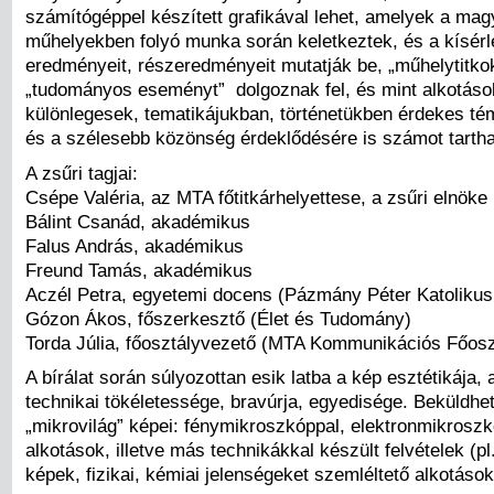
számítógéppel készített grafikával lehet, amelyek a ma
műhelyekben folyó munka során keletkeztek, és a kísérl
eredményeit, részeredményeit mutatják be, „műhelytitkoka
„tudományos eseményt” dolgoznak fel, és mint alkotások
különlegesek, tematikájukban, történetükben érdekes té
és a szélesebb közönség érdeklődésére is számot tartha
A zsűri tagjai:
Csépe Valéria, az MTA főtitkárhelyettese, a zsűri elnöke
Bálint Csanád, akadémikus
Falus András, akadémikus
Freund Tamás, akadémikus
Aczél Petra, egyetemi docens (Pázmány Péter Katoliku
Gózon Ákos, főszerkesztő (Élet és Tudomány)
Torda Júlia, főosztályvezető (MTA Kommunikációs Főosz
A bírálat során súlyozottan esik latba a kép esztétikája,
technikai tökéletessége, bravúrja, egyedisége. Beküldhe
„mikrovilág” képei: fénymikroszkóppal, elektronmikroszk
alkotások, illetve más technikákkal készült felvételek (pl.
képek, fizikai, kémiai jelenségeket szemléltető alkotások