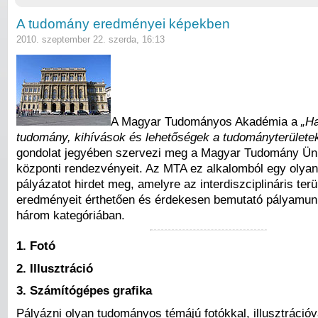
A tudomány eredményei képekben
2010. szeptember 22. szerda, 16:13
A Magyar Tudományos Akadémia a
„Ha
tudomány, kihívások és lehetőségek a tudományterülete
gondolat jegyében szervezi meg a Magyar Tudomány Ün
központi rendezvényeit. Az MTA ez alkalomból egy olyan
pályázatot hirdet meg, amelyre az interdiszciplináris terü
eredményeit érthetően és érdekesen bemutató pályamun
három kategóriában.
1. Fotó
2. Illusztráció
3. Számítógépes grafika
Pályázni olyan tudományos témájú fotókkal, illusztrációva