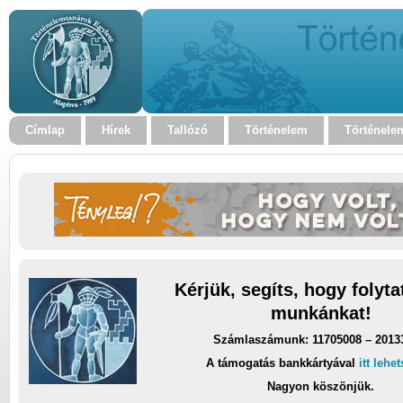
Címlap
Hírek
Tallózó
Történelem
Történele
Kérjük, segíts, hogy folyt
munkánkat!
Számlaszámunk: 11705008 – 2013
A támogatás bankkártyával
itt lehe
Nagyon köszönjük.