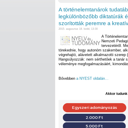
A történelemtanárok tudatá
legkülönbözőbb diktatúrák ép
szorították peremre a kreat
2015. augusztus 18. kedd, 13:30
A Történelemtaná
Nemzeti Pedagóg
tervezetéről. M
törekednie, hogy autonóm szakember, alko
végrehajtó, alávetett alkalmazotti szerep 
Hangsúlyozzák: nem sérthetőek a tanár s
véleménye megfogalmazásáért, kimondásá
Bővebben
a NYEST oldalán…
Akkor tudunk d