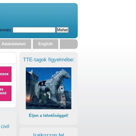
eresés:
Adatvédelem
English
TTE-tagok figyelmébe:
Éljen a lehetőséggel!
civil
Iratkozzon fel