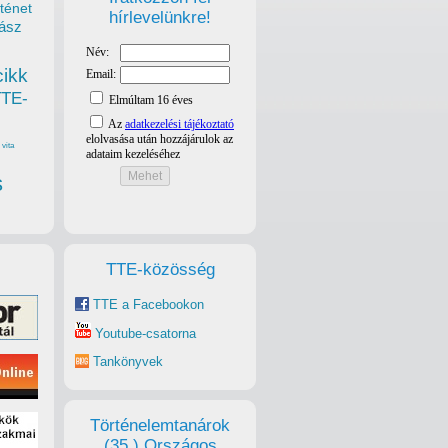
ténet
hírlevelünkre!
ász
cikk
TTE-
vita
s
TTE-közösség
TTE a Facebookon
Youtube-csatorna
Tankönyvek
Történelemtanárok
(35.) Országos