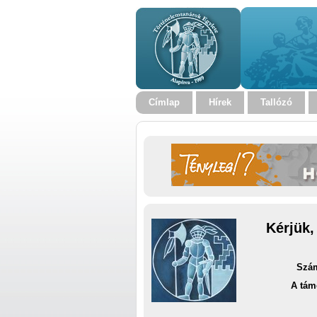
Címlap
Hírek
Tallózó
Kérjük,
Szám
A tám