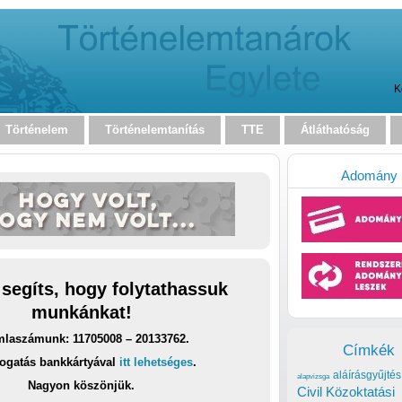
K
Történelem
Történelemtanítás
TTE
Átláthatóság
Adomány
 segíts, hogy folytathassuk
munkánkat!
laszámunk: 11705008 – 20133762.
Címkék
ogatás bankkártyával
itt lehetséges
.
aláírásgyűjtés
alapvizsga
Nagyon köszönjük.
Civil Közoktatási