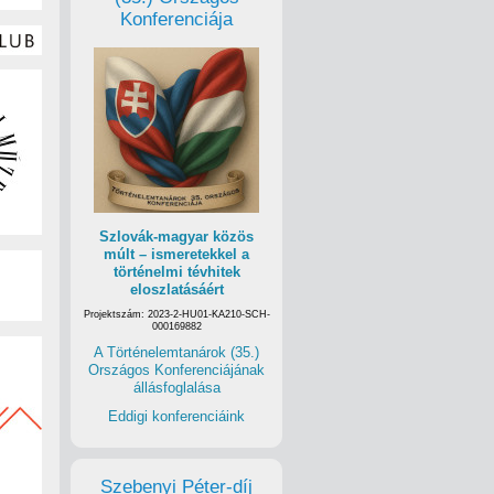
Konferenciája
Szlovák-magyar közös
múlt – ismeretekkel a
történelmi tévhitek
eloszlatásáért
Projektszám: 2023-2-HU01-KA210-SCH-
000169882
A Történelemtanárok (35.)
Országos Konferenciájának
állásfoglalása
Eddigi konferenciáink
Szebenyi Péter-díj