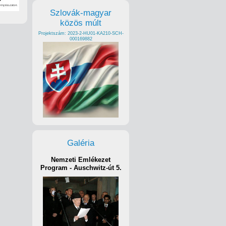
Szlovák-magyar
közös múlt
Projektszám: 2023-2-HU01-KA210-SCH-
000169882
Galéria
Nemzeti Emlékezet
Program - Auschwitz-út 5.