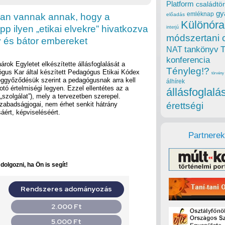
Platform
családtör
gy
emléknap
ban vannak annak, hogy a
előadás
Különóra
p ilyen „etikai elvekre” hivatkozva
interjú
módszertani 
ív és bátor embereket
tankönyv
NAT
konferencia
rok Egyletet elkészítette állásfoglalását a
Tényleg!?
us Kar által készített Pedagógus Etikai Kódex
törvény
eggyőződésük szerint a pedagógusnak arra kell
álhírek
tó értelmiségi legyen. Ezzel ellentétes az a
állásfoglalá
(„szolgálat”), mely a tervezetben szerepel.
zabadságjogai, nem érhet senkit hátrány
érettségi
ért, képviseléséért.
Partnerek
olgozni, ha Ön is segít!