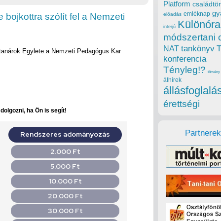
Platform
családtör
gy
emléknap
bojkottra szólít fel a Nemzeti
előadás
Különóra
interjú
módszertani 
tankönyv
NAT
mtanárok Egylete a Nemzeti Pedagógus Kar
konferencia
Tényleg!?
törvény
álhírek
állásfoglalá
érettségi
olgozni, ha Ön is segít!
Partnerek