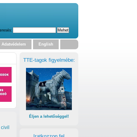
eresés:
Adatvédelem
English
TTE-tagok figyelmébe:
Éljen a lehetőséggel!
civil
Iratkozzon fel