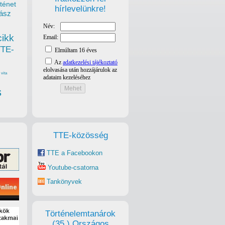
ténet
hírlevelünkre!
ász
cikk
TTE-
vita
s
TTE-közösség
TTE a Facebookon
Youtube-csatorna
Tankönyvek
Történelemtanárok
(35.) Országos