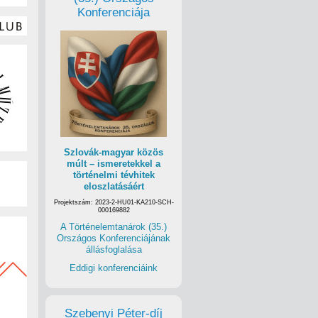
Konferenciája
Szlovák-magyar közös
múlt – ismeretekkel a
történelmi tévhitek
eloszlatásáért
Projektszám: 2023-2-HU01-KA210-SCH-
000169882
A Történelemtanárok (35.)
Országos Konferenciájának
állásfoglalása
Eddigi konferenciáink
Szebenyi Péter-díj