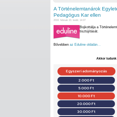
A Történelemtanárok Egylete 
Pedagógus Kar ellen
2016. február 23. kedd, 14:07
Bojkottálja a Történele
tisztújítását.
Bővebben
az Eduline oldalán…
Akkor tudunk d