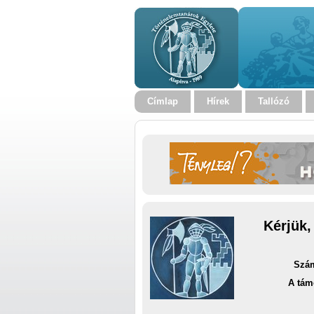
Címlap
Hírek
Tallózó
Kérjük,
Szám
A tám