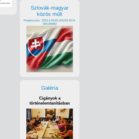
Szlovák-magyar
közös múlt
Projektszám: 2023-2-HU01-KA210-SCH-
000169882
Galéria
Cigányok a
történelemtanításban