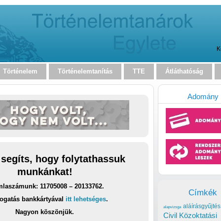
K
Történelem
Történelemtanítás
TTE
Átláthatóság
Adomány
 segíts, hogy folytathassuk
munkánkat!
laszámunk: 11705008 – 20133762.
Címkék
ogatás bankkártyával
itt lehetséges
.
aláírásgyűjtés
alapvizsga
Nagyon köszönjük.
Civil Közoktatási