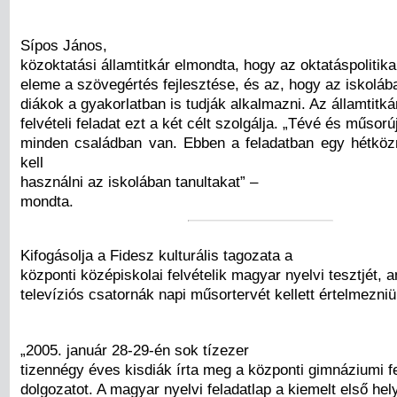
Sípos János,
közoktatási államtitkár elmondta, hogy az oktatáspolitika
eleme a szövegértés fejlesztése, és az, hogy az iskolába
diákok a gyakorlatban is tudják alkalmazni. Az államtitká
felvételi feladat ezt a két célt szolgálja. „Tévé és műsorú
minden családban van. Ebben a feladatban egy hétköz
kell
használni az iskolában tanultakat” –
mondta.
Kifogásolja a Fidesz kulturális tagozata a
központi középiskolai felvételik magyar nyelvi tesztjét,
televíziós csatornák napi műsortervét kellett értelmezni
„2005. január 28-29-én sok tízezer
tizennégy éves kisdiák írta meg a központi gimnáziumi fe
dolgozatot. A magyar nyelvi feladatlap a kiemelt első hel