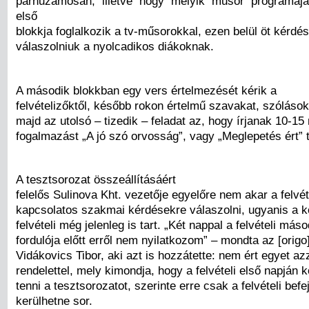
párhuzamosan, illetve hogy melyik műsor programajá
első
blokkja foglalkozik a tv-műsorokkal, ezen belül öt kérdésr
válaszolniuk a nyolcadikos diákoknak.
A második blokkban egy vers értelmezését kérik a
felvételizőktől, később rokon értelmű szavakat, szólásokat
majd az utolsó – tizedik – feladat az, hogy írjanak 10-1
fogalmazást „A jó szó orvosság”, vagy „Meglepetés ért”
A tesztsorozat összeállításáért
felelős Sulinova Kht. vezetője egyelőre nem akar a felvét
kapcsolatos szakmai kérdésekre válaszolni, ugyanis a k
felvételi még jelenleg is tart. „Két nappal a felvételi máso
fordulója előtt erről nem nyilatkozom” – mondta az [origo
Vidákovics Tibor, aki azt is hozzátette: nem ért egyet az
rendelettel, mely kimondja, hogy a felvételi első napján k
tenni a tesztsorozatot, szerinte erre csak a felvételi bef
kerülhetne sor.