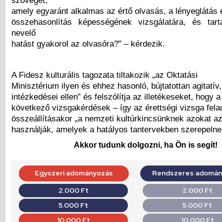
amely egyaránt alkalmas az értő olvasás, a lényeglátás 
összehasonlítás képességének vizsgálatára, és tart
nevelő
hatást gyakorol az olvasóra?” – kérdezik.
A Fidesz kulturális tagozata tiltakozik „az Oktatási
Minisztérium ilyen és ehhez hasonló, bújtatottan agitatív
intézkedései ellen” és felszólítja az illetékeseket, hogy 
következő vizsgakérdések – így az érettségi vizsga fela
összeállításakor „a nemzeti kultúrkincsünknek azokat az
használják, amelyek a hatályos tantervekben szerepelne
Akkor tudunk dolgozni, ha Ön is segít!