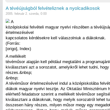
A tévéújságból felvételiznek a nyolcadikosok
2005. február 2. szerda, 0:00
A
középiskolai felvételi magyar nyelvi részében a tévéújsá
értelmezésével
kapcsolatos kérdésekre kell válaszolniuk a diákoknak.
(Forrás:
[origo], Index)
A mellékelt
tévéműsor alapján kell például megtalálni a programajánl
kiválasztani azt a sorozatot, amelyikről lehet tudni, ho
részes.&nbsp;
&nbsp;
A tévéműsor értelmezésével indul a középiskolába felvét
diákok magyar nyelvi tesztje. Az Oktatási Minisztérium h
elérhető feladatsor szerint a mellékelt tévéműsor segítsé
kiválasztani a diákoknak, hogy melyik sorozatról lehet tu
összesen hány részes, milyen műsor megy egy megadot