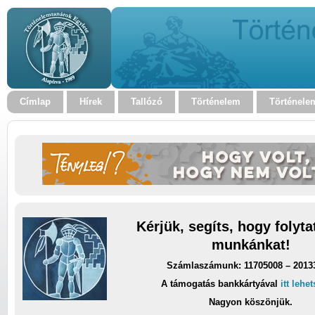
Címlap
Hírek
Tallózó
Történelem
Történele
Kérjük, segíts, hogy folyt
munkánkat!
Számlaszámunk: 11705008 – 2013
A támogatás bankkártyával
itt lehe
Nagyon köszönjük.