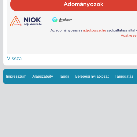
Vissza
Impresszum
Alapszabály
Tagdíj
Belépési nyilatkozat
Támogatás