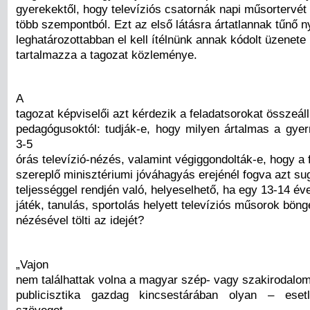
gyerekektől, hogy televíziós csatornák napi műsortervét
több szempontból. Ezt az első látásra ártatlannak tűnő ny
leghatározottabban el kell ítélnünk annak kódolt üzenete 
tartalmazza a tagozat közleménye.
A
tagozat képviselői azt kérdezik a feladatsorokat összeáll
pedagógusoktól: tudják-e, hogy milyen ártalmas a gye
3-5
órás televízió-nézés, valamint végiggondolták-e, hogy a f
szereplő minisztériumi jóváhagyás erejénél fogva azt sug
teljességgel rendjén való, helyeselhető, ha egy 13-14 év
játék, tanulás, sportolás helyett televíziós műsorok bön
nézésével tölti az idejét?
„Vajon
nem találhattak volna a magyar szép- vagy szakirodalom
publicisztika gazdag kincsestárában olyan – eset
szöveget,