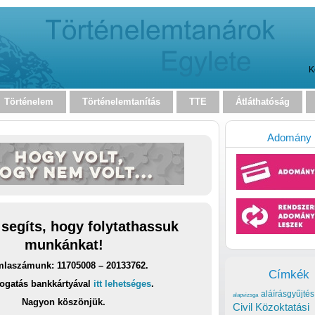
K
Történelem
Történelemtanítás
TTE
Átláthatóság
Adomány
 segíts, hogy folytathassuk
munkánkat!
laszámunk: 11705008 – 20133762.
Címkék
ogatás bankkártyával
itt lehetséges
.
aláírásgyűjtés
alapvizsga
Nagyon köszönjük.
Civil Közoktatási