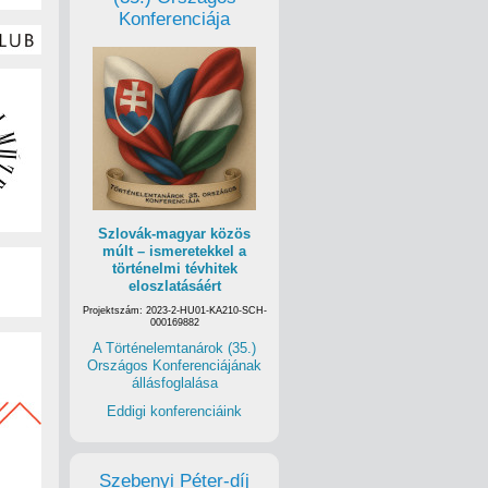
Konferenciája
Szlovák-magyar közös
múlt – ismeretekkel a
történelmi tévhitek
eloszlatásáért
Projektszám: 2023-2-HU01-KA210-SCH-
000169882
A Történelemtanárok (35.)
Országos Konferenciájának
állásfoglalása
Eddigi konferenciáink
Szebenyi Péter-díj