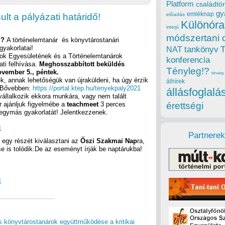
Platform
családtör
gy
emléknap
lt a pályázati határidő!
előadás
Különóra
interjú
módszertani 
g?
A történelemtanár és könyvtárostanári
yakorlatai!
tankönyv
NAT
ok Egyesületének és a Történelemtanárok
konferencia
ti felhívása.
Meghosszabbított beküldés
Tényleg!?
ovember 5., péntek.
törvény
k, annak lehetőségük van újraküldeni, ha úgy érzik
álhírek
.)Bővebben:
https://portal.ktep.hu/tenyekpaly2021
állásfoglalá
llalkozik ekkora munkára, vagy nem talált
r ajánljuk figyelmébe a
teachmeet
3 perces
érettségi
 egymás gyakorlatát! Jelentkezzenek.
1
Partnerek
 egy részét kiválasztani az
Őszi Szakmai Nap
ra,
e is tolódik.De az eseményt írják be naptárukba!
1
s könyvtárostanárok együttműködése a kritikai