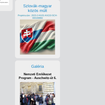
Szlovák-magyar
közös múlt
Projektszám: 2023-2-HU01-KA210-SCH-
000169882
Galéria
Nemzeti Emlékezet
Program - Auschwitz-út 6.