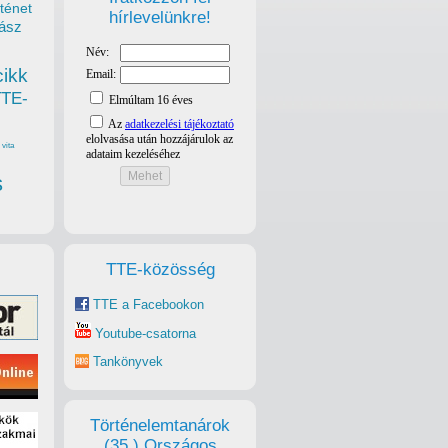
ténet
hírlevelünkre!
ász
cikk
TTE-
vita
s
TTE-közösség
TTE a Facebookon
Youtube-csatorna
Tankönyvek
Történelemtanárok
(35.) Országos