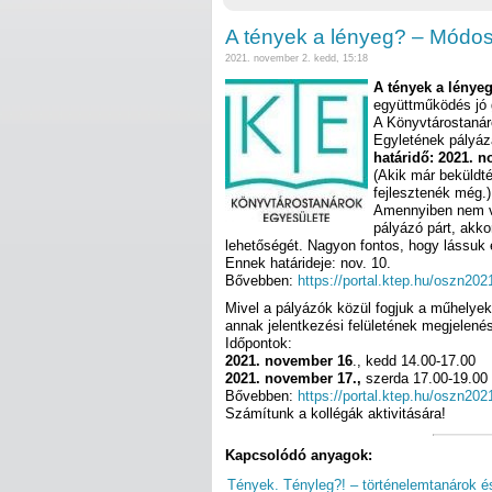
A tények a lényeg? – Módosu
2021. november 2. kedd, 15:18
A tények a lénye
együttműködés jó g
A Könyvtárostanár
Egyletének pályáza
határidő: 2021. n
(Akik már beküldté
fejlesztenék még
Amennyiben nem vá
pályázó párt, akko
lehetőségét. Nagyon fontos, hogy lássuk
Ennek határideje: nov. 10.
Bővebben:
https://portal.ktep.hu/oszn202
Mivel a pályázók közül fogjuk a műhelyek
annak jelentkezési felületének megjelenés
Időpontok:
2021. november 16
., kedd 14.00-17.00
2021. november 17.,
szerda 17.00-19.00
Bővebben:
https://portal.ktep.hu/oszn202
Számítunk a kollégák aktivitására!
Kapcsolódó anyagok:
Tények. Tényleg?! – történelemtanárok é