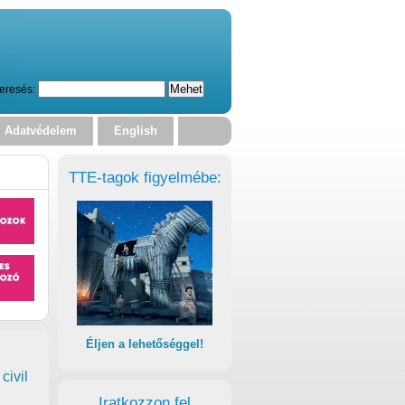
eresés:
Adatvédelem
English
TTE-tagok figyelmébe:
Éljen a lehetőséggel!
civil
Iratkozzon fel