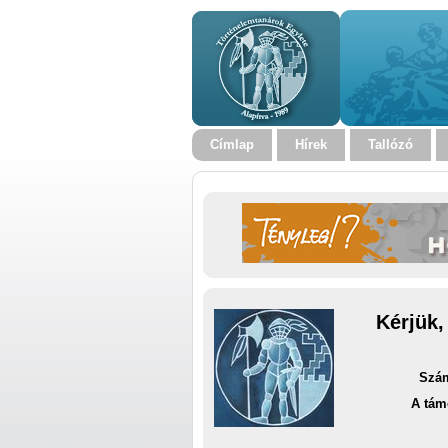
Címlap
Hírek
Tallózó
Kérjük,
Szám
A tám