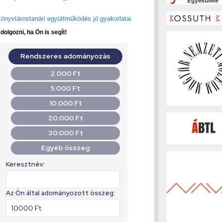
könyvtárostanári együttműködés jó gyakorlatai
olgozni, ha Ön is segít!