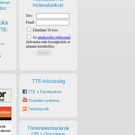
ténet
hírlevelünkre!
ász
cikk
TTE-
vita
s
TTE-közösség
TTE a Facebookon
Youtube-csatorna
Tankönyvek
Történelemtanárok
(35.) Országos