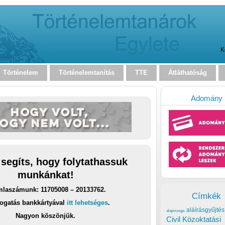
K
Történelem
Történelemtanítás
TTE
Átláthatóság
Adomány
 segíts, hogy folytathassuk
munkánkat!
laszámunk: 11705008 – 20133762.
Címkék
ogatás bankkártyával
itt lehetséges
.
aláírásgyűjtés
alapvizsga
Nagyon köszönjük.
Civil Közoktatási