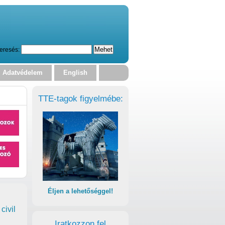
eresés:
Adatvédelem
English
TTE-tagok figyelmébe:
Éljen a lehetőséggel!
civil
Iratkozzon fel