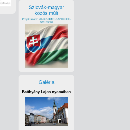
Szlovák-magyar
közös múlt
Projektszám: 2023-2-HU01-KA210-SCH-
000169882
Galéria
Batthyány Lajos nyomában