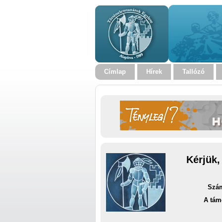
Címlap
Hírek
Tallózó
Kérjük,
Szám
A tám