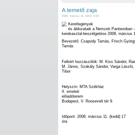
A temető zaja
2008. március 10. hétfő, 0:00
Keretlegények
és áldozataik a Nemzeti Panteonban –
kerekasztal-beszélgetése 2008. március 1
Bevezető: Csapody Tamás, Frisch Györg
Tamás
Felkért hozzászólók: M. Kiss Sándor, Rai
M. János, Szakály Sándor, Varga László, 
Tibor
Helyszín: MTA Székház
II. emeleti
előadóterem
Budapest, V. Roosevelt tér 9.
Időpont: 2008. március 11. (kedd) 17
óra