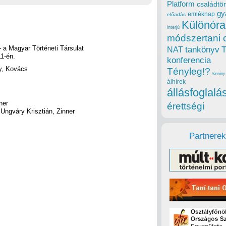
Platform
családtör
gy
emléknap
előadás
Különóra
interjú
módszertani 
 a Magyar Történeti Társulat
tankönyv
NAT
1-én.
konferencia
y, Kovács
Tényleg!?
törvény
álhírek
állásfoglalá
ner
érettségi
Ungváry Krisztián, Zinner
Partnerek