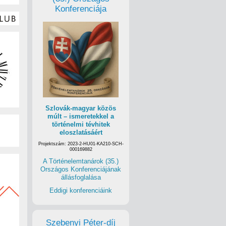
Konferenciája
Szlovák-magyar közös
múlt – ismeretekkel a
történelmi tévhitek
eloszlatásáért
Projektszám: 2023-2-HU01-KA210-SCH-
000169882
A Történelemtanárok (35.)
Országos Konferenciájának
állásfoglalása
Eddigi konferenciáink
Szebenyi Péter-díj