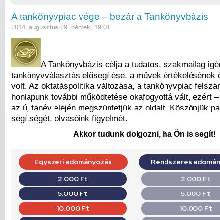
A tankönyvpiac vége – bezár a Tankönyvbázis
2014. augusztus 29. péntek, 19:01
A Tankönyvbázis célja a tudatos, szakmailag ig
tankönyvválasztás elősegítése, a művek értékelésének
volt. Az oktatáspolitika változása, a tankönyvpiac felsz
honlapunk további működtetése okafogyottá vált, ezért –
az új tanév elején megszüntetjük az oldalt. Köszönjük pa
segítségét, olvasóink figyelmét.
Akkor tudunk dolgozni, ha Ön is segít!