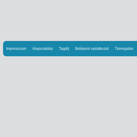
Impresszum
Alapszabály
Tagdíj
Belépési nyilatkozat
Támogatás