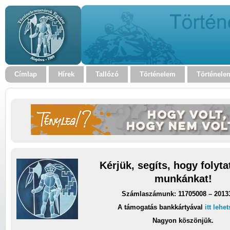
Címlap
Hírek
Tallózó
Történelem
Történele
Kérjük, segíts, hogy folyt
munkánkat!
Számlaszámunk: 11705008 – 2013
A támogatás bankkártyával
itt lehe
Nagyon köszönjük.