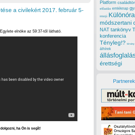
Platform
családtör
gy
emléknap
se a civilekért 2017. február 5-
előadás
Különóra
interjú
módszertani 
tankönyv
NAT
Egylete elnöke az 59:37-től látható.
konferencia
Tényleg!?
törvény
álhírek
állásfoglalá
érettségi
Partnerek
olgozni, ha Ön is segít!