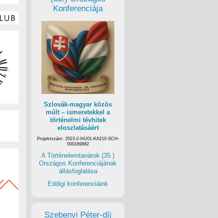
Konferenciája
Szlovák-magyar közös
múlt – ismeretekkel a
történelmi tévhitek
eloszlatásáért
Projektszám: 2023-2-HU01-KA210-SCH-
000169882
A Történelemtanárok (35.)
Országos Konferenciájának
állásfoglalása
Eddigi konferenciáink
Szebenyi Péter-díj