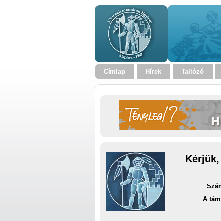
Címlap
Hírek
Tallózó
Kérjük,
Szám
A tám