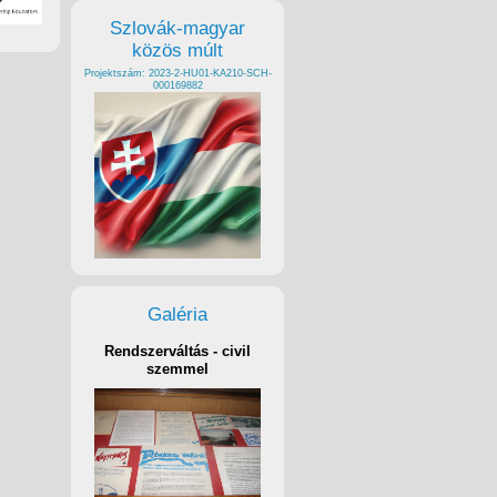
Szlovák-magyar
közös múlt
Projektszám: 2023-2-HU01-KA210-SCH-
000169882
Galéria
Rendszerváltás - civil
szemmel