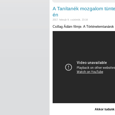
A Tanítanék mozgalom tünteté
én
2017. február 9. csütörtök, 23:16
Csillag Ádám filmje. A Történelemtanárok 
Akkor tudunk d