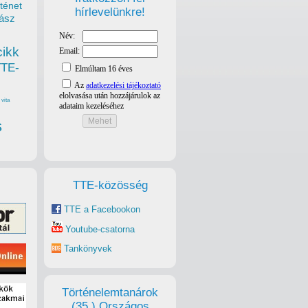
ténet
hírlevelünkre!
ász
cikk
TTE-
vita
s
TTE-közösség
TTE a Facebookon
Youtube-csatorna
Tankönyvek
Történelemtanárok
(35.) Országos