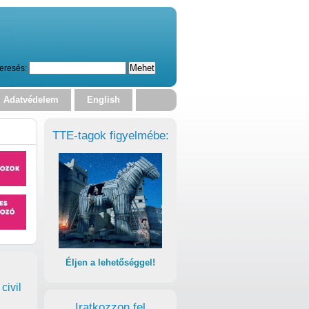
eresés:
Adatvédelem
English
TTE-tagok figyelmébe:
Éljen a lehetőséggel!
civil
Iratkozzon fel