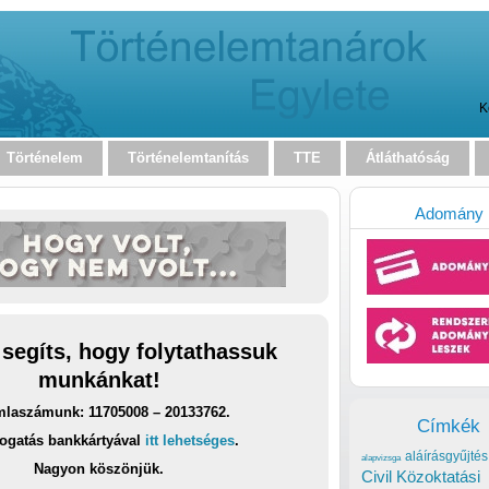
K
Történelem
Történelemtanítás
TTE
Átláthatóság
Adomány
 segíts, hogy folytathassuk
munkánkat!
laszámunk: 11705008 – 20133762.
Címkék
ogatás bankkártyával
itt lehetséges
.
aláírásgyűjtés
alapvizsga
Nagyon köszönjük.
Civil Közoktatási