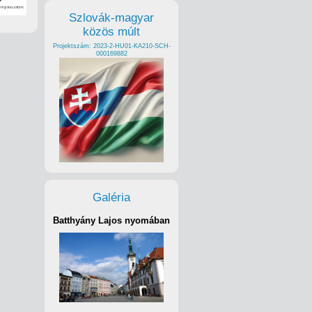
Szlovák-magyar
közös múlt
Projektszám: 2023-2-HU01-KA210-SCH-
000169882
Galéria
Batthyány Lajos nyomában