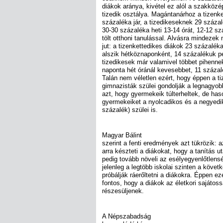
diákok aránya, kivétel ez alól a szakközép
tizedik osztálya. Magántanárhoz a tizenk
százaléka jár, a tizedikeseknek 29 száza
30-30 százaléka heti 13-14 órát, 12-12 sz
tölt otthoni tanulással. Alvásra mindezek
jut: a tizenkettedikes diákok 23 százalék
alszik hétköznaponként, 14 százalékuk ped
tizedikesek már valamivel többet pihenne
naponta hét óránál kevesebbet, 11 százalé
Talán nem véletlen ezért, hogy éppen a ti
gimnazisták szülei gondolják a legnagyob
azt, hogy gyermekeik túlterheltek, de haso
gyermekeiket a nyolcadikos és a negyedik
százalék) szülei is.
Magyar Bálint
szerint a fenti eredmények azt tükrözik: a
arra készteti a diákokat, hogy a tanítás u
pedig tovább növeli az esélyegyenlőtlens
jelenleg a legtöbb iskolai szinten a köve
próbálják ráerőltetni a diákokra. Éppen ezé
fontos, hogy a diákok az életkori sajáto
részesüljenek.
A Népszabadság