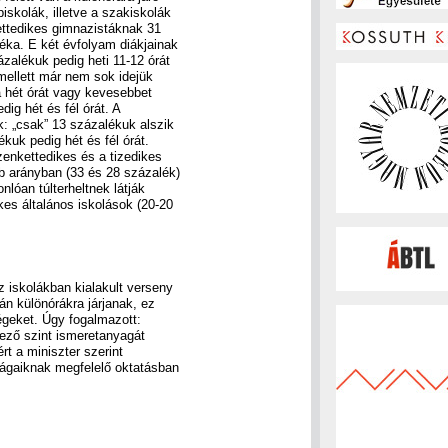
iskolák, illetve a szakiskolák
ettedikes gimnazistáknak 31
léka. E két évfolyam diákjainak
ázalékuk pedig heti 11-12 órát
 mellett már nem sok idejük
a hét órát vagy kevesebbet
ig hét és fél órát. A
k: „csak” 13 százalékuk alszik
kuk pedig hét és fél órát.
zenkettedikes és a tizedikes
b arányban (33 és 28 százalék)
nlóan túlterheltnek látják
es általános iskolások (20-20
z iskolákban kialakult verseny
tán különórákra járjanak, ez
égeket. Úgy fogalmazott:
tkező szint ismeretanyagát
rt a miniszter szerint
sságaiknak megfelelő oktatásban