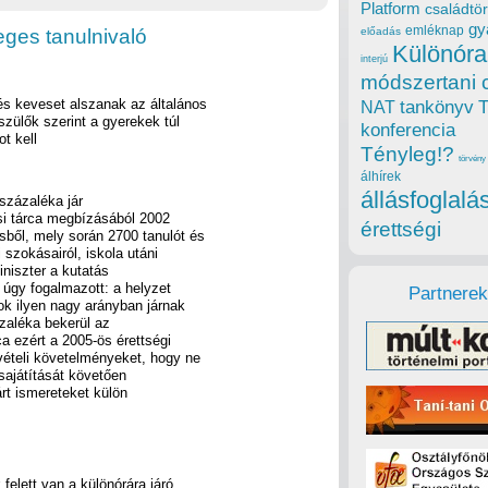
Platform
családtör
gy
emléknap
leges tanulnivaló
előadás
Különóra
interjú
módszertani 
 és keveset alszanak az általános
tankönyv
NAT
zülők szerint a gyerekek túl
konferencia
t kell
Tényleg!?
törvény
álhírek
állásfoglalá
százaléka jár
tási tárca megbízásából 2002
érettségi
ből, mely során 2700 tanulót és
 szokásairól, iskola utáni
iniszter a kutatás
 úgy fogalmazott: a helyzet
Partnerek
ok ilyen nagy arányban járnak
ázaléka bekerül az
ca ezért a 2005-ös érettségi
vételi követelményeket, hogy ne
lsajátítását követően
várt ismereteket külön
elett van a különórára járó