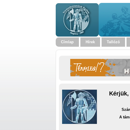
Címlap
Hírek
Tallózó
Kérjük,
Szám
A tám