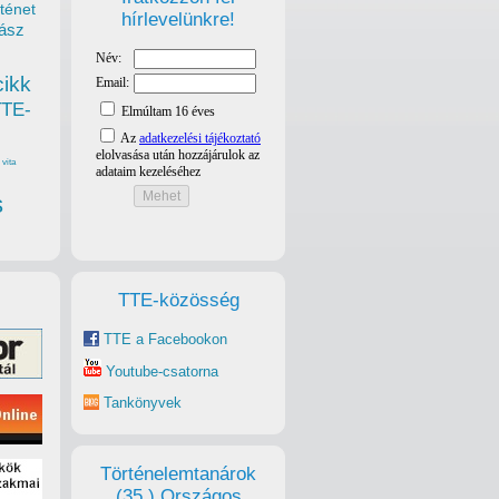
ténet
hírlevelünkre!
ász
cikk
TTE-
vita
s
TTE-közösség
TTE a Facebookon
Youtube-csatorna
Tankönyvek
Történelemtanárok
(35.) Országos