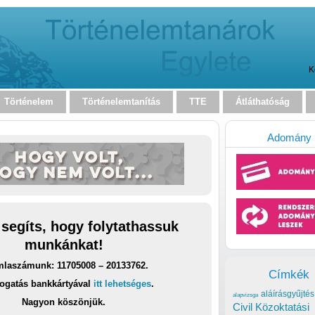
K
Történelem
Történelemtanítás
TTE
Átláthatóság
Adomány
 segíts, hogy folytathassuk
munkánkat!
laszámunk: 11705008 – 20133762.
Címkék
ogatás bankkártyával
itt lehetséges
.
aláírásgyűjtés
alapvizsga
Nagyon köszönjük.
Civil Közoktatási