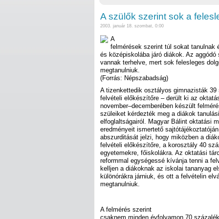
A szülők szerint sok a feles
2003. január 18. szombat, 0:00
A
felmérések szerint túl sokat tanulnak
és középiskolába járó diákok. Az aggódó s
vannak terhelve, mert sok felesleges dolgo
megtanulniuk.
(Forrás: Népszabadság)
A tizenkettedik osztályos gimnazisták 39 
felvételi előkészítőre – derült ki az okta
november–decemberében készült felmérés
szüleiket kérdezték meg a diákok tanulási
elfoglaltságairól. Magyar Bálint oktatási m
eredményeit ismertető sajtótájékoztatóján
abszurditását jelzi, hogy miközben a diák
felvételi előkészítőre, a korosztály 40 sz
egyetemekre, főiskolákra. Az oktatási tár
reformmal egységessé kívánja tenni a fel
kelljen a diákoknak az iskolai tananyag e
különórákra járniuk, és ott a felvételin el
megtanulniuk.
A felmérés szerint
csaknem minden évfolyamon 70 százalék f