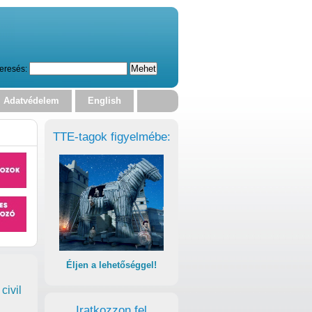
eresés:
Adatvédelem
English
TTE-tagok figyelmébe:
Éljen a lehetőséggel!
civil
Iratkozzon fel