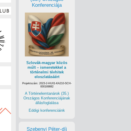
Konferenciája
Szlovák-magyar közös
múlt – ismeretekkel a
történelmi tévhitek
eloszlatásáért
Projektszám: 2023-2-HU01-KA210-SCH-
000169882
A Történelemtanárok (35.)
Országos Konferenciájának
állásfoglalása
Eddigi konferenciáink
Szebenyi Péter-díj