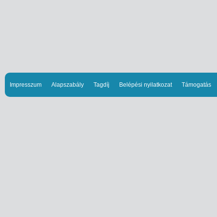
Impresszum
Alapszabály
Tagdíj
Belépési nyilatkozat
Támogatás