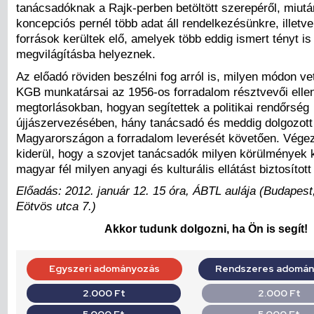
tanácsadóknak a Rajk-perben betöltött szerepéről, miután 
koncepciós pernél több adat áll rendelkezésünkre, illetve
források kerültek elő, amelyek több eddig ismert tényt i
megvilágításba helyeznek.
Az előadó röviden beszélni fog arról is, milyen módon ve
KGB munkatársai az 1956-os forradalom résztvevői ellen
megtorlásokban, hogyan segítettek a politikai rendőrség
újjászervezésében, hány tanácsadó és meddig dolgozott
Magyarországon a forradalom leverését követően. Végez
kiderül, hogy a szovjet tanácsadók milyen körülmények k
magyar fél milyen anyagi és kulturális ellátást biztosítot
Előadás: 2012. január 12. 15 óra, ÁBTL aulája (Budapest,
Eötvös utca 7.)
Akkor tudunk dolgozni, ha Ön is segít!