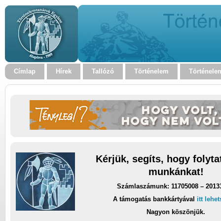
Címlap
Hírek
Tallózó
Történelem
Történele
Kérjük, segíts, hogy folyt
munkánkat!
Számlaszámunk: 11705008 – 2013
A támogatás bankkártyával
itt lehe
Nagyon köszönjük.