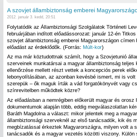
A szovjet állambiztonság emberei Magyarország
2012. január 3. kedd, 20:51
Folytatódik az Állambiztonsági Szolgálatok Történeti Levé
februárjában indított előadássorozat: január 12-én Titko
szovjet állambiztonság emberei Magyarországon címen 
előadást az érdeklődők. (Forrás:
Múlt-kor
)
Az ma már köztudottnak számít, hogy a Szovjetunió áll
szerveinek munkatársai a magyar állambiztonság teljes 
ellenőrzése mellett részt vettek a koncepciós perek elő
lebonyolításában, az azonban kevésbé ismert, mi is volt
szerepük – ők maguk írták a vád forgatókönyvét vagy c
színrevitelben működtek közre?
Az előadásban a nemrégiben előkerült magyar és orosz l
dokumentumok alapján több, eddig megválaszolatlan kér
Baráth Magdolna a választ: mikor jelentek meg a magya
állambiztonsági szerveknél az első tanácsadók, kik és m
megbízatással érkeztek Magyarországra, milyen volt a s
tanácsadók és a magyar vezetés közötti viszony. Külön 